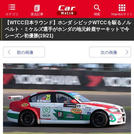
カテゴリ
過去記事
検索
Impressサイト
【WTCC日本ラウンド】ホンダ シビックWTCCを駆るノル
ベルト・ミケルズ選手がホンダの地元鈴鹿サーキットで今
シーズン初優勝
(19/21)
前の画像
次の画像