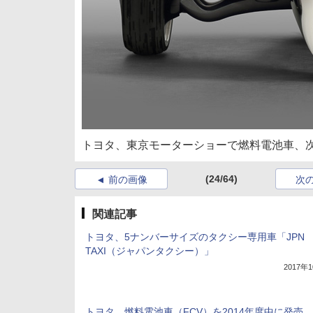
トヨタ、東京モーターショーで燃料電池車、次
(24/64)
前の画像
次
関連記事
トヨタ、5ナンバーサイズのタクシー専用車「JPN
TAXI（ジャパンタクシー）」
2017年
トヨタ、燃料電池車（FCV）を2014年度中に発売