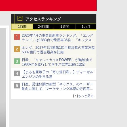
アクセスランキング
1時間
24時間
1週間
1カ月
2026年7月の車名別新車ランキング、「エルグ
ランド」は1883台で乗用車36位、「キックス」
は2591台で27位に
ホンダ、2027年3月期第1四半期決算の営業利益
5307億円で過去最高を記録
日産、「キャシュカイe-POWER」が無給油で
1980kmを走行してギネス世界記録に認定
【まるも亜希子の「寄り道日和」】ディーゼル
エンジンの生きる道
日産、受注好調の新型「キックス」のユーザー
動向に関して、マーケティング本部の寺西章氏
が解説
もっと見る