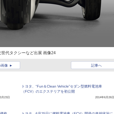
世代タクシーなど出展 画像24
の画像
記事へ
トヨタ、“Fun＆Clean Vehicle”セダン型燃料電池車
（FCV）のエクステリアを初公開
10月23日
2014年6月26
、価格
トヨタ、6月25日に燃料電池車（FCV）開発の進捗状況に