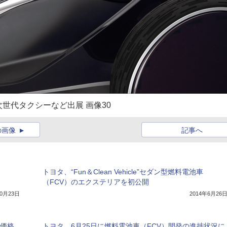
世代タクシーなど出展 画像30
の画像
記事へ
トヨタ、“Fun＆Clean Vehicle”セダン型燃料電池車
（FCV）のエクステリアを初公開
10月23日
2014年6月26
、価格
トヨタ、6月25日に燃料電池車（FCV）開発の進捗状況に