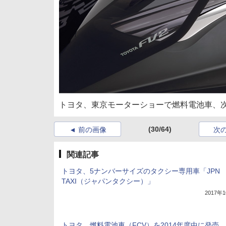
トヨタ、東京モーターショーで燃料電池車、次
(30/64)
前の画像
次
関連記事
トヨタ、5ナンバーサイズのタクシー専用車「JPN
TAXI（ジャパンタクシー）」
2017年
トヨタ、燃料電池車（FCV）を2014年度中に発売