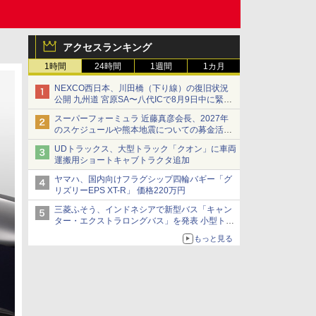
アクセスランキング
1時間
24時間
1週間
1カ月
NEXCO西日本、川田橋（下り線）の復旧状況
公開 九州道 宮原SA〜八代ICで8月9日中に緊急
車両を通行可能に
スーパーフォーミュラ 近藤真彦会長、2027年
のスケジュールや熊本地震についての募金活動
を紹介
UDトラックス、大型トラック「クオン」に車両
運搬用ショートキャブトラクタ追加
ヤマハ、国内向けフラグシップ四輪バギー「グ
リズリーEPS XT-R」 価格220万円
三菱ふそう、インドネシアで新型バス「キャン
ター・エクストラロングバス」を発表 小型トラ
ックベースの観光・旅客輸送向けバス
もっと見る