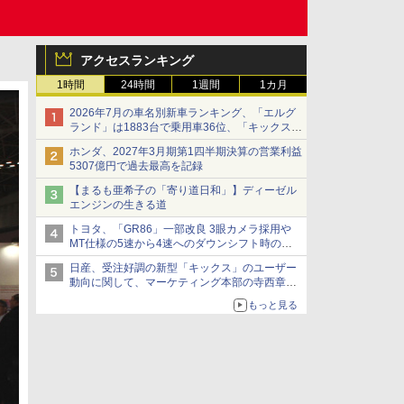
アクセスランキング
1時間
24時間
1週間
1カ月
2026年7月の車名別新車ランキング、「エルグ
ランド」は1883台で乗用車36位、「キックス」
は2591台で27位に
ホンダ、2027年3月期第1四半期決算の営業利益
5307億円で過去最高を記録
【まるも亜希子の「寄り道日和」】ディーゼル
エンジンの生きる道
トヨタ、「GR86」一部改良 3眼カメラ採用や
MT仕様の5速から4速へのダウンシフト時の操
作性向上など
日産、受注好調の新型「キックス」のユーザー
動向に関して、マーケティング本部の寺西章氏
が解説
もっと見る