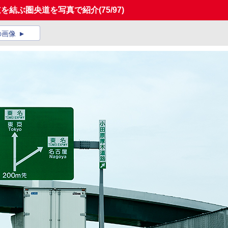
道を結ぶ圏央道を写真で紹介
(75/97)
の画像