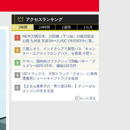
アクセスランキング
1時間
24時間
1週間
1カ月
NEXCO西日本、川田橋（下り線）の復旧状況
公開 九州道 宮原SA〜八代ICで8月9日中に緊急
車両を通行可能に
三菱ふそう、インドネシアで新型バス「キャン
ター・エクストラロングバス」を発表 小型トラ
ックベースの観光・旅客輸送向けバス
ヤマハ、国内向けフラグシップ四輪バギー「グ
リズリーEPS XT-R」 価格220万円
UDトラックス、大型トラック「クオン」に車両
運搬用ショートキャブトラクタ追加
【まるも亜希子の「寄り道日和」】ディーゼル
エンジンの生きる道
もっと見る