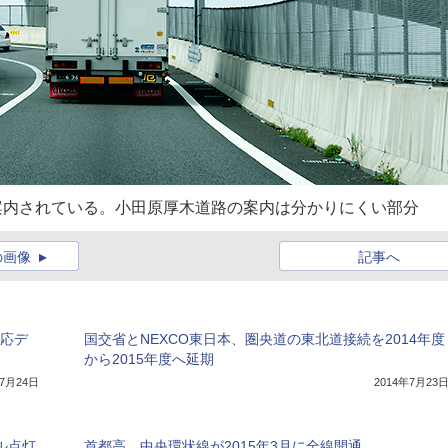
案内されている。小田原厚木道路の案内は分かりにくい部分
の画像
記事へ
対応デ
国交省とNEXCO東日本、圏央道の東北道接続を2014年度
から2015年度へ延期
年7月24日
2014年7月23
ル点灯
首都高、中央環状線が2015年3月に全線開通