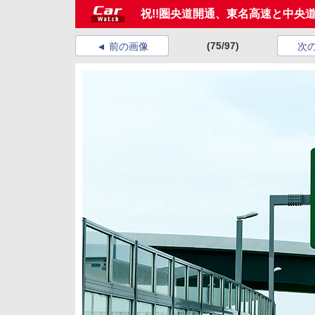
祝!!圏央道開通、東名高速と中央
(75/97)
前の画像
次