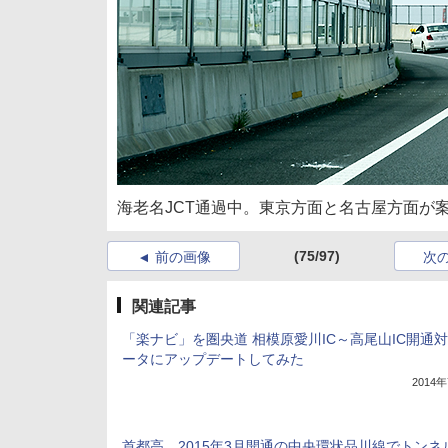
海老名JCT通過中。東京方面と名古屋方面が
(75/97)
前の画像
次
関連記事
「楽ナビ」を圏央道 相模原愛川IC～高尾山IC開通
ータにアップデートしてみた
2014
首都高、2015年3月開通の中央環状品川線でトンネ