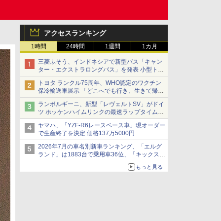
アクセスランキング
1時間
24時間
1週間
1カ月
三菱ふそう、インドネシアで新型バス「キャン
ター・エクストラロングバス」を発表 小型トラ
ックベースの観光・旅客輸送向けバス
トヨタ ランクル75周年、WHO認定のワクチン
保冷輸送車展示 「どこへでも行き、生きて帰っ
てこられる」ランドクルーザーで命をつなぐ
ランボルギーニ、新型「レヴェルトSV」がドイ
ツ ホッケンハイムリンクの最速ラップタイムを
記録
ヤマハ、「YZF-R6レースベース車」現オーダー
で生産終了を決定 価格137万5000円
2026年7月の車名別新車ランキング、「エルグ
ランド」は1883台で乗用車36位、「キックス」
は2591台で27位に
もっと見る