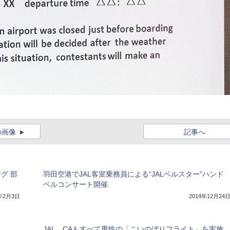
の画像
記事へ
グ 部
羽田空港でJAL客室乗務員による“JALベルスター”ハンド
ベルコンサート開催
5年2月3日
2014年12月24
JAL、CAもすべて男性の「こいのぼりフライト」を実施