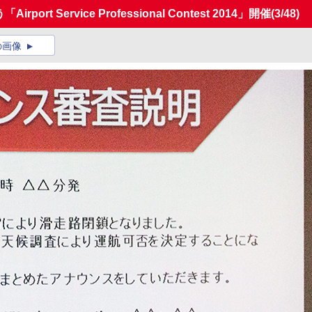
t Service Professional Contest 2014」開催
(3/48)
の画像