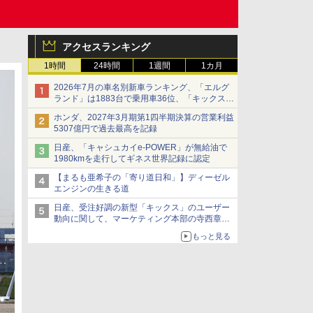
アクセスランキング
1時間
24時間
1週間
1カ月
2026年7月の車名別新車ランキング、「エルグ
ランド」は1883台で乗用車36位、「キックス」
は2591台で27位に
ホンダ、2027年3月期第1四半期決算の営業利益
5307億円で過去最高を記録
日産、「キャシュカイe-POWER」が無給油で
1980kmを走行してギネス世界記録に認定
【まるも亜希子の「寄り道日和」】ディーゼル
エンジンの生きる道
日産、受注好調の新型「キックス」のユーザー
動向に関して、マーケティング本部の寺西章氏
が解説
もっと見る