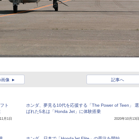
の画像
記事へ
ラフト
ホンダ、夢見る10代を応援する「The Power of Teen」 選
業
ばれた5名は「Honda Jet」に体験搭乗
年11月1日
2020年10月13
億
ホンダ、日本で「HondaJet Elite」の受注を開始