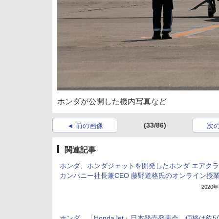
ホンダが公開した機内写真など
(33/86)
前の画像
次
関連記事
ホンダ、ホンダジェットを開発したホンダ エアク
カンパニー社長兼CEO 藤野道格氏のオンライン授
2020
ホンダ、「HondaJet」日本発売発表会。価格は約5