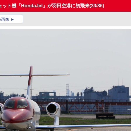
ト機「HondaJet」が羽田空港に初飛来
(33/86)
の画像