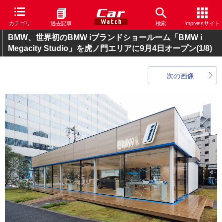
カテゴリ
過去記事
検索
Impressサイト
BMW、世界初のBMW iブランドショールーム「BMW i
Megacity Studio」を虎ノ門エリアに9月4日オープン
(1/8)
次の画像