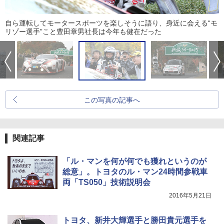
自ら運転してモータースポーツを楽しそうに語り、身近に会える“モ
リゾー選手”こと豊田章男社長は今年も健在だった
この写真の記事へ
関連記事
「ル・マンを何が何でも獲れというのが
総意」。トヨタのル・マン24時間参戦車
両「TS050」技術説明会
2016年5月21日
トヨタ、新井大輝選手と勝田貴元選手を