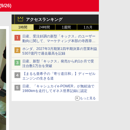
(9/26)
アクセスランキング
1時間
24時間
1週間
1カ月
日産、受注好調の新型「キックス」のユーザー
動向に関して、マーケティング本部の寺西章氏
が解説
ホンダ、2027年3月期第1四半期決算の営業利益
5307億円で過去最高を記録
日産、新型「キックス」発売から約1か月で受
注台数1万台を突破
【まるも亜希子の「寄り道日和」】ディーゼル
エンジンの生きる道
日産、「キャシュカイe-POWER」が無給油で
1980kmを走行してギネス世界記録に認定
もっと見る