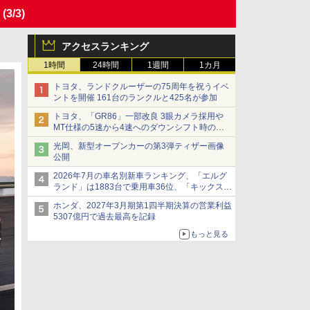
」
(3/3)
アクセスランキング
1時間
24時間
1週間
1カ月
トヨタ、ランドクルーザーの75周年を祝うイベ
ントを開催 161台のランクルと425名が参加
トヨタ、「GR86」一部改良 3眼カメラ採用や
MT仕様の5速から4速へのダウンシフト時の操
作性向上など
光岡、新型オープンカーの第3弾ティザー画像
公開
2026年7月の車名別新車ランキング、「エルグ
ランド」は1883台で乗用車36位、「キックス」
は2591台で27位に
ホンダ、2027年3月期第1四半期決算の営業利益
5307億円で過去最高を記録
もっと見る