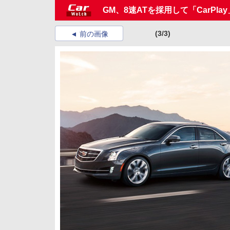
GM、8速ATを採用して「CarPl
(3/3)
前の画像