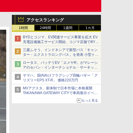
アクセスランキング
1時間
24時間
1週間
1カ月
BYDとコジマ、EV関連サービス事業を拡大 EV
充電設備施工サービス開始、コジマ店舗でBYD
車の展示・試乗イベントを強化
三菱ふそう、インドネシアで新型バス「キャン
ター・エクストラロングバス」を発表 小型トラ
ックベースの観光・旅客輸送向けバス
ロータス、バッテリEV「エメヤR」がマレーシ
アのセパン・インターナショナル・サーキット
のBEV最速タイムを樹立
ヤマハ、国内向けフラグシップ四輪バギー「グ
リズリーEPS XT-R」 価格220万円
MVアグスタ、新体制で日本市場に本格展開
TAKANAWA GATEWAY CITYで車両展示イベン
ト開催
もっと見る