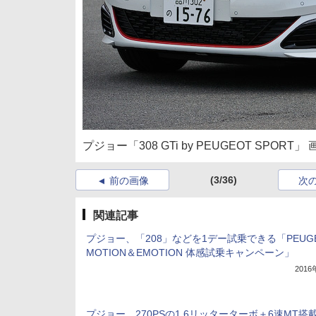
プジョー「308 GTi by PEUGEOT SPORT」 
(3/36)
前の画像
次
関連記事
プジョー、「208」などを1デー試乗できる「PEUG
MOTION＆EMOTION 体感試乗キャンペーン」
201
プジョー、270PSの1.6リッターターボ＋6速MT搭