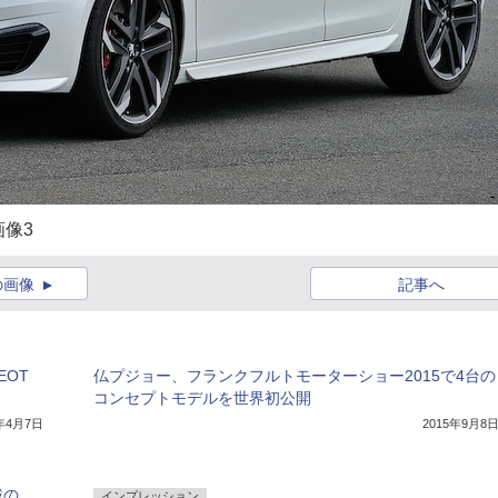
画像3
の画像
記事へ
EOT
仏プジョー、フランクフルトモーターショー2015で4台の
コンセプトモデルを世界初公開
6年4月7日
2015年9月8
載の
インプレッション