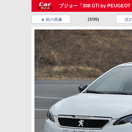
プジョー「308 GTi by PEUGEOT
(3/36)
前の画像
次