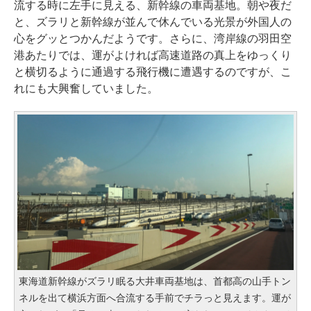
流する時に左手に見える、新幹線の車両基地。朝や夜だ
と、ズラリと新幹線が並んで休んでいる光景が外国人の
心をグッとつかんだようです。さらに、湾岸線の羽田空
港あたりでは、運がよければ高速道路の真上をゆっくり
と横切るように通過する飛行機に遭遇するのですが、こ
れにも大興奮していました。
東海道新幹線がズラリ眠る大井車両基地は、首都高の山手トン
ネルを出て横浜方面へ合流する手前でチラっと見えます。運が