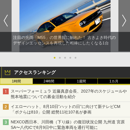
注目の光岡「M55」の世界観に触れた！ 古きよき時代の
デザインエッセンスを再現した相棒にしたくなる1台
●
●
●
●
●
アクセスランキング
1時間
24時間
1週間
1カ月
スーパーフォーミュラ 近藤真彦会長、2027年のスケジュールや
熊本地震についての募金活動を紹介
イエローハット、8月10日“ハットの日”に向けて新テレビCM
「ボクらは810」公開 総勢11社107名が参画
NEXCO西日本、川田橋（下り線）の復旧状況公開 九州道 宮原
SA〜八代ICで8月9日中に緊急車両を通行可能に