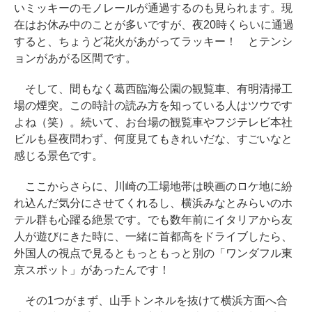
いミッキーのモノレールが通過するのも見られます。現
在はお休み中のことが多いですが、夜20時くらいに通過
すると、ちょうど花火があがってラッキー！ とテンシ
ョンがあがる区間です。
そして、間もなく葛西臨海公園の観覧車、有明清掃工
場の煙突。この時計の読み方を知っている人はツウです
よね（笑）。続いて、お台場の観覧車やフジテレビ本社
ビルも昼夜問わず、何度見てもきれいだな、すごいなと
感じる景色です。
ここからさらに、川崎の工場地帯は映画のロケ地に紛
れ込んだ気分にさせてくれるし、横浜みなとみらいのホ
テル群も心躍る絶景です。でも数年前にイタリアから友
人が遊びにきた時に、一緒に首都高をドライブしたら、
外国人の視点で見るともっともっと別の「ワンダフル東
京スポット」があったんです！
その1つがまず、山手トンネルを抜けて横浜方面へ合