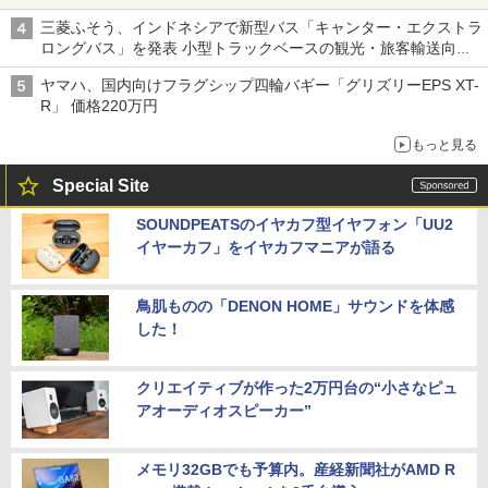
三菱ふそう、インドネシアで新型バス「キャンター・エクストラ
ロングバス」を発表 小型トラックベースの観光・旅客輸送向け
バス
ヤマハ、国内向けフラグシップ四輪バギー「グリズリーEPS XT-
R」 価格220万円
もっと見る
Special Site
SOUNDPEATSのイヤカフ型イヤフォン「UU2
イヤーカフ」をイヤカフマニアが語る
鳥肌ものの「DENON HOME」サウンドを体感
した！
クリエイティブが作った2万円台の“小さなピュ
アオーディオスピーカー”
メモリ32GBでも予算内。産経新聞社がAMD R