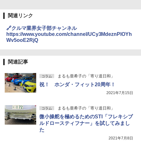
関連リンク
🔗クルマ業界女子部チャンネル
https://www.youtube.com/channel/UCy3MdeznPlOYh
Wv5ooE2RjQ
関連記事
まるも亜希子の「寄り道日和」
コラム
祝！ ホンダ・フィット20周年！
2021年7月15日
まるも亜希子の「寄り道日和」
コラム
微小操舵を極めるためのSTI「フレキシブ
ルドロースティフナー」を試してみまし
た
2021年7月8日