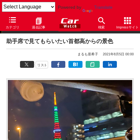
Powered by
Translate
まるも亜希子の「寄り道日和」
カテゴリ
過去記事
検索
Impressサイト
助手席で見てもらいたい首都高からの景色
まるも亜希子
2021年8月5日 00:00
リスト