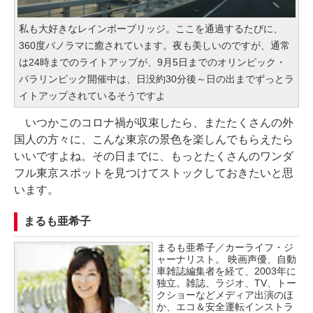
私も大好きなレインボーブリッジ。ここを通過するたびに、
360度パノラマに癒されています。夜も美しいのですが、通常
は24時までのライトアップが、9月5日までのオリンピック・
パラリンピック開催中は、日没約30分後～日の出までずっとラ
イトアップされているそうですよ
いつかこのコロナ禍が収束したら、またたくさんの外
国人の方々に、こんな東京の景色を楽しんでもらえたら
いいですよね。その日までに、もっとたくさんのワンダ
フル東京スポットを見つけてストックしておきたいと思
います。
まるも亜希子
まるも亜希子／カーライフ・ジ
ャーナリスト。 映画声優、自動
車雑誌編集者を経て、2003年に
独立。雑誌、ラジオ、TV、トー
クショーなどメディア出演のほ
か、エコ＆安全運転インストラ