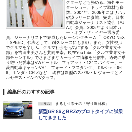
クターなども務める。海外モー
ターショー、ドライブ取材も多
数。2004年、2005年にはサハラ
砂漠ラリーに参戦、完走。日本
自動車ジャーナリスト協会（AJ
AJ）会員。2006年より日本カ
ー・オブ・ザ・イヤー選考委
員。ジャーナリストで結成したレーシングチーム「TOKYO NEX
T SPEED」代表として、耐久レースにも参戦。また、女性視点
でクルマを楽しみ、クルマ社会を元気にする「クルマ業界女子
部」を吉田由美さんと共同主宰。現在YouTube「クルマ業界女子
部チャンネル」でさまざまなカーライフ情報を発信中。過去に乗
り継いだ愛車はVWビートル、フィアット・124スパイダー、三
菱自動車ギャランVR4、フォード・マスタング、ポルシェ・96
8、ホンダ・CR-Zなど。 現在は新型のスバル・レヴォーグとメ
ルセデス・ベンツVクラス。
編集部のおすすめ記事
まるも亜希子の「寄り道日和」
コラム
新型GR 86とBRZのプロトタイプに試乗
してきました