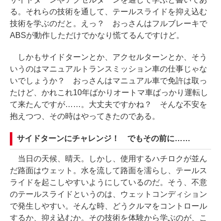
る。それらの技術を通して、テールスライドを抑え込む
技術を学ぶのだと。えっ？ おっさんはフルブレーキで
ABSが動作しただけでかなり慌てるんですけど。
しかもサイドターンとか、アクセルターンとか、そう
いうのはマニュアルトランスミッション車の仕事じゃな
いでしょうか？ おっさんはマニュアル車で免許は取っ
たけど、かれこれ10年ばかりオートマ車ばっかり運転し
て来たんですが……。大丈夫ですかね？ そんな不安を
抱えつつ、その時はやってきたのである。
サイドターンにチャレンジ！ でもその前に……
当日の天候、晴天。しかし、使用するハチロクが並ん
だ路面はウェット。水を流して路面を濡らし、テールス
ライドを起こしやすいようにしているのだ。そう、不意
のテールスライドというのは、ウェットコンディション
で発生しやすい。そんな時、どうクルマをコントロール
するか、抑え込むか。その技術を体験から学ぶのが、こ