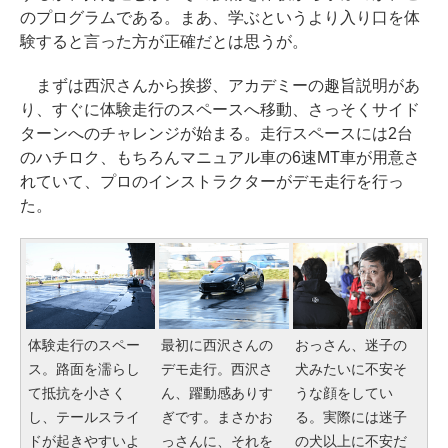
のプログラムである。まあ、学ぶというより入り口を体
験すると言った方が正確だとは思うが。
まずは西沢さんから挨拶、アカデミーの趣旨説明があ
り、すぐに体験走行のスペースへ移動、さっそくサイド
ターンへのチャレンジが始まる。走行スペースには2台
のハチロク、もちろんマニュアル車の6速MT車が用意さ
れていて、プロのインストラクターがデモ走行を行っ
た。
体験走行のスペー
最初に西沢さんの
おっさん、迷子の
ス。路面を濡らし
デモ走行。西沢さ
犬みたいに不安そ
て抵抗を小さく
ん、躍動感ありす
うな顔をしてい
し、テールスライ
ぎです。まさかお
る。実際には迷子
ドが起きやすいよ
っさんに、それを
の犬以上に不安だ