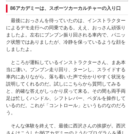
86アカデミーは、スポーツカーカルチャーの入り口
最後におっさんを待っていたのは、インストラクター
によるデモ走行への同乗である。ええ、おっさん頑張り
ましたよ。左右にブンブン振り回される車内で、パニッ
ク状態ではありましたが、冷静を保っているような顔を
しましたよ。
ところが運転しているインストラクターさん、まあ本
当に凄い。ブンブン走り回り、ターンし、スライドする
車内にありながら、落ち着いた声で分かりやすく状況を
説明してくれるのだ。試しにこちらから質問してみる
と、的確な答えがしっかり戻って来る。その間も両手両
足は忙しくハンドル、シフトレバー、ペダルを操作して
いるのだ。これが「コントロール」というものなのだろ
う。
そんな体験を終えて、最後に西沢さんの挨拶が。西沢
さんはこうした86アカデミーのようなプログラムを通し