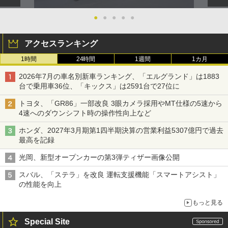
●
●
●
●
●
アクセスランキング
1時間
24時間
1週間
1カ月
2026年7月の車名別新車ランキング、「エルグランド」は1883
台で乗用車36位、「キックス」は2591台で27位に
トヨタ、「GR86」一部改良 3眼カメラ採用やMT仕様の5速から
4速へのダウンシフト時の操作性向上など
ホンダ、2027年3月期第1四半期決算の営業利益5307億円で過去
最高を記録
光岡、新型オープンカーの第3弾ティザー画像公開
スバル、「ステラ」を改良 運転支援機能「スマートアシスト」
の性能を向上
もっと見る
Special Site