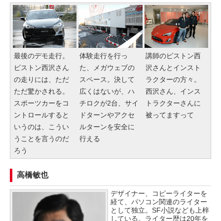
最後のデモ走行。
体験走行を行っ
講師のピストン西
ピストン西沢さん
た、メガウェブの
沢さんとインスト
の走りには、ただ
スペース。決して
ラクターの方々。
ただ驚かされる。
広くはないが、ハ
西沢さん、インス
スポーツカーをコ
チロクが2台、サイ
トラクターさんに
ントロールすると
ドターンやアクセ
被ってますって
いうのは、こうい
ルターンを安全に
うことを言うのだ
行える
ろう
高橋敏也
デザイナー、コピーライターを
経て、パソコン関連のライター
として独立。SF小説なども上梓
している。ライター歴は20年を