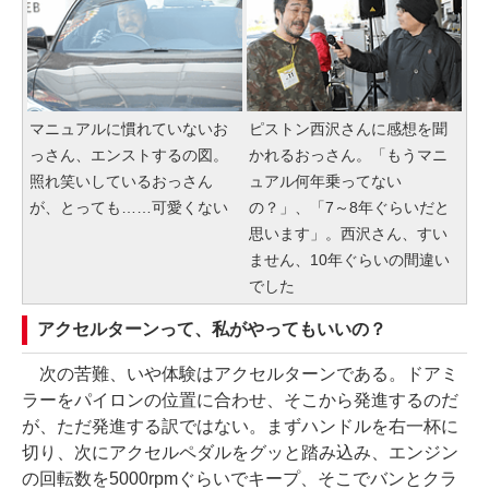
マニュアルに慣れていないお
ピストン西沢さんに感想を聞
っさん、エンストするの図。
かれるおっさん。「もうマニ
照れ笑いしているおっさん
ュアル何年乗ってない
が、とっても……可愛くない
の？」、「7～8年ぐらいだと
思います」。西沢さん、すい
ません、10年ぐらいの間違い
でした
アクセルターンって、私がやってもいいの？
次の苦難、いや体験はアクセルターンである。ドアミ
ラーをパイロンの位置に合わせ、そこから発進するのだ
が、ただ発進する訳ではない。まずハンドルを右一杯に
切り、次にアクセルペダルをグッと踏み込み、エンジン
の回転数を5000rpmぐらいでキープ、そこでバンとクラ