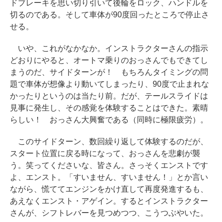
ドブレーキを思い切り引いて後輪をロック、ハンドルを
切るのである。そして車体が90度回ったところで停止さ
せる。
いや、これがなかなか。インストラクターさんの指示
どおりにやると、オートマ乗りのおっさんでもできてし
まうのだ、サイドターンが！ もちろんタイミングの問
題で車体が想像より動いてしまったり、90度で止まれな
かったりというのは当たり前。だが、テールスライドは
見事に発生し、その感覚を体験することはできた。素晴
らしい！ おっさん大興奮である（同時に極限疲労）。
このサイドターン、数回繰り返して体験するのだが、
スタート位置に戻る時になって、おっさんを悲劇が襲
う。笑ってくださいな、皆さん。さっそくエンストです
よ、エンスト。「すいません、すいません！」とか言い
ながら、慌ててエンジンをかけ直して再度発進するも、
あえなくエンスト・アゲイン。するとインストラクター
さんが、シフトレバーを見つめつつ、こうつぶやいた。