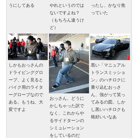
うにしてある
やれというのでは
ったし、かなり焦
ないですよね？
っていた
（もちろん違うけ
ど）
しかもおっさんの
黒い「マニュアル
ドライビンググロ
トランスミッショ
ーブ、よく見ると
ン」のハチロクに
バイク用のライタ
乗り込むおっさ
ーグローブなので
ん、強がって笑っ
おっさん、どうに
ある。もうね、大
てみるの図。しか
かしちゃった訳で
変ですよ
し黒いハチロクも
なく、これからや
格好いいなあ
るサイドターンの
シミュレーション
をしているのだ