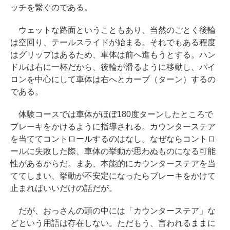
ッチを繋ぐのである。
ウェットな路面ということもあり、当然のごとく後輪
は空回り、テールスライドが始まる。それでもある程度
はグリップはあるため、車体は前へ進もうとする。ハン
ドルは右に一杯だから、後輪が滑るように移動し、パイ
ロンを中心にして車体は右へとカーブ（ターン）するの
である。
体験コースでは車体がほぼ180度ターンしたところで
ブレーキをかけるように指導される。カウンターステア
を当ててコントロールするのはなし。なぜならコントロ
ールに失敗した際、車体の挙動が思わぬものになる可能
性があるからだ。まあ、本能的にカウンターステアを当
ててしまい、挙動が不安定になったらブレーキをかけて
止まればいいだけの話だが。
だが、おっさんの頭の中には「カウンターステア」な
どという用語は存在しない。ただもう、言われるままに