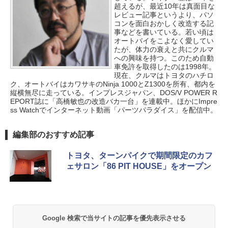
超えるが、最近10年は真面目な
レビュー記事というより、パソ
コンを面白おかしく改造する記
事などを書いている。若い頃は
オートバイをこよなく愛してい
たが、体力の衰えと共にクルマ
への興味を持つ。このため自動
車免許を取得したのは1998年。
現在、クルマはトヨタのハチロ
ク、オートバイはカワサキのNinja 1000とZ1300を所有、都内を
縦横無尽に走っている。インプレスジャパン、DOS/V POWER R
EPORT誌に「高橋敏也の改造バカ一台」を連載中。ほかにImpre
ss Watchでインターネット動画「パーツパラダイス」を配信中。
編集部のおすすめ記事
トヨタ、ターンパイクで期間限定のカフ
ェサロン「86 PIT HOUSE」をオープン
Google 検索で当サイトの記事を優先表示させる