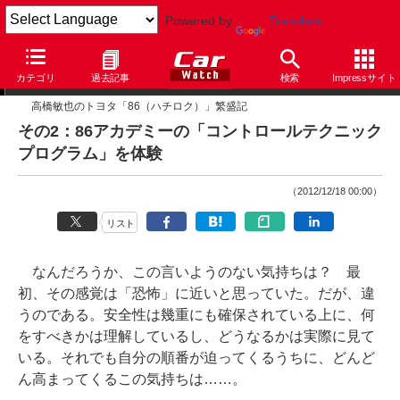
Powered by
Translate
長期レビュー
カテゴリ
過去記事
検索
Impressサイト
高橋敏也のトヨタ「86（ハチロク）」繁盛記
その2：86アカデミーの「コントロールテクニック
プログラム」を体験
（2012/12/18 00:00）
リスト
なんだろうか、この言いようのない気持ちは？ 最
初、その感覚は「恐怖」に近いと思っていた。だが、違
うのである。安全性は幾重にも確保されている上に、何
をすべきかは理解しているし、どうなるかは実際に見て
いる。それでも自分の順番が迫ってくるうちに、どんど
ん高まってくるこの気持ちは……。