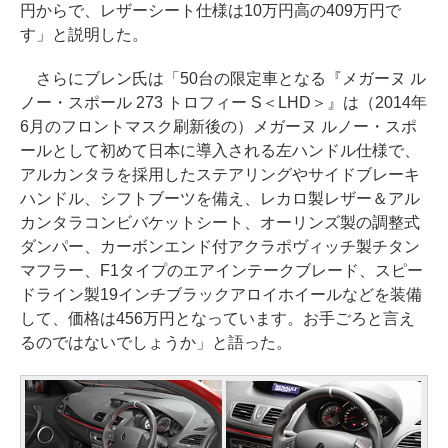
円からで、レザーシート仕様は10万円高の409万円で
す」と説明した。
さらにブレン氏は「50台の限定車となる『メガーヌ ル
ノー・スポール 273 トロフィー S＜LHD＞』は（2014年
6月のフロントマスク刷新後の）メガーヌ ルノー・スポ
ールとして初めて日本に導入される左ハンドル仕様で、
アルカンタラを採用したステアリングやサイドブレーキ
ハンドル、シフトブーツを備え、レカロ製レザー＆アル
カンタラコンビバケットシート、オーリンズ製の調整式
ダンパー、カーボンエンド付アクラポヴィッチ製チタン
マフラー、F1タイプのエアインテークブレード、スピー
ドライン製19インチブラックアロイホイールなどを装備
して、価格は456万円となっています。お手ごろと言え
るのではないでしょうか」と語った。