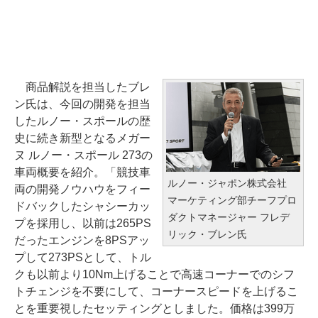
商品解説を担当したブレ
ン氏は、今回の開発を担当
したルノー・スポールの歴
史に続き新型となるメガー
ヌ ルノー・スポール 273の
車両概要を紹介。「競技車
ルノー・ジャポン株式会社
両の開発ノウハウをフィー
マーケティング部チーフプロ
ドバックしたシャシーカッ
ダクトマネージャー フレデ
プを採用し、以前は265PS
リック・ブレン氏
だったエンジンを8PSアッ
プして273PSとして、トル
クも以前より10Nm上げることで高速コーナーでのシフ
トチェンジを不要にして、コーナースピードを上げるこ
とを重要視したセッティングとしました。価格は399万