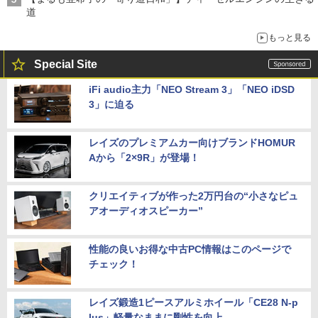
道
もっと見る
Special Site
iFi audio主力「NEO Stream 3」「NEO iDSD
3」に迫る
レイズのプレミアムカー向けブランドHOMUR
Aから「2×9R」が登場！
クリエイティブが作った2万円台の“小さなピュ
アオーディオスピーカー”
性能の良いお得な中古PC情報はこのページで
チェック！
レイズ鍛造1ピースアルミホイール「CE28 N-p
lus」軽量なままに剛性を向上