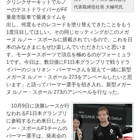
クリンクサーキットでルノ
代表取締役社長 大極司氏
ーのテストドライバーがFF
量産市販車で最速タイムを
出し、何度もそのレコードを塗り替えてきたことをもう
1度注目してほしい。その同じセッティングがこのメガ
ーヌ ルノー・スポールに搭載されているので、これを日
本のみなさまにもぜひ楽しんでいただきたいと思いま
す。モータースポーツで頂点を極めるのがフォーミュラ
1です。今日は、数日後にF1日本グランプリで戦うドラ
イバーのジョリオン・パーマーさんを迎えて一緒に新型
メガーヌ ルノー・スポール 273をアンベールしたいと思
います」と語ってパーマー選手を招き入れ、新型メガー
ヌ ルノー・スポール 273のアンベールを行なった。
10月9日に決勝レースが行
なわれるF1日本グランプリ
に参戦するため来日したル
ノー・スポールF1チームの
パーマー選手は、発表会の