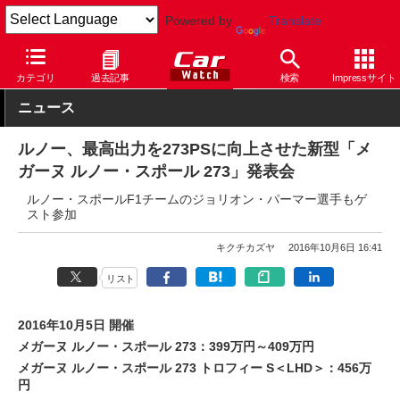
Powered by
Translate
Car Watch
自動車
ルノー
メガーヌ
カテゴリ
過去記事
検索
Impressサイト
ニュース
ルノー、最高出力を273PSに向上させた新型「メ
ガーヌ ルノー・スポール 273」発表会
ルノー・スポールF1チームのジョリオン・パーマー選手もゲ
スト参加
キクチカズヤ
2016年10月6日 16:41
リスト
2016年10月5日 開催
メガーヌ ルノー・スポール 273：399万円～409万円
メガーヌ ルノー・スポール 273 トロフィー S＜LHD＞：456万
円