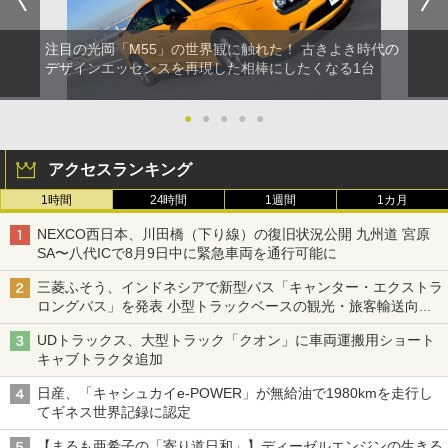
注目の光岡「M55」の世界観に触れた！ 古きよき時代の
デザインエッセンスを再現した相棒にしたくなる1台
●
●
●
●
●
アクセスランキング
1時間
24時間
1週間
1カ月
NEXCO西日本、川田橋（下り線）の復旧状況公開 九州道 宮原
SA〜八代ICで8月9日中に緊急車両を通行可能に
三菱ふそう、インドネシアで新型バス「キャンター・エクストラ
ロングバス」を発表 小型トラックベースの観光・旅客輸送向け
バス
UDトラックス、大型トラック「クオン」に車両運搬用ショート
キャブトラクタ追加
日産、「キャシュカイe-POWER」が無給油で1980kmを走行し
てギネス世界記録に認定
【まるも亜希子の「寄り道日和」】ディーゼルエンジンの生きる