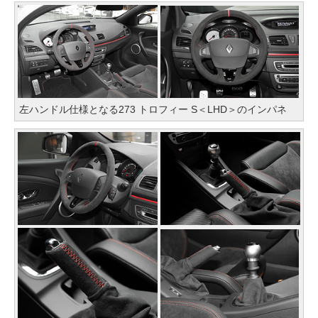
左ハンドル仕様となる273 トロフィー S＜LHD＞のインパネ