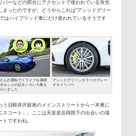
パーなどの部分にアクセントで使われている蛍光
しまったのですが、どうやらこれは“アシッドグリー
ェではハイブリッド車にだけ使われているそうです
さんの運転でドライブを満喫
アシッドグリーンカラーのブレー
ポルシェの話をいろいろ教え
キキャリパー
らいました
う旧軽井沢銀座のメインストリートから一本奥に
ニスコート」。ここは天皇皇后両陛下の出会いの場
ートですわね。