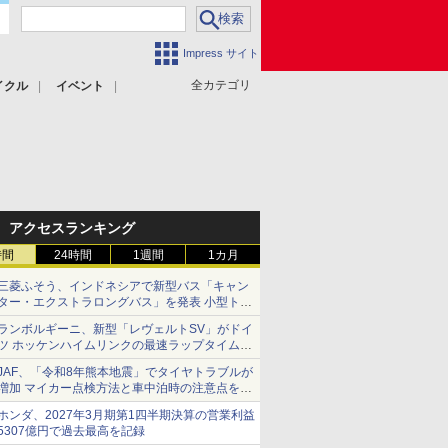
Impress サイト
全カテゴリ
イクル
イベント
アクセスランキング
時間
24時間
1週間
1カ月
三菱ふそう、インドネシアで新型バス「キャン
ター・エクストラロングバス」を発表 小型トラ
ックベースの観光・旅客輸送向けバス
ランボルギーニ、新型「レヴェルトSV」がドイ
ツ ホッケンハイムリンクの最速ラップタイムを
記録
JAF、「令和8年熊本地震」でタイヤトラブルが
増加 マイカー点検方法と車中泊時の注意点を呼
びかけ
ホンダ、2027年3月期第1四半期決算の営業利益
5307億円で過去最高を記録