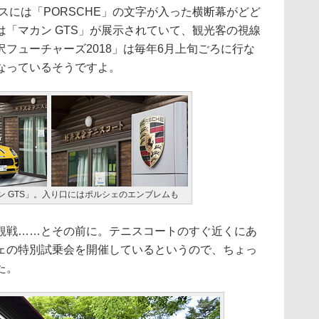
ンスには「PORSCHE」の文字が入った横断幕がどど
「マカン GTS」が展示されていて、観光客の視線
フューチャーズ2018」は毎年6月上旬ごろに行な
なっているそうですよ。
ン GTS」。入り口にはポルシェのエンブレムも
戦……とその前に。テニスコートのすぐ近くにあ
ェの特別試乗会を開催しているというので、ちょっ
た。