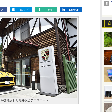
ェア
はてブ
note
LinkedIn
8」が開催された軽井沢会テニスコート