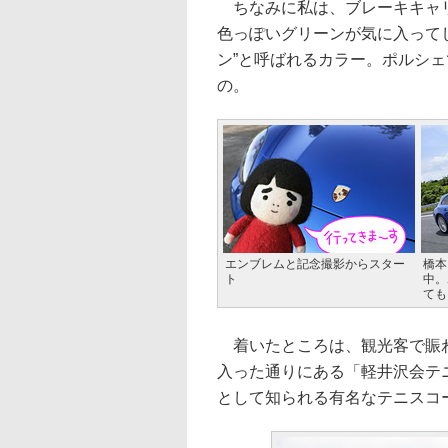
ちなみに私は、ブレーキキャリ
色っぽいグリーンが気に入って
ン”と呼ばれるカラー。ポルシ
の。
エンブレムと記念撮影からスター
橋本
ト
中。
ても
着いたところは、観光客で賑わ
入った通りにある「軽井沢会テ
として知られる有名なテニスコ