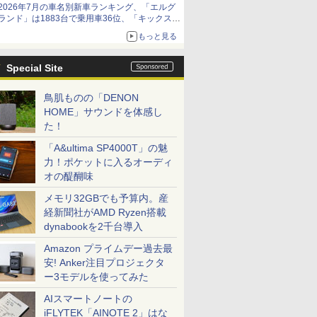
2026年7月の車名別新車ランキング、「エルグ
ランド」は1883台で乗用車36位、「キックス」
は2591台で27位に
もっと見る
Special Site
鳥肌ものの「DENON
HOME」サウンドを体感し
た！
「A&ultima SP4000T」の魅
力！ポケットに入るオーディ
オの醍醐味
メモリ32GBでも予算内。産
経新聞社がAMD Ryzen搭載
dynabookを2千台導入
Amazon プライムデー過去最
安! Anker注目プロジェクタ
ー3モデルを使ってみた
AIスマートノートの
iFLYTEK「AINOTE 2」はな