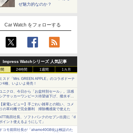
ぜ魅力的なのか？
Car Watch をフォローする
Impress Watchシリーズ 人気記事
時間
24時間
1週間
1カ月
ミスド「Mrs. GREEN APPLE」のコラボドーナ
ツ4種、いよいよ発売！
ユニクロ、今日から「お盆特別セール」。涼感
シアサッカーワンピース待望値下げ、撥水ギア
ショーツは1990円に
【家電レビュー】手ごわい雑草との戦い、コメ
リの草刈機で完全勝利 掃除機感覚で使えた
NTT島田社長、ソフトバンクのセブン出資に「d
ポイント使えるようにして」
ドコモ前田社長が「ahamo40GB化は検証のた