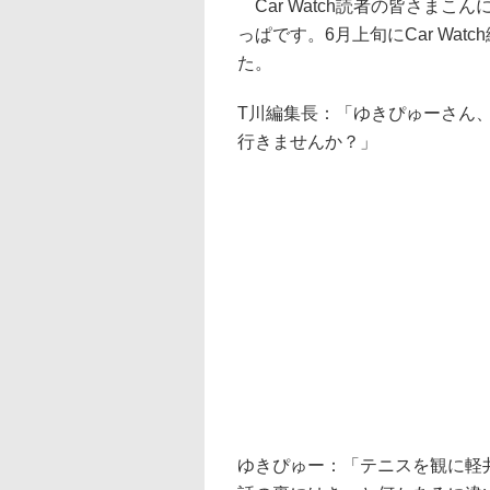
Car Watch読者の皆さま
っぱです。6月上旬にCar Wa
た。
T川編集長：「ゆきぴゅーさん
行きませんか？」
ゆきぴゅー：「テニスを観に軽井