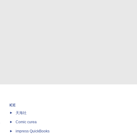
ICE
天海社
ス
Comic curea
impress QuickBooks