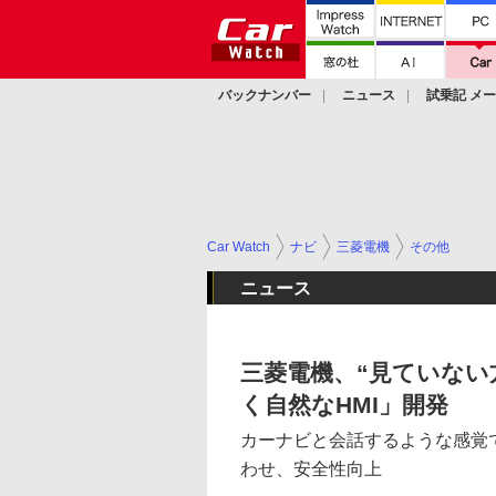
バックナンバー
ニュース
試乗記 メ
カスタム
Car Watch
ナビ
三菱電機
その他
ニュース
三菱電機、“見ていない
く自然なHMI」開発
カーナビと会話するような感覚
わせ、安全性向上