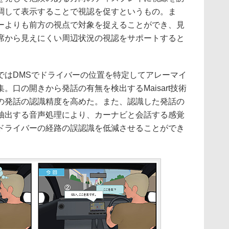
調して表示することで視認を促すというもの。ま
ーよりも前方の視点で対象を捉えることができ、見
席から見えにくい周辺状況の視認をサポートすると
はDMSでドライバーの位置を特定してアレーマイ
。口の開きから発話の有無を検出するMaisart技術
の発話の認識精度を高めた。また、認識した発話の
抽出する音声処理により、カーナビと会話する感覚
ドライバーの経路の誤認識を低減させることができ