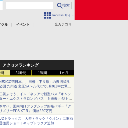
Impress サイト
全カテゴリ
イクル
イベント
アクセスランキング
時間
24時間
1週間
1カ月
NEXCO西日本、川田橋（下り線）の復旧状況
公開 九州道 宮原SA〜八代ICで8月9日中に緊急
車両を通行可能に
三菱ふそう、インドネシアで新型バス「キャン
ター・エクストラロングバス」を発表 小型トラ
ックベースの観光・旅客輸送向けバス
ヤマハ、国内向けフラグシップ四輪バギー「グ
リズリーEPS XT-R」 価格220万円
UDトラックス、大型トラック「クオン」に車両
運搬用ショートキャブトラクタ追加