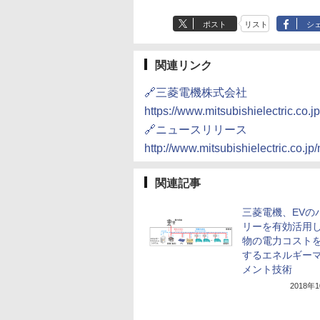
ポスト
リスト
シ
関連リンク
🔗三菱電機株式会社
https://www.mitsubishielectric.co.jp
🔗ニュースリリース
http://www.mitsubishielectric.co.j
関連記事
三菱電機、EVの
リーを有効活用
物の電力コスト
するエネルギー
メント技術
2018年