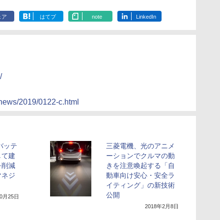
ェア
はてブ
note
LinkedIn
/
p/news/2019/0122-c.html
バッテ
三菱電機、光のアニメ
して建
ーションでクルマの動
を削減
きを注意喚起する「自
マネジ
動車向け安心・安全ラ
イティング」の新技術
公開
10月25日
2018年2月8日