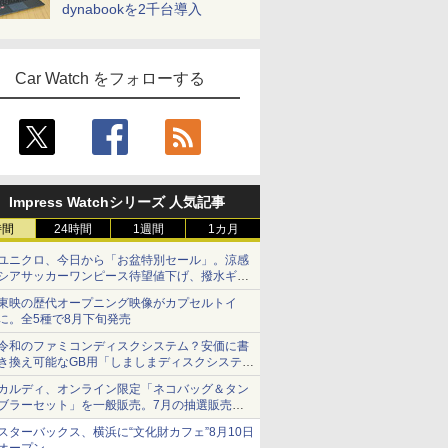
dynabookを2千台導入
Car Watch をフォローする
Impress Watchシリーズ 人気記事
時間
24時間
1週間
1カ月
ユニクロ、今日から「お盆特別セール」。涼感
シアサッカーワンピース待望値下げ、撥水ギア
ショーツは1990円に
東映の歴代オープニング映像がカプセルトイ
に。全5種で8月下旬発売
令和のファミコンディスクシステム？安価に書
き換え可能なGB用「しましまディスクシステ
ム」
カルディ、オンライン限定「ネコバッグ＆タン
ブラーセット」を一般販売。7月の抽選販売の
当選無効分
スターバックス、横浜に“文化財カフェ”8月10日