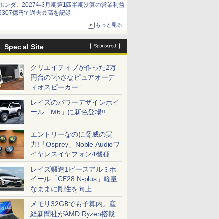
ホンダ、2027年3月期第1四半期決算の営業利益
5307億円で過去最高を記録
もっと見る
Special Site
クリエイティブが作った2万
円台の“小さなピュアオーデ
ィオスピーカー”
レイズのパワーデザインホイ
ール「M6」に新色登場!!
エントリーなのに脅威の実
力!「Osprey」Noble Audioワ
イヤレスイヤフォン4機種を
一気に聴く
レイズ鍛造1ピースアルミホ
イール「CE28 N-plus」軽量
なままに剛性を向上
メモリ32GBでも予算内。産
経新聞社がAMD Ryzen搭載