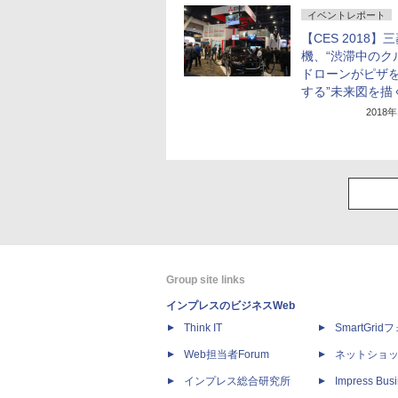
イベントレポート
【CES 2018】
機、“渋滞中のク
ドローンがピザ
する”未来図を描
2018
Group site links
インプレスのビジネスWeb
Think IT
SmartGri
Web担当者Forum
ネットショ
インプレス総合研究所
Impress Busi