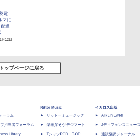
三菱電
ルマに
を配達
く
年1月12日
トップページに戻る
Rittor Music
イカロス出版
dフォーラム
リットーミュージック
AIRLINEweb
ップ担当者フォーラム
楽器探そう!デジマート
Jディフェンスニュー
ness Library
TシャツPOD T-OD
通訳翻訳ジャーナル