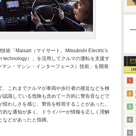
isart（マイサート。Mitsubishi Electric's
the-ART in technology）」を活用してクルマの運転を支援す
ューマン・マシン・インターフェース）技術」を開発
1
、これまでクルマが車両や歩行者の接近などを検
が認識している危険も含めて一方的に警告音などで
が煩わしさを感じ、警告を軽視することがあった。
方的な通知が多く、ドライバーが情報を正しく理解
となどがあったと指摘。