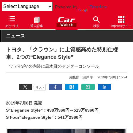
Powered by
Translate
Car Watch
自動車
トヨタ
クラウン
カテゴリ
過去記事
検索
Impressサイト
ニュース
トヨタ、「クラウン」に上質感高めた特別仕様
車、2つの“Elegance Style”
“こがね色”の内装に黒木目のセンターコンソール
編集部：瀬戸 学
2019年7月8日 15:24
リスト
2019年7月8日 発売
S“Elegance Style”：498万960円～519万6960円
S Four“Elegance Style”：541万2960円