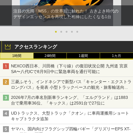
注目の光岡「M55」の世界観に触れた！ 古きよき時代の
デザインエッセンスを再現した相棒にしたくなる1台
●
●
●
●
●
アクセスランキング
1時間
24時間
1週間
1カ月
NEXCO西日本、川田橋（下り線）の復旧状況公開 九州道 宮原
SA〜八代ICで8月9日中に緊急車両を通行可能に
三菱ふそう、インドネシアで新型バス「キャンター・エクストラ
ロングバス」を発表 小型トラックベースの観光・旅客輸送向け
バス
2026年7月の車名別新車ランキング、「エルグランド」は1883
台で乗用車36位、「キックス」は2591台で27位に
UDトラックス、大型トラック「クオン」に車両運搬用ショート
キャブトラクタ追加
ヤマハ、国内向けフラグシップ四輪バギー「グリズリーEPS XT-