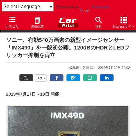
Powered by
Translate
ニュース
カテゴリ
過去記事
検索
Impressサイト
ソニー、有効540万画素の新型イメージセンサー
「IMX490」を一般初公開。120dBのHDRとLEDフ
リッカー抑制を両立
編集部：谷川 潔
2019年7月22日 12:02
リスト
2019年7月17日～19日 開催