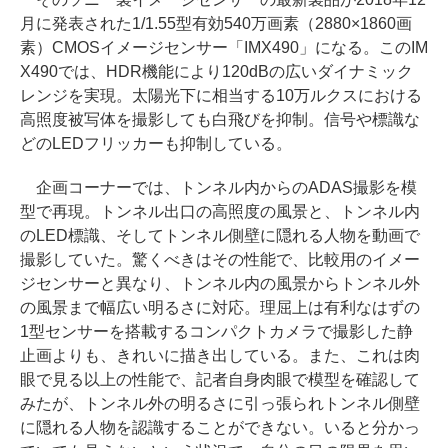
月に発表された1/1.55型有効540万画素（2880×1860画
素）CMOSイメージセンサー「IMX490」になる。このIM
X490では、HDR機能により120dBの広いダイナミック
レンジを実現。太陽光下に相当する10万ルクスにおける
高照度被写体を撮影しても白飛びを抑制。信号や標識な
どのLEDフリッカーも抑制している。
企画コーナーでは、トンネル内からのADAS撮影を模
型で再現。トンネル出口の高照度の風景と、トンネル内
のLED標識、そしてトンネル側壁に隠れる人物を動画で
撮影していた。驚くべきはその性能で、比較用のイメー
ジセンサーと異なり、トンネル内の風景からトンネル外
の風景まで幅広い明るさに対応。理屈上は有利なはずの
1型センサーを搭載するコンパクトカメラで撮影した静
止画よりも、きれいに描き出している。また、これは肉
眼で見る以上の性能で、記者自身肉眼で模型を確認して
みたが、トンネル外の明るさに引っ張られトンネル側壁
に隠れる人物を認識することができない。いると分かっ