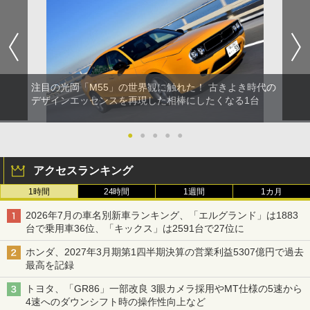
注目の光岡「M55」の世界観に触れた！ 古きよき時代の
デザインエッセンスを再現した相棒にしたくなる1台
●
●
●
●
●
アクセスランキング
1時間
24時間
1週間
1カ月
2026年7月の車名別新車ランキング、「エルグランド」は1883
台で乗用車36位、「キックス」は2591台で27位に
ホンダ、2027年3月期第1四半期決算の営業利益5307億円で過去
最高を記録
トヨタ、「GR86」一部改良 3眼カメラ採用やMT仕様の5速から
4速へのダウンシフト時の操作性向上など