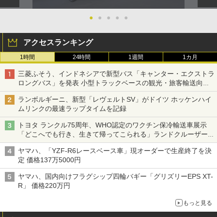
●
●
●
●
●
アクセスランキング
1時間
24時間
1週間
1カ月
三菱ふそう、インドネシアで新型バス「キャンター・エクストラ
ロングバス」を発表 小型トラックベースの観光・旅客輸送向け
バス
ランボルギーニ、新型「レヴェルトSV」がドイツ ホッケンハイ
ムリンクの最速ラップタイムを記録
トヨタ ランクル75周年、WHO認定のワクチン保冷輸送車展示
「どこへでも行き、生きて帰ってこられる」ランドクルーザーで
命をつなぐ
ヤマハ、「YZF-R6レースベース車」現オーダーで生産終了を決
定 価格137万5000円
ヤマハ、国内向けフラグシップ四輪バギー「グリズリーEPS XT-
R」 価格220万円
もっと見る