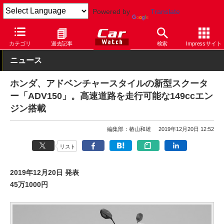
Powered by
Translate
Car Watch
モーターサイクル
ホンダ
カテゴリ
過去記事
検索
Impressサイト
ニュース
ホンダ、アドベンチャースタイルの新型スクータ
ー「ADV150」。高速道路を走行可能な149ccエン
ジン搭載
編集部：椿山和雄
2019年12月20日 12:52
リスト
2019年12月20日 発表
45万1000円