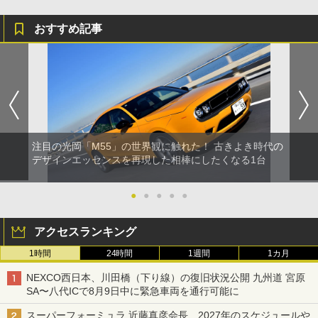
おすすめ記事
注目の光岡「M55」の世界観に触れた！ 古きよき時代の
デザインエッセンスを再現した相棒にしたくなる1台
●
●
●
●
●
アクセスランキング
1時間
24時間
1週間
1カ月
NEXCO西日本、川田橋（下り線）の復旧状況公開 九州道 宮原
SA〜八代ICで8月9日中に緊急車両を通行可能に
スーパーフォーミュラ 近藤真彦会長、2027年のスケジュールや