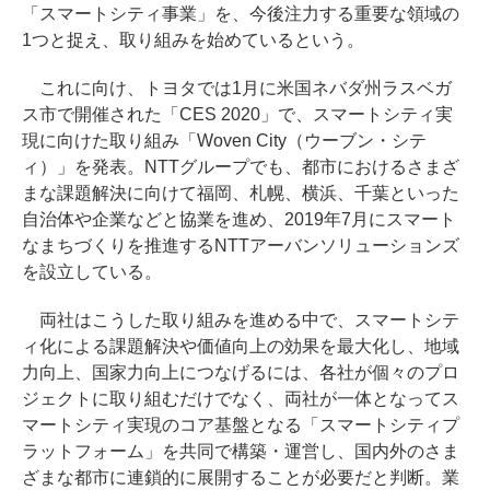
「スマートシティ事業」を、今後注力する重要な領域の
1つと捉え、取り組みを始めているという。
これに向け、トヨタでは1月に米国ネバダ州ラスベガ
ス市で開催された「CES 2020」で、スマートシティ実
現に向けた取り組み「Woven City（ウーブン・シテ
ィ）」を発表。NTTグループでも、都市におけるさまざ
まな課題解決に向けて福岡、札幌、横浜、千葉といった
自治体や企業などと協業を進め、2019年7月にスマート
なまちづくりを推進するNTTアーバンソリューションズ
を設立している。
両社はこうした取り組みを進める中で、スマートシテ
ィ化による課題解決や価値向上の効果を最大化し、地域
力向上、国家力向上につなげるには、各社が個々のプロ
ジェクトに取り組むだけでなく、両社が一体となってス
マートシティ実現のコア基盤となる「スマートシティプ
ラットフォーム」を共同で構築・運営し、国内外のさま
ざまな都市に連鎖的に展開することが必要だと判断。業