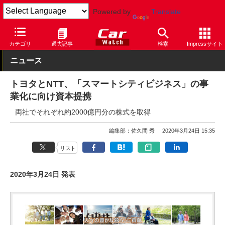
Powered by
Translate
Car Watch
自動車
トヨタ
その他
カテゴリ
過去記事
検索
Impressサイト
ニュース
トヨタとNTT、「スマートシティビジネス」の事
業化に向け資本提携
両社でそれぞれ約2000億円分の株式を取得
編集部：佐久間 秀
2020年3月24日 15:35
リスト
2020年3月24日 発表