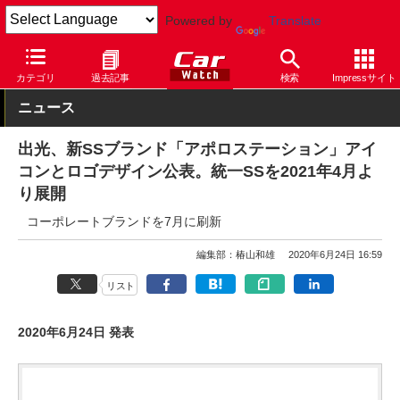
Powered by
Translate
Car Watch
自動車
カテゴリ
過去記事
検索
Impressサイト
ニュース
出光、新SSブランド「アポロステーション」アイ
コンとロゴデザイン公表。統一SSを2021年4月よ
り展開
コーポレートブランドを7月に刷新
編集部：椿山和雄
2020年6月24日 16:59
リスト
2020年6月24日 発表