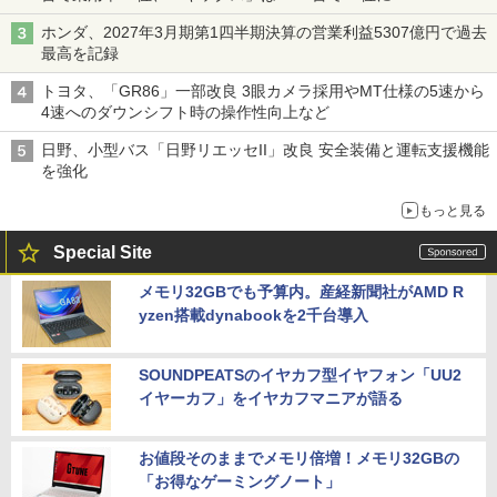
ホンダ、2027年3月期第1四半期決算の営業利益5307億円で過去
最高を記録
トヨタ、「GR86」一部改良 3眼カメラ採用やMT仕様の5速から
4速へのダウンシフト時の操作性向上など
日野、小型バス「日野リエッセII」改良 安全装備と運転支援機能
を強化
もっと見る
Special Site
メモリ32GBでも予算内。産経新聞社がAMD R
yzen搭載dynabookを2千台導入
SOUNDPEATSのイヤカフ型イヤフォン「UU2
イヤーカフ」をイヤカフマニアが語る
お値段そのままでメモリ倍増！メモリ32GBの
「お得なゲーミングノート」