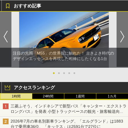
おすすめ記事
注目の光岡「M55」の世界観に触れた！ 古きよき時代の
デザインエッセンスを再現した相棒にしたくなる1台
●
●
●
●
●
アクセスランキング
1時間
24時間
1週間
1カ月
三菱ふそう、インドネシアで新型バス「キャンター・エクストラ
ロングバス」を発表 小型トラックベースの観光・旅客輸送向け
バス
2026年7月の車名別新車ランキング、「エルグランド」は1883
台で乗用車36位、「キックス」は2591台で27位に