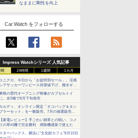
なままに剛性を向上
Car Watch をフォローする
Impress Watchシリーズ 人気記事
時間
24時間
1週間
1カ月
ユニクロ、今日から「お盆特別セール」。涼感
シアサッカーワンピース待望値下げ、撥水ギア
ショーツは1990円に
東映の歴代オープニング映像がカプセルトイ
に。全5種で8月下旬発売
カルディ、オンライン限定「ネコバッグ＆タン
ブラーセット」を一般販売。7月の抽選販売の
当選無効分
【家電レビュー】手ごわい雑草との戦い、コメ
リの草刈機で完全勝利 掃除機感覚で使えた
スターバックス、横浜に“文化財カフェ”8月10日