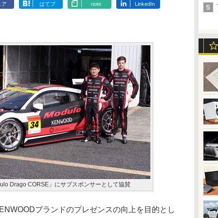
ェア
はてブ
note
LinkedIn
ulo Drago CORSE」にサブスポンサーとして協賛
KENWOODブランドのプレゼンスの向上を目的とし