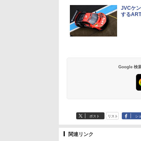
JVCケン
するAR
Google
ポスト
リスト
シ
関連リンク