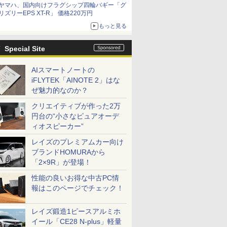
ヤマハ、国内向けフラグシップ四輪バギー「グ
リズリーEPS XT-R」 価格220万円
もっと見る
Special Site
AIスマートノートの
iFLYTEK「AINOTE 2」はな
ぜ魅力的なのか？
クリエイティブが作った2万
円台の“小さなピュアオーデ
ィオスピーカー”
レイズのプレミアムカー向け
ブランドHOMURAから
「2×9R」が登場！
性能の良いお得な中古PC情
報はこのページでチェック！
レイズ鍛造1ピースアルミホ
イール「CE28 N-plus」軽量