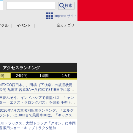
Impress サイト
全カテゴリ
イクル
イベント
アクセスランキング
時間
24時間
1週間
1カ月
NEXCO西日本、川田橋（下り線）の復旧状況
公開 九州道 宮原SA〜八代ICで8月9日中に緊急
車両を通行可能に
三菱ふそう、インドネシアで新型バス「キャン
ター・エクストラロングバス」を発表 小型トラ
ックベースの観光・旅客輸送向けバス
2026年7月の車名別新車ランキング、「エルグ
ランド」は1883台で乗用車36位、「キックス」
は2591台で27位に
UDトラックス、大型トラック「クオン」に車両
運搬用ショートキャブトラクタ追加