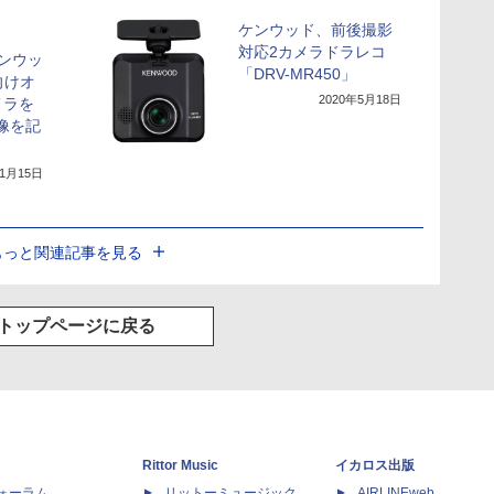
ケンウッド、前後撮影
対応2カメラドラレコ
ケンウッ
「DRV-MR450」
向けオ
2020年5月18日
メラを
像を記
年1月15日
もっと関連記事を見る
トップページに戻る
Rittor Music
イカロス出版
dフォーラム
リットーミュージック
AIRLINEweb