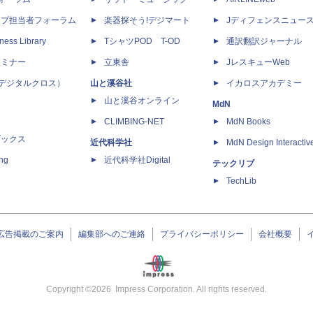
ップ担当者フォーラム
楽器探そう!デジマート
Jディフェンスニュー
ness Library
TシャツPOD T-OD
通訳翻訳ジャーナル
セミナー
立東舎
JレスキューWeb
 X（デジタルクロス）
山と溪谷社
イカロスアカデミー
山と溪谷オンライン
MdN
CLIMBING-NET
MdN Books
ブックス
近代科学社
MdN Design Interactiv
ing
近代科学社Digital
テックリブ
TechLib
広告掲載のご案内
編集部へのご連絡
プライバシーポリシー
会社概要
Copyright ©
2026
Impress Corporation. All rights reserved.