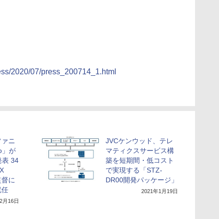
ess/2020/07/press_200714_1.html
ファニ
JVCケンウッド、テレ
o」が
マティクスサービス構
表 34
築を短期間・低コスト
X
で実現する「STZ-
監督に
DR00開発パッケージ」
就任
2021年1月19日
年2月16日