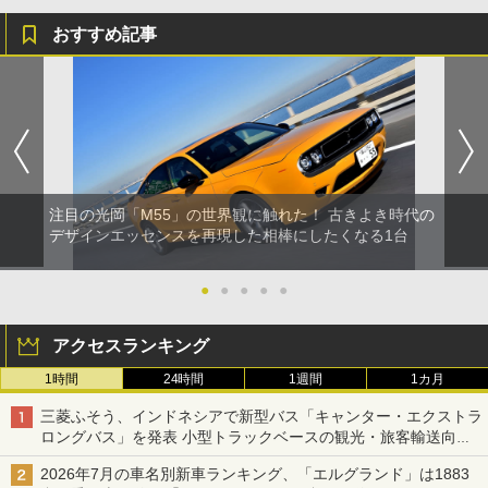
おすすめ記事
注目の光岡「M55」の世界観に触れた！ 古きよき時代の
デザインエッセンスを再現した相棒にしたくなる1台
●
●
●
●
●
アクセスランキング
1時間
24時間
1週間
1カ月
三菱ふそう、インドネシアで新型バス「キャンター・エクストラ
ロングバス」を発表 小型トラックベースの観光・旅客輸送向け
バス
2026年7月の車名別新車ランキング、「エルグランド」は1883