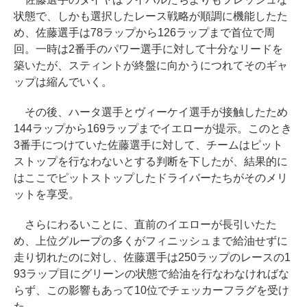
状態で、しかも選択したレース戦略が順調に機能したた
め、佐藤選手は78ラップから126ラップまで首位で周
回。一時は2番手のパワー選手に対して十分なリードを
築いたが、スティントが終盤に向かうにつれてそのギャ
ップは縮んでいく。
その後、ハータ選手とヴィーケイ選手が接触したため
144ラップから169ラップまでイエローが提示。このとき
3番手につけていた佐藤選手に対して、チームはピット
ストップを行なわないとする判断を下したが、結果的に
はここでピットストップしたドライバーたちがそのメリ
ットを享受。
さらにわるいことに、直前のイエローが長引いたた
め、上位グループの多くがフィニッシュまで給油せずに
走り切れたのに対し、佐藤選手は250ラップのレースの1
93ラップ目にグリーンの状態で給油を行なわなければな
らず、この影響もあって10位でチェッカーフラグを受け
た。