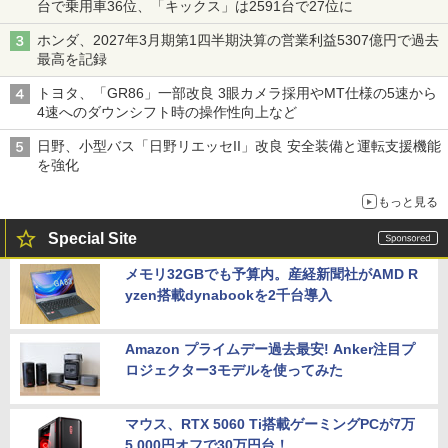
台で乗用車36位、「キックス」は2591台で27位に
ホンダ、2027年3月期第1四半期決算の営業利益5307億円で過去
最高を記録
トヨタ、「GR86」一部改良 3眼カメラ採用やMT仕様の5速から
4速へのダウンシフト時の操作性向上など
日野、小型バス「日野リエッセII」改良 安全装備と運転支援機能
を強化
もっと見る
Special Site
メモリ32GBでも予算内。産経新聞社がAMD R
yzen搭載dynabookを2千台導入
Amazon プライムデー過去最安! Anker注目プ
ロジェクター3モデルを使ってみた
マウス、RTX 5060 Ti搭載ゲーミングPCが7万
5,000円オフで30万円台！