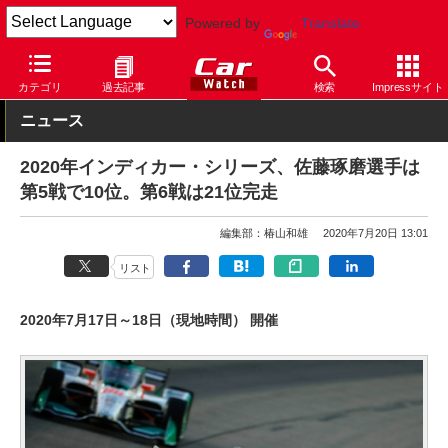
Powered by
Translate
Car Watch
モータースポーツ
カテゴリ
過去記事
検索
Impressサイト
ニュース
2020年インディカー・シリーズ、佐藤琢磨選手は
第5戦で10位。第6戦は21位完走
編集部：椿山和雄
2020年7月20日 13:01
リスト
2020年7月17日～18日（現地時間） 開催