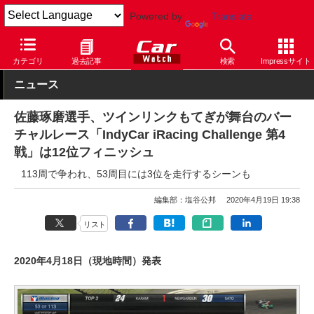
Powered by
Translate
Car Watch
モータースポーツ
その他
カテゴリ
過去記事
検索
Impressサイト
ニュース
佐藤琢磨選手、ツインリンクもてぎが舞台のバー
チャルレース「IndyCar iRacing Challenge 第4
戦」は12位フィニッシュ
113周で争われ、53周目には3位を走行するシーンも
編集部：塩谷公邦
2020年4月19日 19:38
リスト
2020年4月18日（現地時間）発表