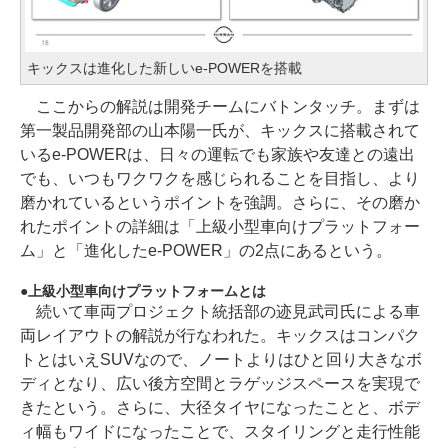
キックスは進化した新しいe-POWERを搭載
ここからの解説は開発チームにバトンタッチ。まずは
第一製品開発部の山本陽一氏が、キックスに搭載されて
いるe-POWERは、日々の運転でも家族や友達との遠出
でも、いつもワクワクを感じられることを目指し、より
磨かれているというポイントを強調。さらに、その磨か
れたポイントの詳細は「上級小型車向けプラットフォー
ム」と「進化したe-POWER」の2点にあるという。
上級小型車向けプラットフォームとは
続いて車両プロジェクト統括部の迹見武司氏による車
両レイアウトの解説が行なわれた。キックスはコンパク
トとはいえSUVなので、ノートよりはひと回り大きなボ
ディとなり、広い後方空間とラゲッジスペースを実現で
きたという。さらに、大径タイヤになったことと、ボデ
ィ幅もワイドになったことで、スタイリングと走行性能