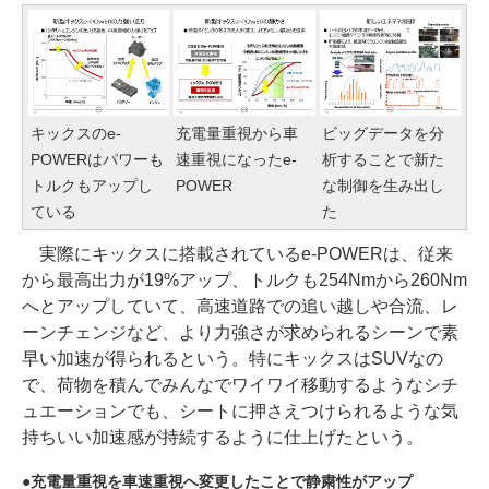
キックスのe-
充電量重視から車
ビッグデータを分
POWERはパワーも
速重視になったe-
析することで新た
トルクもアップし
POWER
な制御を生み出し
ている
た
実際にキックスに搭載されているe-POWERは、従来
から最高出力が19%アップ、トルクも254Nmから260Nm
へとアップしていて、高速道路での追い越しや合流、レ
ーンチェンジなど、より力強さが求められるシーンで素
早い加速が得られるという。特にキックスはSUVなの
で、荷物を積んでみんなでワイワイ移動するようなシチ
ュエーションでも、シートに押さえつけられるような気
持ちいい加速感が持続するように仕上げたという。
充電量重視を車速重視へ変更したことで静粛性がアップ