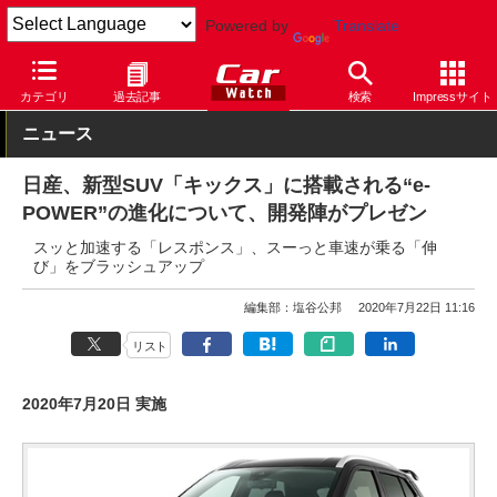
Powered by
Translate
Car Watch
自動車
日産
キックス
カテゴリ
過去記事
検索
Impressサイト
ニュース
日産、新型SUV「キックス」に搭載される“e-
POWER”の進化について、開発陣がプレゼン
スッと加速する「レスポンス」、スーっと車速が乗る「伸
び」をブラッシュアップ
編集部：塩谷公邦
2020年7月22日 11:16
リスト
2020年7月20日 実施