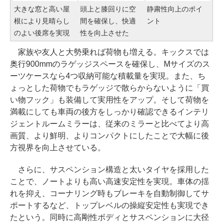
大きな窓と高い屋
頭上と膝回りに空
静粛性向上のポイ
根により見晴らし
間を確保し、快適
ント
のよい後席を実現
性を向上させた
家族や友人と大勢乗れば荷物も増える。キックスでは
奥行900mmのラゲッジスペースを確保し、Mサイズのス
ーツケースなら4つ収納可能な積載量を実現。また、ち
ょっとした荷物でもラゲッジで散らからないように「買
い物フック」も装備して実用性をアップ。そして荷物を
満載にしても車両の後方をしっかり確認できるインテリ
ジェントルームミラーは、従来のミラーと比べてより高
画質、より鮮明、よりコンパクトにしたことで大幅に後
方視界を向上させている。
さらに、サスペンション構造と太いタイヤを採用した
ことで、ノートよりも高い高速安定性を実現。車体の揺
れを抑え、コーナリング時もブレーキを自動制御してサ
ポートするなど、トップレベルの操縦安定性も実現でき
たという。同時に高剛性ボディとサスペンションに大径