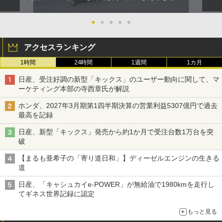
●
●
●
●
●
アクセスランキング
1時間
24時間
1週間
1カ月
日産、受注好調の新型「キックス」のユーザー動向に関して、マ
ーケティング本部の寺西章氏が解説
ホンダ、2027年3月期第1四半期決算の営業利益5307億円で過去
最高を記録
日産、新型「キックス」発売から約1か月で受注台数1万台を突
破
【まるも亜希子の「寄り道日和」】ディーゼルエンジンの生きる
道
日産、「キャシュカイe-POWER」が無給油で1980kmを走行し
てギネス世界記録に認定
もっと見る