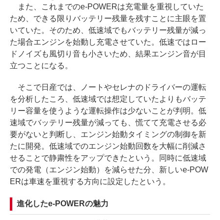
また、これまでのe-POWERは充電量を重視していた
ため、できる限りバッテリー残量を残すことに主眼を置
いていた。そのため、低速域でもバッテリー残量が減っ
た場合エンジンを始動し充電させていた。低速ではロー
ドノイズも風切り音も小さいため、結果エンジン音が目
立つことになる。
そこで日産では、ノートやセレナのドライバーの運転
を分析したころ、低速域では想定していたよりもバッテ
リー容量を使うような運転操作は少ないことが判明。低
速域でバッテリー残量が減っても、慌てて充電させる必
要がないと判断し、エンジン始動タイミングの制御を新
たに開発。低速域でのエンジン始動回数を大幅に削減さ
せることで静粛性をアップできたという。同時に低速域
での発電（エンジン始動）を減らせた分、新しいe-POW
ERは車速を重視する方向に設定したという。
進化したe-POWERの魅力