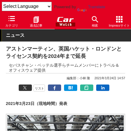
Powered by
Translate
Car Watch
自動車
アストンマーティン
その他
カテゴリ
過去記事
検索
Impressサイト
ニュース
アストンマーティン、英国ハケット・ロンドンと
ライセンス契約を2024年まで延長
セバスチャン・ベッテル選手らチームメンバーにトラベル＆
オフィスウェア提供
編集部：小林 隆
2021年3月24日 14:57
リスト
2021年3月23日（現地時間）発表