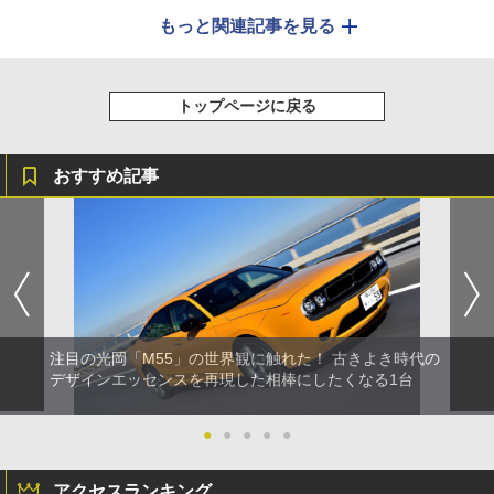
もっと関連記事を見る
トップページに戻る
おすすめ記事
注目の光岡「M55」の世界観に触れた！ 古きよき時代の
デザインエッセンスを再現した相棒にしたくなる1台
●
●
●
●
●
アクセスランキング