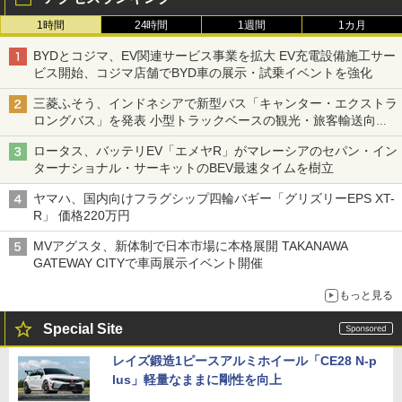
1時間
24時間
1週間
1カ月
BYDとコジマ、EV関連サービス事業を拡大 EV充電設備施工サー
ビス開始、コジマ店舗でBYD車の展示・試乗イベントを強化
三菱ふそう、インドネシアで新型バス「キャンター・エクストラ
ロングバス」を発表 小型トラックベースの観光・旅客輸送向け
バス
ロータス、バッテリEV「エメヤR」がマレーシアのセパン・イン
ターナショナル・サーキットのBEV最速タイムを樹立
ヤマハ、国内向けフラグシップ四輪バギー「グリズリーEPS XT-
R」 価格220万円
MVアグスタ、新体制で日本市場に本格展開 TAKANAWA
GATEWAY CITYで車両展示イベント開催
もっと見る
Special Site
レイズ鍛造1ピースアルミホイール「CE28 N-p
lus」軽量なままに剛性を向上