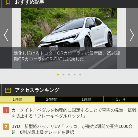
おすすめ記事
進化し続けるトヨタ「GRカローラ」の最新版、25式後
期GRカローラのGR-DATに試乗した
●
●
●
●
●
アクセスランキング
1時間
24時間
1週間
1カ月
カーメイト、ペダルを物理的に固定することで車両の発進・盗難
を防止する「ブレーキペダルロック1」
BYD、新型軽バッテリEV「ラッコ」が発売2週間で受注1000台
超 8割が最上級グレードを選択