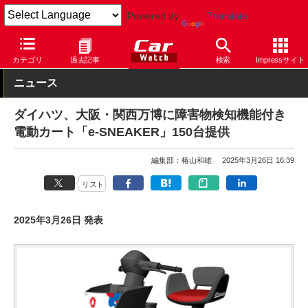
Powered by
Translate
Car Watch
自動車
ダイハツ
カテゴリ
過去記事
検索
Impressサイト
ニュース
ダイハツ、大阪・関西万博に障害物検知機能付き
電動カート「e-SNEAKER」150台提供
編集部：椿山和雄
2025年3月26日 16:39
リスト
2025年3月26日 発表