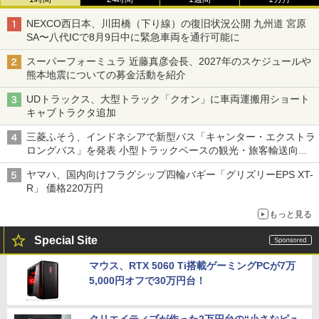
NEXCO西日本、川田橋（下り線）の復旧状況公開 九州道 宮原
SA〜八代ICで8月9日中に緊急車両を通行可能に
スーパーフォーミュラ 近藤真彦会長、2027年のスケジュールや
熊本地震についての募金活動を紹介
UDトラックス、大型トラック「クオン」に車両運搬用ショート
キャブトラクタ追加
三菱ふそう、インドネシアで新型バス「キャンター・エクストラ
ロングバス」を発表 小型トラックベースの観光・旅客輸送向け
バス
ヤマハ、国内向けフラグシップ四輪バギー「グリズリーEPS XT-
R」 価格220万円
もっと見る
Special Site
マウス、RTX 5060 Ti搭載ゲーミングPCが7万
5,000円オフで30万円台！