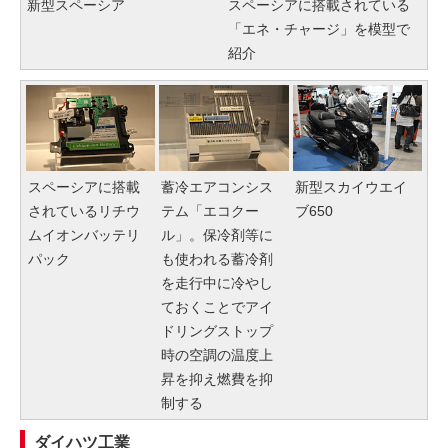
新型スペーシア
スペーシアに搭載されている
「エネ・チャージ」を模型で
紹介
スペーシアに搭載
蓄冷エアコンシス
新型スカイウエイ
されているリチウ
テム「エコクー
ブ650
ムイオンバッテリ
ル」。保冷剤等に
パック
も使われる蓄冷剤
を走行中に冷やし
ておくことでアイ
ドリングストップ
時の空調の温度上
昇を抑え燃費を抑
制する
ダイハツ工業