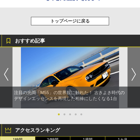
トップページに戻る
おすすめ記事
注目の光岡「M55」の世界観に触れた！ 古きよき時代の
デザインエッセンスを再現した相棒にしたくなる1台
●
●
●
●
●
アクセスランキング
1時間
24時間
1週間
1カ月