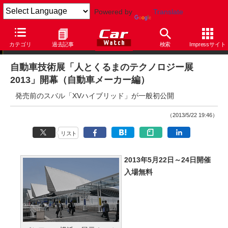
Powered by
Translate
ニュース
カテゴリ
過去記事
検索
Impressサイト
自動車技術展「人とくるまのテクノロジー展
2013」開幕（自動車メーカー編）
発売前のスバル「XVハイブリッド」が一般初公開
（2013/5/22 19:46）
リスト
2013年5月22日～24日開催
入場無料