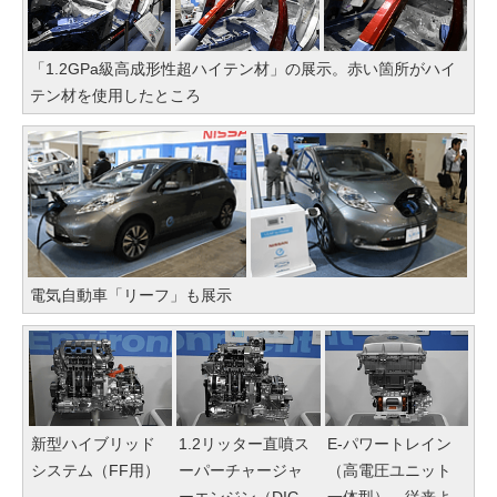
「1.2GPa級高成形性超ハイテン材」の展示。赤い箇所がハイ
テン材を使用したところ
電気自動車「リーフ」も展示
新型ハイブリッド
1.2リッター直噴ス
E-パワートレイン
システム（FF用）
ーパーチャージャ
（高電圧ユニット
ーエンジン（DIG-
一体型）。従来よ