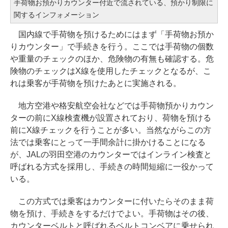
手荷物お預かりカウンター付近で流されている、預かり制限に
関するインフォメーション
国内線で手荷物を預けるためにはまず「手荷物お預か
りカウンター」で手続きを行う。ここでは手荷物の個数
や重量のチェックのほか、危険物の有無も確認する。危
険物のチェックはX線を使用したチェックとなるが、こ
れは乗客が手荷物を預けたあとに実施される。
地方空港や格安航空会社などでは手荷物預かりカウン
ターの前にX線検査機が設置されており、荷物を預ける
前にX線チェックを行うことが多い。当然ながらこの方
法では乗客にとって一手間余計に掛かけることになる
が、JALの羽田空港のカウンターではインライン検査と
呼ばれる方式を採用し、手続きの時間短縮に一役かって
いる。
この方式では乗客はカウンターに付いたらそのまま荷
物を預け、手続きをするだけでよい。手荷物はその後、
カウンターベルトと呼ばれるベルトコンベアに乗せられ