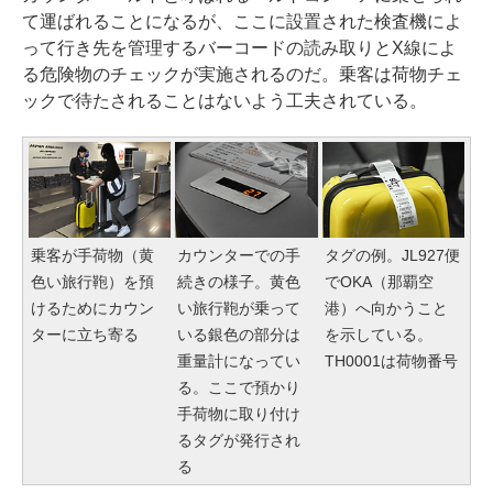
て運ばれることになるが、ここに設置された検査機によ
って行き先を管理するバーコードの読み取りとX線によ
る危険物のチェックが実施されるのだ。乗客は荷物チェ
ックで待たされることはないよう工夫されている。
乗客が手荷物（黄
カウンターでの手
タグの例。JL927便
色い旅行鞄）を預
続きの様子。黄色
でOKA（那覇空
けるためにカウン
い旅行鞄が乗って
港）へ向かうこと
ターに立ち寄る
いる銀色の部分は
を示している。
重量計になってい
TH0001は荷物番号
る。ここで預かり
手荷物に取り付け
るタグが発行され
る