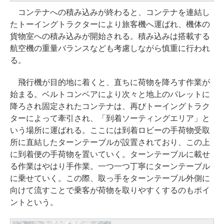
コンテナへの積み込みが終わると、コンテナを連結し
たトーイングトラクターにより旅客機へ運ばれ、機体の
貨物室への積み込みが開始される。積み込みは搭載する
航空機の重量バランスなども考慮しながら慎重に行われ
る。
飛行機が目的地に着くと、直ちに荷物を降ろす作業が
始まる。ベルトコンベアにより次々と地上のパレットに
降ろされ固定されたコンテナは、再びトーイングトラク
ターによって牽引され、「到着ソーティングエリア」と
いう場所に運ばれる。ここには到着ロビーの手荷物受取
所に直結したターンテーブルが設置されており、この上
に到着便の手荷物を置いていく。ターンテーブルに載せ
る作業はやはり手作業。一つ一つ丁寧にターンテーブル
に乗せていく。この際、取っ手をターンテーブル外側に
向けて流すことで乗客が荷物を取りやすくするのもポイ
ントという。