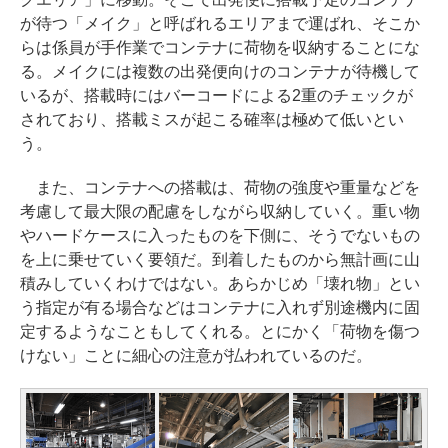
が待つ「メイク」と呼ばれるエリアまで運ばれ、そこか
らは係員が手作業でコンテナに荷物を収納することにな
る。メイクには複数の出発便向けのコンテナが待機して
いるが、搭載時にはバーコードによる2重のチェックが
されており、搭載ミスが起こる確率は極めて低いとい
う。
また、コンテナへの搭載は、荷物の強度や重量などを
考慮して最大限の配慮をしながら収納していく。重い物
やハードケースに入ったものを下側に、そうでないもの
を上に乗せていく要領だ。到着したものから無計画に山
積みしていくわけではない。あらかじめ「壊れ物」とい
う指定が有る場合などはコンテナに入れず別途機内に固
定するようなこともしてくれる。とにかく「荷物を傷つ
けない」ことに細心の注意が払われているのだ。