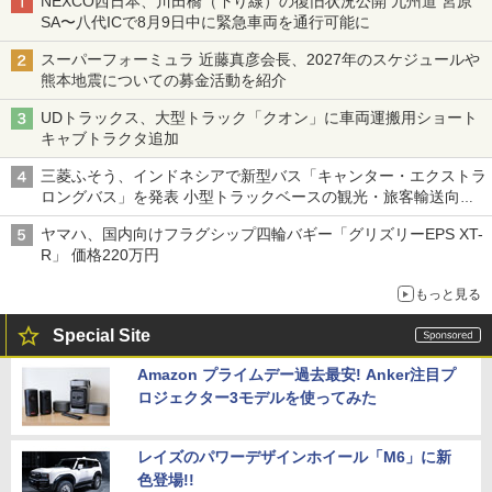
NEXCO西日本、川田橋（下り線）の復旧状況公開 九州道 宮原
SA〜八代ICで8月9日中に緊急車両を通行可能に
スーパーフォーミュラ 近藤真彦会長、2027年のスケジュールや
熊本地震についての募金活動を紹介
UDトラックス、大型トラック「クオン」に車両運搬用ショート
キャブトラクタ追加
三菱ふそう、インドネシアで新型バス「キャンター・エクストラ
ロングバス」を発表 小型トラックベースの観光・旅客輸送向け
バス
ヤマハ、国内向けフラグシップ四輪バギー「グリズリーEPS XT-
R」 価格220万円
もっと見る
Special Site
Amazon プライムデー過去最安! Anker注目プ
ロジェクター3モデルを使ってみた
レイズのパワーデザインホイール「M6」に新
色登場!!