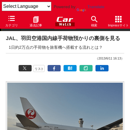
Powered by
Translate
ニュース
カテゴリ
過去記事
検索
Impressサイト
JAL、羽田空港国内線手荷物預かりの裏側を見る
1日約2万点の手荷物を旅客機へ搭載する流れとは？
（2013/6/11 16:13）
リスト