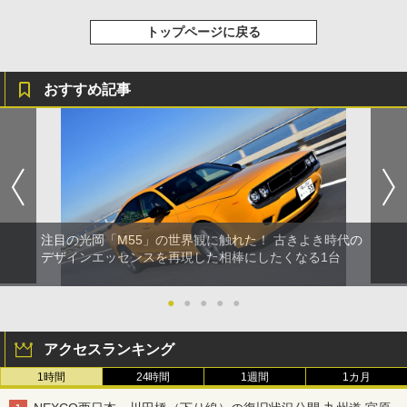
トップページに戻る
おすすめ記事
注目の光岡「M55」の世界観に触れた！ 古きよき時代の
デザインエッセンスを再現した相棒にしたくなる1台
●
●
●
●
●
アクセスランキング
1時間
24時間
1週間
1カ月