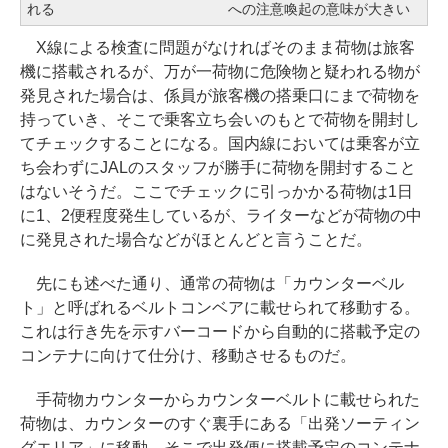
れる
への注意喚起の意味が大きい
X線による検査に問題がなければそのまま荷物は旅客
機に搭載されるが、万が一荷物に危険物と疑われる物が
発見された場合は、係員が旅客機の搭乗口にまで荷物を
持っていき、そこで乗客立ち会いのもとで荷物を開封し
てチェックすることになる。国内線においては乗客が立
ち会わずにJALのスタッフが勝手に荷物を開封すること
はないそうだ。ここでチェックに引っかかる荷物は1日
に1、2便程度発生しているが、ライターなどが荷物の中
に発見された場合などがほとんどと言うことだ。
先にも述べた通り、通常の荷物は「カウンターベル
ト」と呼ばれるベルトコンベアに載せられて移動する。
これは行き先を示すバーコードから自動的に搭載予定の
コンテナに向けて仕分け、移動させるものだ。
手荷物カウンターからカウンターベルトに載せられた
荷物は、カウンターのすぐ裏手にある「出発ソーティン
グエリア」に移動。そこで出発便に搭載予定のコンテナ