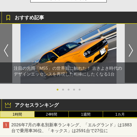
おすすめ記事
注目の光岡「M55」の世界観に触れた！ 古きよき時代の
デザインエッセンスを再現した相棒にしたくなる1台
●
●
●
●
●
アクセスランキング
1時間
24時間
1週間
1カ月
2026年7月の車名別新車ランキング、「エルグランド」は1883
台で乗用車36位、「キックス」は2591台で27位に