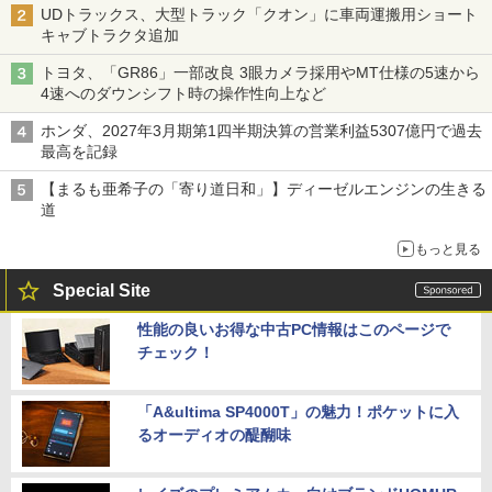
UDトラックス、大型トラック「クオン」に車両運搬用ショート
キャブトラクタ追加
トヨタ、「GR86」一部改良 3眼カメラ採用やMT仕様の5速から
4速へのダウンシフト時の操作性向上など
ホンダ、2027年3月期第1四半期決算の営業利益5307億円で過去
最高を記録
【まるも亜希子の「寄り道日和」】ディーゼルエンジンの生きる
道
もっと見る
Special Site
性能の良いお得な中古PC情報はこのページで
チェック！
「A&ultima SP4000T」の魅力！ポケットに入
るオーディオの醍醐味