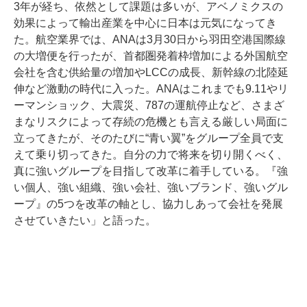
3年が経ち、依然として課題は多いが、アベノミクスの
効果によって輸出産業を中心に日本は元気になってき
た。航空業界では、ANAは3月30日から羽田空港国際線
の大増便を行ったが、首都圏発着枠増加による外国航空
会社を含む供給量の増加やLCCの成長、新幹線の北陸延
伸など激動の時代に入った。ANAはこれまでも9.11やリ
ーマンショック、大震災、787の運航停止など、さまざ
まなリスクによって存続の危機とも言える厳しい局面に
立ってきたが、そのたびに“青い翼”をグループ全員で支
えて乗り切ってきた。自分の力で将来を切り開くべく、
真に強いグループを目指して改革に着手している。『強
い個人、強い組織、強い会社、強いブランド、強いグル
ープ』の5つを改革の軸とし、協力しあって会社を発展
させていきたい」と語った。