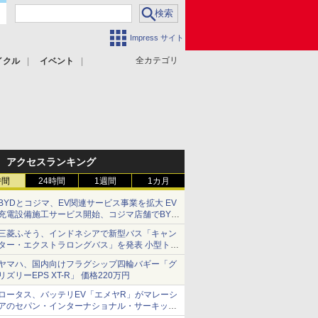
Impress サイト
全カテゴリ
イクル
イベント
アクセスランキング
時間
24時間
1週間
1カ月
BYDとコジマ、EV関連サービス事業を拡大 EV
充電設備施工サービス開始、コジマ店舗でBYD
車の展示・試乗イベントを強化
三菱ふそう、インドネシアで新型バス「キャン
ター・エクストラロングバス」を発表 小型トラ
ックベースの観光・旅客輸送向けバス
ヤマハ、国内向けフラグシップ四輪バギー「グ
リズリーEPS XT-R」 価格220万円
ロータス、バッテリEV「エメヤR」がマレーシ
アのセパン・インターナショナル・サーキット
のBEV最速タイムを樹立