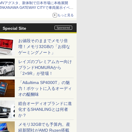
MVアグスタ、新体制で日本市場に本格展開
TAKANAWA GATEWAY CITYで車両展示イベン
ト開催
もっと見る
Special Site
お値段そのままでメモリ倍
増！メモリ32GBの「お得な
ゲーミングノート」
レイズのプレミアムカー向け
ブランドHOMURAから
「2×9R」が登場！
「A&ultima SP4000T」の魅
力！ポケットに入るオーディ
オの醍醐味
総合オーディオブランドに進
化するSHANLINGとは何者
か？
メモリ32GBでも予算内。産
経新聞社がAMD Ryzen搭載