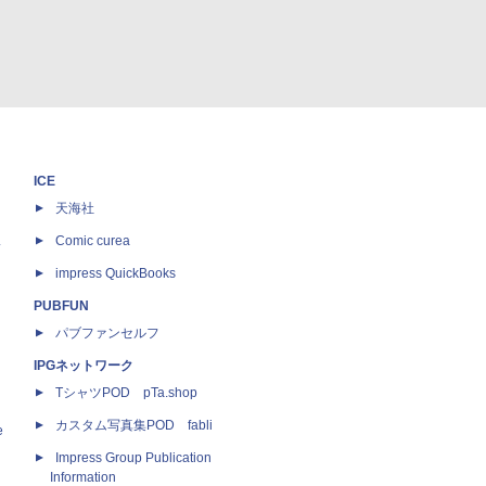
ICE
天海社
ス
Comic curea
impress QuickBooks
PUBFUN
パブファンセルフ
IPGネットワーク
TシャツPOD pTa.shop
カスタム写真集POD fabli
e
Impress Group Publication
Information