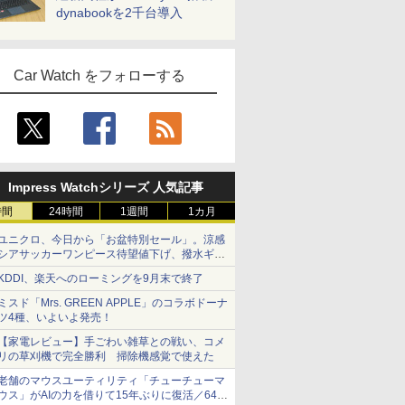
dynabookを2千台導入
Car Watch をフォローする
Impress Watchシリーズ 人気記事
時間
24時間
1週間
1カ月
ユニクロ、今日から「お盆特別セール」。涼感
シアサッカーワンピース待望値下げ、撥水ギア
ショーツは1990円に
KDDI、楽天へのローミングを9月末で終了
ミスド「Mrs. GREEN APPLE」のコラボドーナ
ツ4種、いよいよ発売！
【家電レビュー】手ごわい雑草との戦い、コメ
リの草刈機で完全勝利 掃除機感覚で使えた
老舗のマウスユーティリティ「チューチューマ
ウス」がAIの力を借りて15年ぶりに復活／64bit