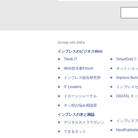
Group site links
インプレスのビジネスWeb
Think IT
SmartGri
Web担当者Forum
ネットショ
インプレス総合研究所
Impress Busi
IT Leaders
インプレス
ドローンジャーナル
DIGITAL
ネッ担お悩み相談室
インプレスの本と雑誌
インプレス
デジタルカメラマガジン
NextPublish
できるネット