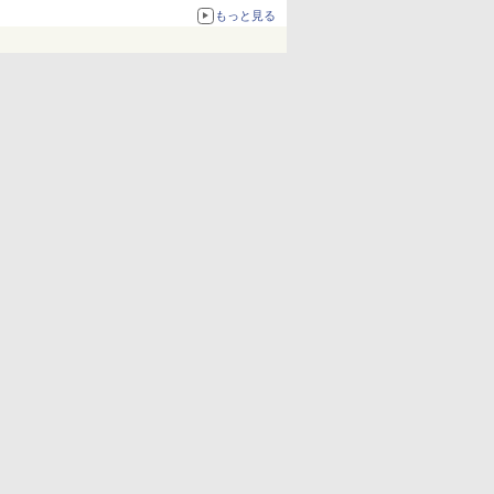
化、Windows 10/11、「Chrome」も走り回
もっと見る
る。復活記念で2026年末まで500円