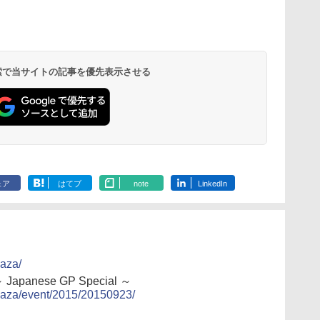
 検索で当サイトの記事を優先表示させる
ェア
はてブ
note
LinkedIn
laza/
～ Japanese GP Special ～
laza/event/2015/20150923/