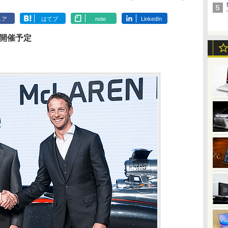
ェア
はてブ
note
LinkedIn
0分開催予定