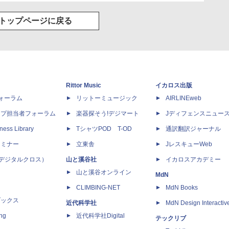
トップページに戻る
Rittor Music
イカロス出版
dフォーラム
リットーミュージック
AIRLINEweb
ップ担当者フォーラム
楽器探そう!デジマート
Jディフェンスニュー
ness Library
TシャツPOD T-OD
通訳翻訳ジャーナル
セミナー
立東舎
JレスキューWeb
 X（デジタルクロス）
山と溪谷社
イカロスアカデミー
山と溪谷オンライン
MdN
CLIMBING-NET
MdN Books
ブックス
近代科学社
MdN Design Interactiv
ing
近代科学社Digital
テックリブ