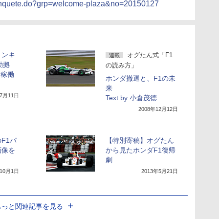
r/enquete.do?grp=welcome-plaza&no=20150127
トンキ
オグたん式「F1
連載
動拠
の読み方」
に稼働
ホンダ撤退と、F1の未
来
年7月11日
Text by 小倉茂徳
2008年12月12日
F1パ
【特別寄稿】オグたん
画像を
から見たホンダF1復帰
劇
年10月1日
2013年5月21日
もっと関連記事を見る