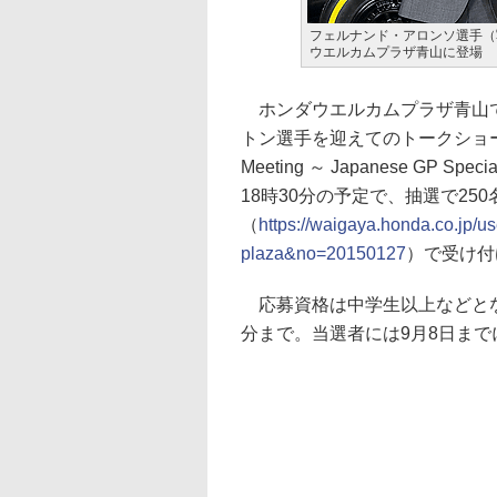
フェルナンド・アロンソ選手（
ウエルカムプラザ青山に登場
ホンダウエルカムプラザ青山で
トン選手を迎えてのトークショーなどを
Meeting ～ Japanese GP
18時30分の予定で、抽選で2
（
https://waigaya.honda.co.jp/
plaza&no=20150127
）で受け付
応募資格は中学生以上などとなっ
分まで。当選者には9月8日ま