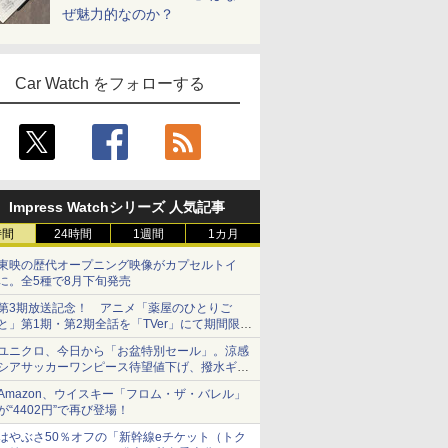
ぜ魅力的なのか？
Car Watch をフォローする
Impress Watchシリーズ 人気記事
時間
24時間
1週間
1カ月
東映の歴代オープニング映像がカプセルトイ
に。全5種で8月下旬発売
第3期放送記念！ アニメ「薬屋のひとりご
と」第1期・第2期全話を「TVer」にて期間限定
で順次無料配信開始
ユニクロ、今日から「お盆特別セール」。涼感
シアサッカーワンピース待望値下げ、撥水ギア
ショーツは1990円に
Amazon、ウイスキー「フロム・ザ・バレル」
が“4402円”で再び登場！
はやぶさ50％オフの「新幹線eチケット（トク