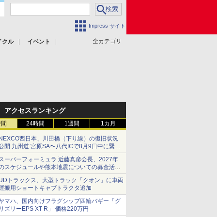
Impress サイト
全カテゴリ
イクル
イベント
アクセスランキング
時間
24時間
1週間
1カ月
NEXCO西日本、川田橋（下り線）の復旧状況
公開 九州道 宮原SA〜八代ICで8月9日中に緊急
車両を通行可能に
スーパーフォーミュラ 近藤真彦会長、2027年
のスケジュールや熊本地震についての募金活動
を紹介
UDトラックス、大型トラック「クオン」に車両
運搬用ショートキャブトラクタ追加
ヤマハ、国内向けフラグシップ四輪バギー「グ
リズリーEPS XT-R」 価格220万円