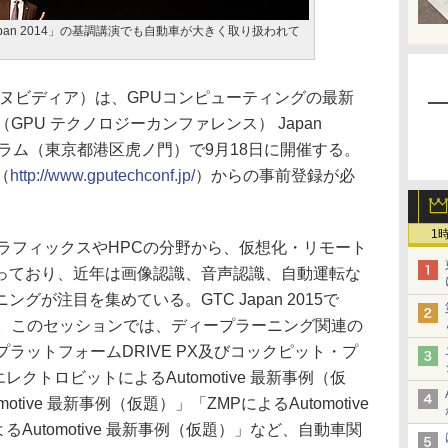
Japan 2014」の基調講演でも自動車が大きく取り扱われて
エヌビディア）は、GPUコンピューティングの最新
GPU テクノロジーカンファレンス） Japan
ーラム（東京都港区虎ノ門）で9月18日に開催する。
（
http://www.gputechconf.jp/
）からの事前登録が必
1
ラフィックスやHPCの分野から、仮想化・リモート
っており、近年は画像認識、音声認識、自動運転な
が注目を集めている。GTC Japan 2015で
意。このセッションでは、ディープラーニング関連の
プラットフォームDRIVE PX及びコックピット・プ
レクトロビットによるAutomotive 最新事例（仮
motive 最新事例（仮題）」「ZMPによるAutomotive
よるAutomotive 最新事例（仮題）」など、自動車関