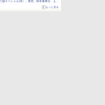
だ値スペシャル28）」発売。秋冬乗車分、えき
ねっと限定
もっと見る