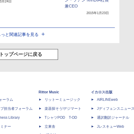
ン・フアン NVIDIA社長
年3月24日
兼CEO
2015年1月23日
もっと関連記事を見る
トップページに戻る
Rittor Music
イカロス出版
dフォーラム
リットーミュージック
AIRLINEweb
ップ担当者フォーラム
楽器探そう!デジマート
Jディフェンスニュー
ness Library
TシャツPOD T-OD
通訳翻訳ジャーナル
セミナー
立東舎
JレスキューWeb