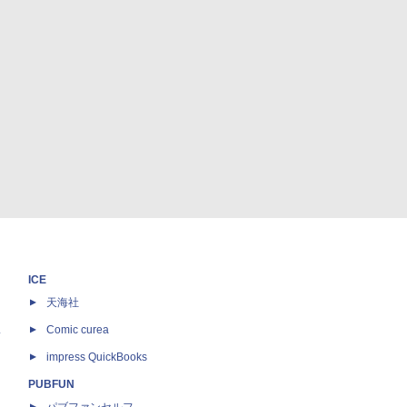
ICE
天海社
ス
Comic curea
impress QuickBooks
PUBFUN