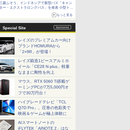
三菱ふそう、インドネシアで新型バス「キャン
ター・エクストラロングバス」を発表 小型トラ
ックベースの観光・旅客輸送向けバス
もっと見る
Special Site
レイズのプレミアムカー向け
ブランドHOMURAから
「2×9R」が登場！
レイズ鍛造1ピースアルミホ
イール「CE28 N-plus」軽量
なままに剛性を向上
マウス、RTX 5060 Ti搭載ゲ
ーミングPCが7万5,000円オ
フで30万円台！
ハイグレードテレビ「TCL
Q7D Pro」。圧巻の色彩美で
映画＆ゲームが極上体験に
AIスマートノートの
iFLYTEK「AINOTE 2」はな