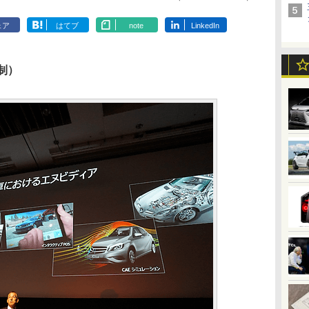
ェア
はてブ
note
LinkedIn
制）