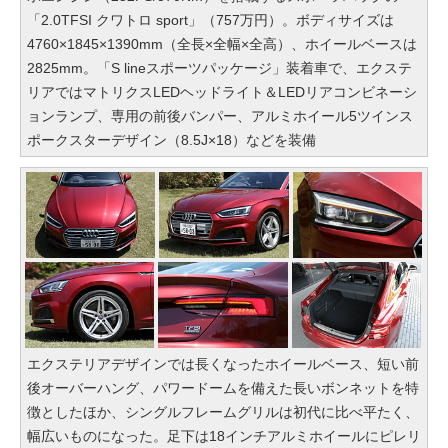
「2.0TFSI クワトロ sport」（757万円）。ボディサイズは
4760×1845×1390mm（全長×全幅×全高）、ホイールベースは
2825mm。「S lineスポーツパッケージ」装着車で、エクステ
リアではマトリクスLEDヘッドライト＆LEDリアコンビネーシ
ョンランプ、専用の前後バンパー、アルミホイール5ツインス
ポークスターデザイン（8.5J×18）などを装備
エクステリアデザインでは長くなったホイールベース、短い前
後オーバーハング、パワードームを備えた長いボンネットを特
徴としたほか、シングルフレームグリルは初代に比べ平たく、
幅広いものになった。足下は18インチアルミホイールにピレリ