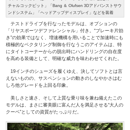
チャルコックピット」「Bang ＆ Olufsen 3Dアドバンストサウ
ンドシステム」「ヘッドアップディスプレイ」などを装着
テストドライブを行なったモデルは、オプションの
「リヤスポーツデファレンシャル」付き。“ブレーキ片効
き”の効果ではなく、増速機構を用いることで加速時にも
積極的なベクタリング制御を行なうこのアイテムは、特
にタイトコーナーからの脱出時にハンドリングの自在度
を高める装備として、明確な威力を味わわせてくれた。
19インチのシューズを履くゆえ、決してソフトとは言
えないものの、サスペンションの動きのしなやかさはむ
しろ他グレードを上回る印象。
美しさと速さ、そして上質な乗り味を兼ね備えたこの
モデルは、まさに審美眼に富んだ人を満足させる“大人の
クーペ”としての資質がたっぷりだ。