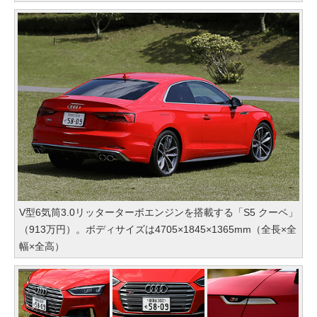
V型6気筒3.0リッターターボエンジンを搭載する「S5 クーペ」
（913万円）。ボディサイズは4705×1845×1365mm（全長×全
幅×全高）