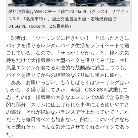
燃料消費率はWMTCモード値で23.4km/L（クラス3、サブクラ
ス3-2、1名乗車時）、国土交通省届出値：定地燃費値で
34.5km/L（60km/h、2名乗車時）
記者は、「ツーリングに行きたい！」と思ったときに
バイクを借りるレンタルバイク生活をプライベートで過
ごしている。なので、「せっかくだから」と、憧れの気
持ちだけで大排気量の大型バイクを借りてみては、大排
気量エンジンが奏でる刺激的な鼓動感に満足しつつも、
バイクを降りてからの絶望的な取り回し重さに疲れ、
「ああ、お腹いっぱい、もうしばらくはツーリングはい
いかな」を繰り返してきた。今回、GSX-8Sを試乗して
思ったのは、排気量の大きなエンジンで体験できる刺激
的な部分、スリムに仕上げられた車体による使いやすさ
の部分、それが絶妙なバランスで仕上がっていて「これ
だったら毎日食べても飽きない」的な、このバイクなら
毎日乗れそう、そんな気分にさせてくれるバイクであっ
た。