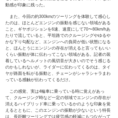
動感が印象に残った。
また、今回の約300kmのツーリングを体験して感心し
たのは、ほとんどエンジンの振動を感じない領域がある
こと。ギヤポジションを6速、速度にして70〜80km/hあ
たりで流していると、平坦路でのクルージングやゆるや
かな下り勾配など、エンジンへの負荷が低い状態になる
と、ほんとうにエンジンの存在が消えると言ってもいい
くらい振動が体に伝わってこない領域がある。記者の装
着しているヘルメットの風切音が大きいのでそう感じる
のかもしれないが、ライダーに伝わってくるのは、タイ
ヤが路面を転がる振動と、チェーンがシャラシャラまわ
っている感触が伝わってくるだけ。
この感覚、実は4輪車に乗っている時に覚えがあっ
て、クルージング時など一定の領域でエンジンの存在が
消えるハイブリッド車に乗っているかのような印象を覚
えるとともに、このエンジンの振動が少ないという特長
は、長距離ツーリングでは疲労感の軽減にもつながって