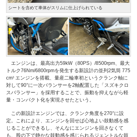
シートを含めて車体がスリムに仕上げられている
エンジンは、最高出力59kW（80PS）/8500rpm、最大
トルク76Nm/6800rpmを発生する新設計の並列2気筒 775
cm
エンジンを搭載、量産二輪車初というクランク軸に
3
対して90°に一次バランサーを2軸配置した「スズキクロ
スバランサー」を採用することで、振動を抑えながら軽
量・コンパクト化を実現させたという。
この新設計エンジンでは、クランク角度を270°に設
定。これにより、エンジンを回せば心地よい鼓動感を感
じることができるし、そんなにエンジンを回さなくて
も、股の下で静かな鼓動感を感じられるジェントルな鼓