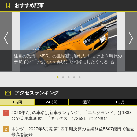
おすすめ記事
注目の光岡「M55」の世界観に触れた！ 古きよき時代の
デザインエッセンスを再現した相棒にしたくなる1台
●
●
●
●
●
アクセスランキング
1時間
24時間
1週間
1カ月
2026年7月の車名別新車ランキング、「エルグランド」は1883
台で乗用車36位、「キックス」は2591台で27位に
ホンダ、2027年3月期第1四半期決算の営業利益5307億円で過去
最高を記録