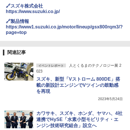
🔗スズキ株式会社
https://www.suzuki.co.jp/
🔗製品情報
https://www1.suzuki.co.jp/motor/lineup/gsx800rqm3/?
page=top
関連記事
人とくるまのテクノロジー展 2
イベントレポート
023
スズキ、新型「Vストローム 800DE」搭
載の新設計エンジンでVツインの鼓動感
を再現
2023年5月24日
カワサキ、スズキ、ホンダ、ヤマハ、4社
連携でHySE「水素小型モビリティ・エ
ンジン技術研究組合」設立へ