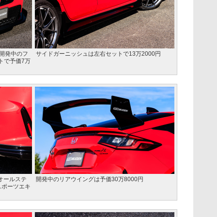
。開発中のフ
サイドガーニッシュは左右セットで13万2000円
トで予価7万
オールステ
開発中のリアウイングは予価30万8000円
スポーツエキ