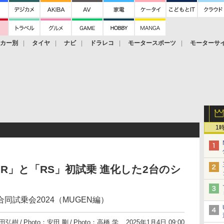
ーカー別
タイヤ
ナビ
ドラレコ
モータースポーツ
モーターサ
1
 R」と「RS」初試乗 進化した2台のシ
同試乗会2024（MUGEN編）
田弘樹
Photo：安田 剛
Photo：高橋 学
2025年1月4日 09:00