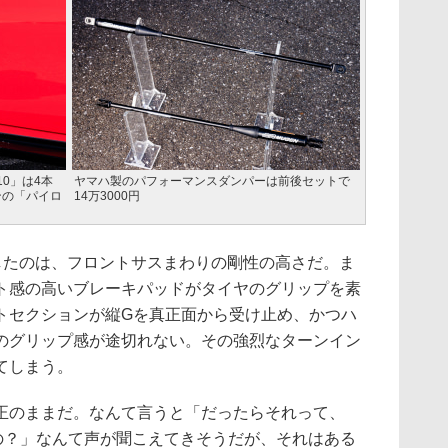
10」は4本
ヤマハ製のパフォーマンスダンパーは前後セットで
ンの「パイロ
14万3000円
ず感激したのは、フロントサスまわりの剛性の高さだ。ま
ト感の高いブレーキパッドがタイヤのグリップを素
トセクションが縦Gを真正面から受け止め、かつハ
のグリップ感が途切れない。その強烈なターンイン
てしまう。
のままだ。なんて言うと「だったらそれって、
いの？」なんて声が聞こえてきそうだが、それはある