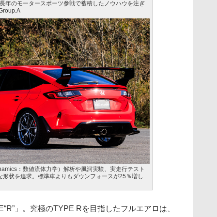
長年のモータースポーツ参戦で蓄積したノウハウを注ぎ
oup.A
luid Dynamics：数値流体力学）解析や風洞実験、実走行テスト
な形状を追求。標準車よりもダウンフォースが25％増し
“R”」。究極のTYPE Rを目指したフルエアロは、