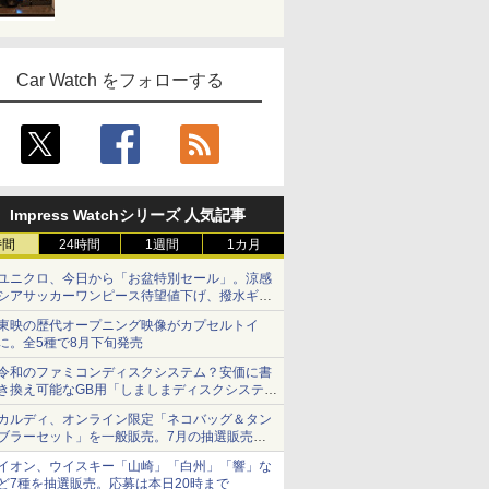
Car Watch をフォローする
Impress Watchシリーズ 人気記事
時間
24時間
1週間
1カ月
ユニクロ、今日から「お盆特別セール」。涼感
シアサッカーワンピース待望値下げ、撥水ギア
ショーツは1990円に
東映の歴代オープニング映像がカプセルトイ
に。全5種で8月下旬発売
令和のファミコンディスクシステム？安価に書
き換え可能なGB用「しましまディスクシステ
ム」
カルディ、オンライン限定「ネコバッグ＆タン
ブラーセット」を一般販売。7月の抽選販売の
当選無効分
イオン、ウイスキー「山崎」「白州」「響」な
ど7種を抽選販売。応募は本日20時まで