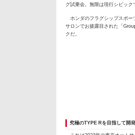
グ試乗会。無限は現行シビック
ホンダのフラグシップスポーツと
サロンでお披露目された「Gro
クだ。
究極のTYPE Rを目指して開