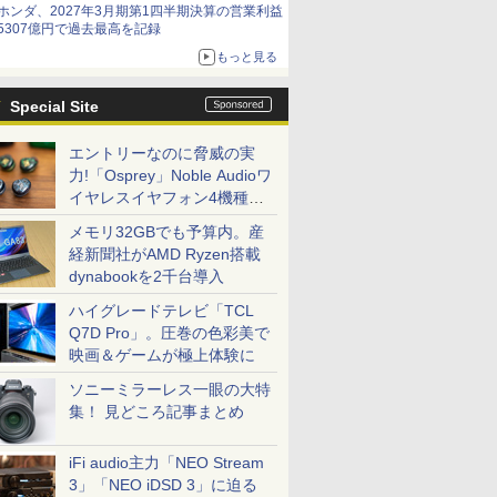
ホンダ、2027年3月期第1四半期決算の営業利益
5307億円で過去最高を記録
もっと見る
Special Site
エントリーなのに脅威の実
力!「Osprey」Noble Audioワ
イヤレスイヤフォン4機種を
一気に聴く
メモリ32GBでも予算内。産
経新聞社がAMD Ryzen搭載
dynabookを2千台導入
ハイグレードテレビ「TCL
Q7D Pro」。圧巻の色彩美で
映画＆ゲームが極上体験に
ソニーミラーレス一眼の大特
集！ 見どころ記事まとめ
iFi audio主力「NEO Stream
3」「NEO iDSD 3」に迫る