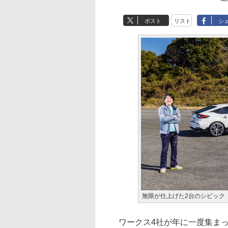
ポスト
リスト
シ
無限が仕上げた2台のシビック「
ワークス4社が年に一度集まっ