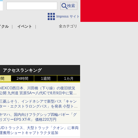
Impress サイト
全カテゴリ
イクル
イベント
アクセスランキング
時間
24時間
1週間
1カ月
NEXCO西日本、川田橋（下り線）の復旧状況
公開 九州道 宮原SA〜八代ICで8月9日中に緊急
車両を通行可能に
三菱ふそう、インドネシアで新型バス「キャン
ター・エクストラロングバス」を発表 小型トラ
ックベースの観光・旅客輸送向けバス
ヤマハ、国内向けフラグシップ四輪バギー「グ
リズリーEPS XT-R」 価格220万円
UDトラックス、大型トラック「クオン」に車両
運搬用ショートキャブトラクタ追加