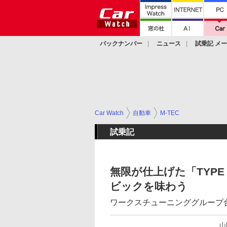
バックナンバー
ニュース
試乗記 メ
カスタム
Car Watch
自動車
M-TEC
試乗記
無限が仕上げた「TYPE
ビックを味わう
ワークスチューニンググループ合
山