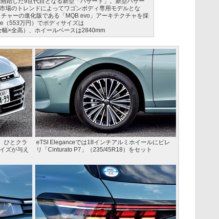
を開始した9世代目となる新型「パサート」。新型パサー
市場のトレンドによってワゴンボディ専用モデルとな
チャーの進化版である「MQB evo」アーキテクチャを採
ance（553万円）でボディサイズは
長×全幅×全高）、ホイールベースは2840mm
、ひとクラ
eTSI Eleganceでは18インチアルミホイールにピレ
サイズが与え
リ「Cinturato P7」（235/45R18）をセット