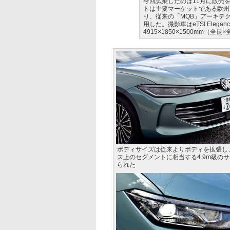
今回試乗したのは11月に販売
トは主要マーケットである欧州
り、従来の「MQB」アーキテク
用した。撮影車はeTSI Eleg
4915×1850×1500mm（全
ボディサイズは従来よりボディを拡張し
ス上のセグメントに相当する4.9m級の
られた