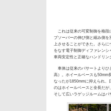
これは従来の可変制御を格段に
ブソーバーの伸び側と縮み側を
上させることができた。さらに
をなす電子制御ディファレンシ
車両安定性と正確なハンドリン
車体は従来のパサートよりひと回り
高）。ホイールベースも50mm長
なったが1850mmに抑えられ
のはホイールベースと全長だが
そして広いラゲッジルームはパ