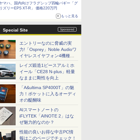
ヤマハ、国内向けフラグシップ四輪バギー「グ
リズリーEPS XT-R」 価格220万円
もっと見る
Special Site
エントリーなのに脅威の実
力!「Osprey」Noble Audioワ
イヤレスイヤフォン4機種を
一気に聴く
レイズ鍛造1ピースアルミホ
イール「CE28 N-plus」軽量
なままに剛性を向上
「A&ultima SP4000T」の魅
力！ポケットに入るオーディ
オの醍醐味
AIスマートノートの
iFLYTEK「AINOTE 2」はな
ぜ魅力的なのか？
性能の良いお得な中古PC情
報はこのページでチェック！