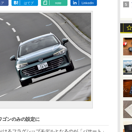
ェア
はてブ
note
LinkedIn
ワゴンのみの設定に
けるフラグシップモデルとなるのが「パサート」