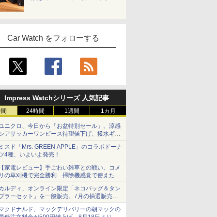
Car Watch をフォローする
Impress Watchシリーズ 人気記事
時間
24時間
1週間
1カ月
ユニクロ、今日から「お盆特別セール」。涼感
シアサッカーワンピース待望値下げ、撥水ギア
ショーツは1990円に
ミスド「Mrs. GREEN APPLE」のコラボドーナ
ツ4種、いよいよ発売！
【家電レビュー】手ごわい雑草との戦い、コメ
リの草刈機で完全勝利 掃除機感覚で使えた
カルディ、オンライン限定「ネコバッグ＆タン
ブラーセット」を一般販売。7月の抽選販売の
当選無効分
マクドナルド、マックデリバリーの朝マックの