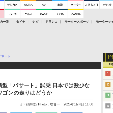
ーカー別
タイヤ
ナビ
ドラレコ
モータースポーツ
モーターサ
パサート
1
型「パサート」試乗 日本では数少な
ワゴンの走りはどうか
日下部保雄
Photo：堤晋一
2025年1月4日 11:00