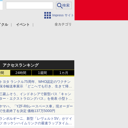
Impress サイト
全カテゴリ
イクル
イベント
アクセスランキング
時間
24時間
1週間
1カ月
トヨタ ランクル75周年、WHO認定のワクチン
保冷輸送車展示 「どこへでも行き、生きて帰っ
てこられる」ランドクルーザーで命をつなぐ
三菱ふそう、インドネシアで新型バス「キャン
ター・エクストラロングバス」を発表 小型トラ
ックベースの観光・旅客輸送向けバス
ヤマハ、「YZF-R6レースベース車」現オーダー
で生産終了を決定 価格137万5000円
ランボルギーニ、新型「レヴェルトSV」がドイ
ツ ホッケンハイムリンクの最速ラップタイムを
記録