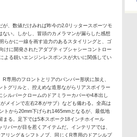
が、数値だけみれば昨今の2.0リッタースポーツモ
はない。しかし、冒頭のカメラマンが漏らした感想
は明らかに一線を画す迫力のあるスタイリングと、ゴ
ント向けに開発されたアダプティブシャシーコントロー
ドによる鋭いエンジンレスポンスが大いに関係してい
R専用のフロントとリアのバンパー形状に加え、
ントグリルと、控えめな造形ながらリアスポイラー
にシルバークロームのドアミラーカバーや4本出し
本がメインで左右2本がサブ）なども備わる。全高は
トから20mm下げられ1465mmとなるが、最低地
に留まる。足下では5本スポーク18インチホイール
ャリパーが目を惹くアイテムだ。インテリアでは、
テアリング＆シフトノブ、同じくR専用のドアシルプ