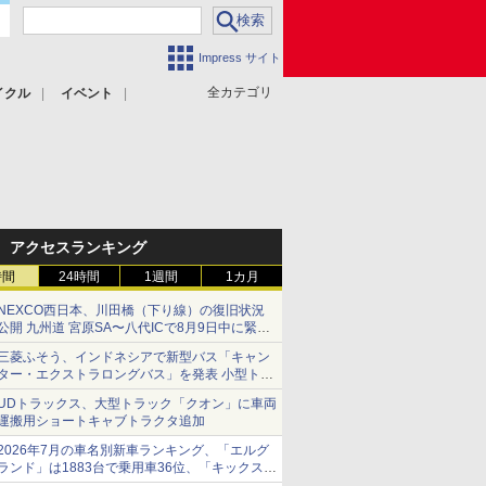
Impress サイト
全カテゴリ
イクル
イベント
アクセスランキング
時間
24時間
1週間
1カ月
NEXCO西日本、川田橋（下り線）の復旧状況
公開 九州道 宮原SA〜八代ICで8月9日中に緊急
車両を通行可能に
三菱ふそう、インドネシアで新型バス「キャン
ター・エクストラロングバス」を発表 小型トラ
ックベースの観光・旅客輸送向けバス
UDトラックス、大型トラック「クオン」に車両
運搬用ショートキャブトラクタ追加
2026年7月の車名別新車ランキング、「エルグ
ランド」は1883台で乗用車36位、「キックス」
は2591台で27位に