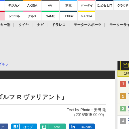
ーカー別
タイヤ
ナビ
ドラレコ
モータースポーツ
モーターサ
ゴルフ
1
ルフ R ヴァリアント」
Text by Photo：安田 剛
（2015/8/15 00:00）
ェア
はてブ
note
LinkedIn