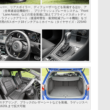
ンパー、リアスポイラー、ディフューザーなどを装備するほか、ア
」（全車速追従機能付）、プリクラッシュブレーキシステム「Front
「Lane Assist」などの安全装備に加えてブラインドスポットディ
トラフィックアラート（後退時警告・衝突軽減ブレーキ機能）をゴ
の5スポーク18インチアルミホイール（タイヤサイズ：225/40
クステアリング、ブラックのレザーシートなどを装備。ラゲッジスペ
620Lまで拡大可能