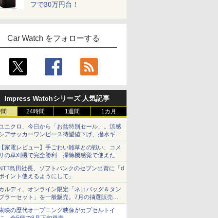
フで30万円台！
Car Watch をフォローする
Impress Watchシリーズ 人気記事
時間
24時間
1週間
1カ月
ユニクロ、今日から「お盆特別セール」。涼感
シアサッカーワンピース待望値下げ、撥水ギア
ショーツは1990円に
【家電レビュー】手ごわい雑草との戦い、コメ
リの草刈機で完全勝利 掃除機感覚で使えた
NTT島田社長、ソフトバンクのセブン出資に「d
ポイント使えるようにして」
カルディ、オンライン限定「ネコバッグ＆タン
ブラーセット」を一般販売。7月の抽選販売の
当選無効分
東映の歴代オープニング映像がカプセルトイ