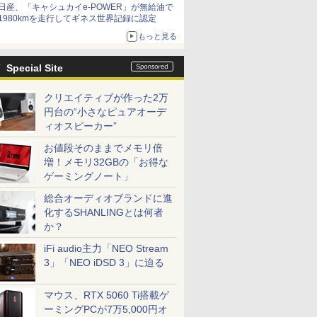
日産、「キャシュカイe-POWER」が無給油で
1980kmを走行してギネス世界記録に認定
もっと見る
Special Site
クリエイティブが作った2万
円台の“小さなピュアオーデ
ィオスピーカー”
お値段そのままでメモリ倍
増！メモリ32GBの「お得な
ゲーミングノート」
総合オーディオブランドに進
化するSHANLINGとは何者
か？
iFi audio主力「NEO Stream
3」「NEO iDSD 3」に迫る
マウス、RTX 5060 Ti搭載ゲ
ーミングPCが7万5,000円オ