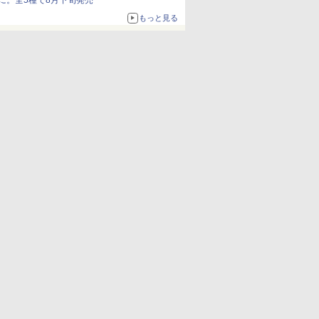
に。全5種で8月下旬発売
もっと見る