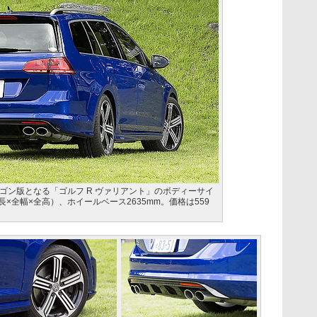
ゴン版となる「ゴルフ R ヴァリアント」のボディーサイ
m（全長×全幅×全高）、ホイールベース2635mm。価格は559