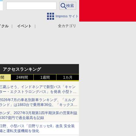
Impress サイト
全カテゴリ
イクル
イベント
アクセスランキング
時間
24時間
1週間
1カ月
三菱ふそう、インドネシアで新型バス「キャン
ター・エクストラロングバス」を発表 小型トラ
ックベースの観光・旅客輸送向けバス
2026年7月の車名別新車ランキング、「エルグ
ランド」は1883台で乗用車36位、「キックス」
は2591台で27位に
ホンダ、2027年3月期第1四半期決算の営業利益
5307億円で過去最高を記録
日野、小型バス「日野リエッセII」改良 安全装
備と運転支援機能を強化