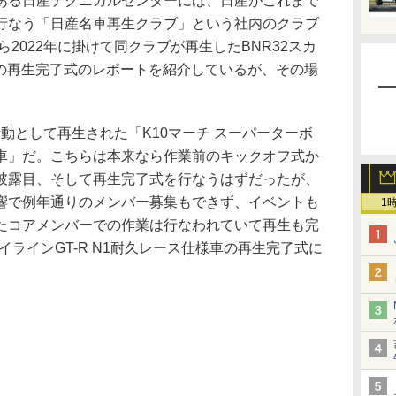
る日産テクニカルセンターには、日産がこれまで
行なう「日産名車再生クラブ」という社内のクラブ
ら2022年に掛けて同クラブが再生したBNR32スカ
様車の再生完了式のレポートを紹介しているが、その場
。
活動として再生された「K10マーチ スーパーターボ
車」だ。こちらは本来なら作業前のキックオフ式か
披露目、そして再生完了式を行なうはずだったが、
響で例年通りのメンバー募集もできず、イベントも
1
たコアメンバーでの作業は行なわれていて再生も完
イラインGT-R N1耐久レース仕様車の再生完了式に