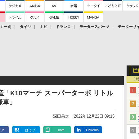
ーカー別
タイヤ
ナビ
ドラレコ
モータースポーツ
モーターサ
1
産「K10マーチ スーパーターボ リトル
様車」
深田昌之
2022年12月22日 09:15
ェア
はてブ
note
LinkedIn