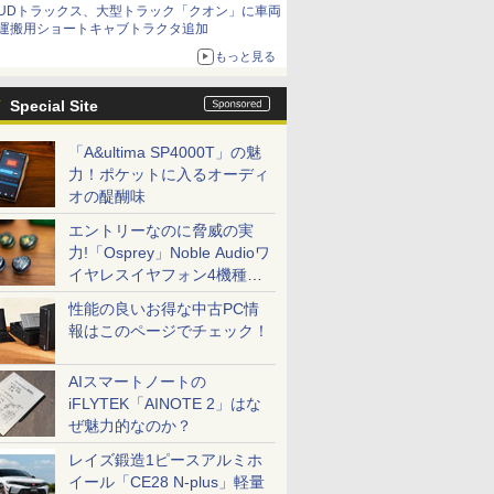
UDトラックス、大型トラック「クオン」に車両
運搬用ショートキャブトラクタ追加
もっと見る
Special Site
「A&ultima SP4000T」の魅
力！ポケットに入るオーディ
オの醍醐味
エントリーなのに脅威の実
力!「Osprey」Noble Audioワ
イヤレスイヤフォン4機種を
一気に聴く
性能の良いお得な中古PC情
報はこのページでチェック！
AIスマートノートの
iFLYTEK「AINOTE 2」はな
ぜ魅力的なのか？
レイズ鍛造1ピースアルミホ
イール「CE28 N-plus」軽量