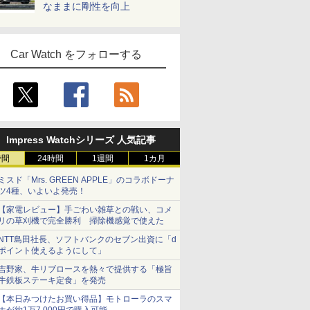
なままに剛性を向上
Car Watch をフォローする
Impress Watchシリーズ 人気記事
時間
24時間
1週間
1カ月
ミスド「Mrs. GREEN APPLE」のコラボドーナ
ツ4種、いよいよ発売！
【家電レビュー】手ごわい雑草との戦い、コメ
リの草刈機で完全勝利 掃除機感覚で使えた
NTT島田社長、ソフトバンクのセブン出資に「d
ポイント使えるようにして」
吉野家、牛リブロースを熱々で提供する「極旨
牛鉄板ステーキ定食」を発売
【本日みつけたお買い得品】モトローラのスマ