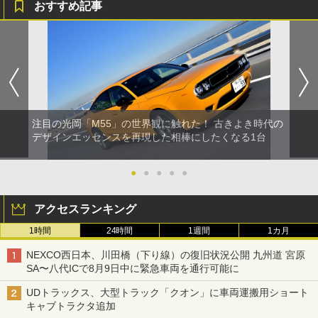
おすすめ記事
注目の光岡「M55」の世界観に触れた！ 古きよき時代の
デザインエッセンスを再現した相棒にしたくなる1台
●
●
●
●
●
アクセスランキング
1時間
24時間
1週間
1カ月
NEXCO西日本、川田橋（下り線）の復旧状況公開 九州道 宮原
SA〜八代ICで8月9日中に緊急車両を通行可能に
UDトラックス、大型トラック「クオン」に車両運搬用ショート
キャブトラクタ追加