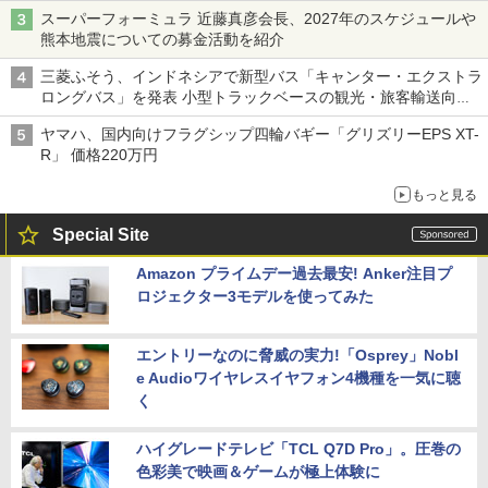
スーパーフォーミュラ 近藤真彦会長、2027年のスケジュールや
熊本地震についての募金活動を紹介
三菱ふそう、インドネシアで新型バス「キャンター・エクストラ
ロングバス」を発表 小型トラックベースの観光・旅客輸送向け
バス
ヤマハ、国内向けフラグシップ四輪バギー「グリズリーEPS XT-
R」 価格220万円
もっと見る
Special Site
Amazon プライムデー過去最安! Anker注目プ
ロジェクター3モデルを使ってみた
エントリーなのに脅威の実力!「Osprey」Nobl
e Audioワイヤレスイヤフォン4機種を一気に聴
く
ハイグレードテレビ「TCL Q7D Pro」。圧巻の
色彩美で映画＆ゲームが極上体験に