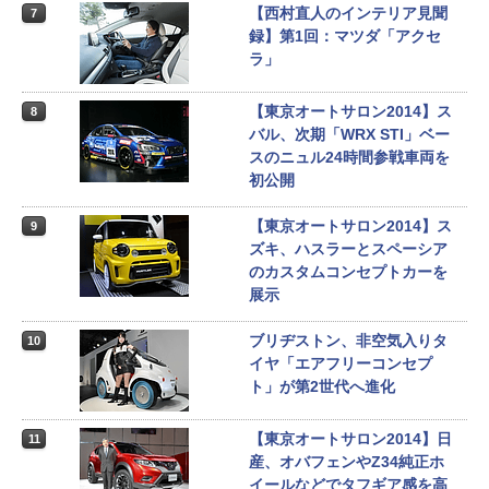
【西村直人のインテリア見聞
7
録】第1回：マツダ「アクセ
ラ」
【東京オートサロン2014】ス
8
バル、次期「WRX STI」ベー
スのニュル24時間参戦車両を
初公開
【東京オートサロン2014】ス
9
ズキ、ハスラーとスペーシア
のカスタムコンセプトカーを
展示
ブリヂストン、非空気入りタ
10
イヤ「エアフリーコンセプ
ト」が第2世代へ進化
【東京オートサロン2014】日
11
産、オバフェンやZ34純正ホ
イールなどでタフギア感を高