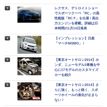
レクサス、デトロイトショー
3
でスポーツクーペ「RC」の高
性能版「RC F」を出展 / 高出
力エンジンを搭載。詳細は日
本時間の1月14日発表
【インプレッション】日産
4
「マーチNISMO」 /
【東京オートサロン2014】ホ
5
ンダ、ニューモデル3車種を中
心に17モデルのカスタマイズ
カーを紹介
【東京オートサロン2014】さ
6
らに強く、もっと軽く、スポ
ーツホイールの進化が止まら
ない！