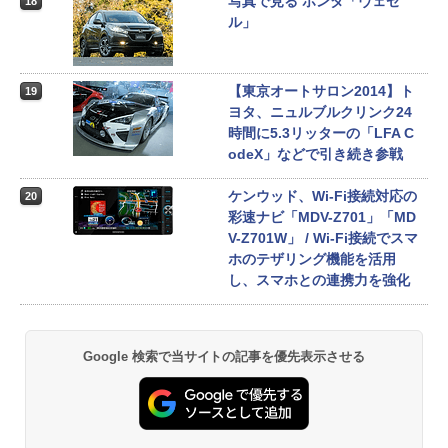
写真で見る ホンダ「ヴェゼ
18
ル」
【東京オートサロン2014】ト
19
ヨタ、ニュルブルクリンク24
時間に5.3リッターの「LFA C
odeX」などで引き続き参戦
ケンウッド、Wi-Fi接続対応の
20
彩速ナビ「MDV-Z701」「MD
V-Z701W」 / Wi-Fi接続でスマ
ホのテザリング機能を活用
し、スマホとの連携力を強化
Google 検索で当サイトの記事を優先表示させる