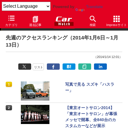
Powered by
Translate
アクセスランキング
カテゴリ
過去記事
検索
Impressサイト
先週のアクセスランキング（2014年1月6日～1月
13日）
（2014/1/14 12:01）
リスト
写真で見る スズキ「ハスラ
1
ー」
【東京オートサロン2014】
2
「東京オートサロン」が幕張
メッセで開幕、全840台のカ
スタムカーなどが展示