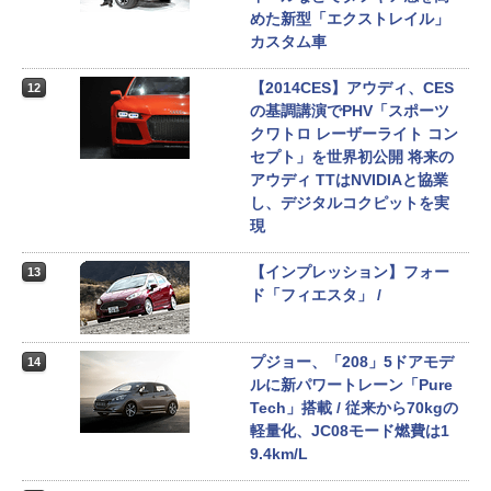
めた新型「エクストレイル」
カスタム車
【2014CES】アウディ、CES
12
の基調講演でPHV「スポーツ
クワトロ レーザーライト コン
セプト」を世界初公開 将来の
アウディ TTはNVIDIAと協業
し、デジタルコクピットを実
現
【インプレッション】フォー
13
ド「フィエスタ」 /
プジョー、「208」5ドアモデ
14
ルに新パワートレーン「Pure
Tech」搭載 / 従来から70kgの
軽量化、JC08モード燃費は1
9.4km/L