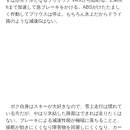
ずは旧モデルとなるブリザック VRXから始める。25km/
hまで加速して急ブレーキをかける。ABSがけたたまし
く作動してプリウスは停止。もちろん氷上だからドライ
路のような減速Gはない。
ボク自身はスキーが大好きなので、雪上走行は慣れて
いる方だが、やはり氷結した路面はできれば走りたくは
ない。ブレーキによる減速性能が極端に落ちることと、
操舵が効きにくくなり障害物を回避しにくくなり、カー