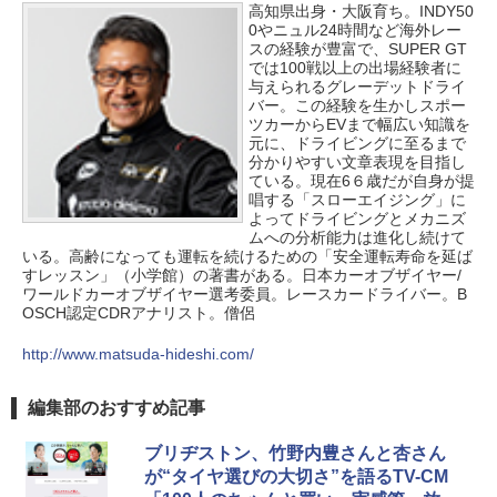
高知県出身・大阪育ち。INDY50
0やニュル24時間など海外レー
スの経験が豊富で、SUPER GT
では100戦以上の出場経験者に
与えられるグレーデットドライ
バー。この経験を生かしスポー
ツカーからEVまで幅広い知識を
元に、ドライビングに至るまで
分かりやすい文章表現を目指し
ている。現在6６歳だが自身が提
唱する「スローエイジング」に
よってドライビングとメカニズ
ムへの分析能力は進化し続けて
いる。高齢になっても運転を続けるための「安全運転寿命を延ば
すレッスン」（小学館）の著書がある。日本カーオブザイヤー/
ワールドカーオブザイヤー選考委員。レースカードライバー。B
OSCH認定CDRアナリスト。僧侶
http://www.matsuda-hideshi.com/
編集部のおすすめ記事
ブリヂストン、竹野内豊さんと杏さん
が“タイヤ選びの大切さ”を語るTV-CM