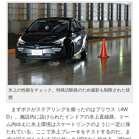
氷上の性能をチェック。特殊試験路のため撮影も制限された状
態
まずボクがステアリングを握ったのはプリウス（4W
D）。施設内に設けられたインドアの氷上直線路。ドー
ム内ゆえに氷上環境はスケートリンクのように一定に保
たれている。ここで氷上ブレーキをテストするのだ。ま