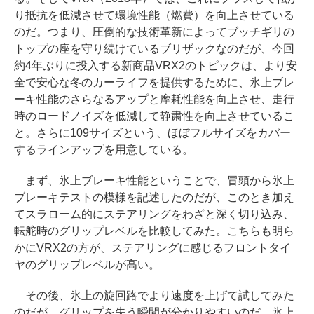
り抵抗を低減させて環境性能（燃費）を向上させている
のだ。つまり、圧倒的な技術革新によってブッチギリの
トップの座を守り続けているブリザックなのだが、今回
約4年ぶりに投入する新商品VRX2のトピックは、より安
全で安心な冬のカーライフを提供するために、氷上ブレ
ーキ性能のさらなるアップと摩耗性能を向上させ、走行
時のロードノイズを低減して静粛性を向上させているこ
と。さらに109サイズという、ほぼフルサイズをカバー
するラインアップを用意している。
まず、氷上ブレーキ性能ということで、冒頭から氷上
ブレーキテストの模様を記述したのだが、このとき加え
てスラローム的にステアリングをわざと深く切り込み、
転舵時のグリップレベルを比較してみた。こちらも明ら
かにVRX2の方が、ステアリングに感じるフロントタイ
ヤのグリップレベルが高い。
その後、氷上の旋回路でより速度を上げて試してみた
のだが、グリップを失う瞬間が分かりやすいのだ。氷上