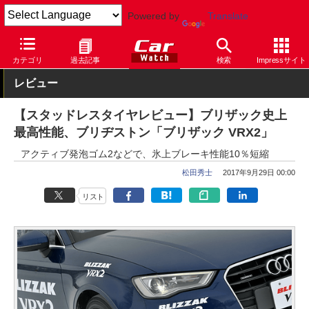
Powered by
Translate
Car Watch
タイヤ
ブリヂストン
スタッドレス
カテゴリ
過去記事
検索
Impressサイト
レビュー
【スタッドレスタイヤレビュー】ブリザック史上
最高性能、ブリヂストン「ブリザック VRX2」
アクティブ発泡ゴム2などで、氷上ブレーキ性能10％短縮
松田秀士
2017年9月29日 00:00
リスト