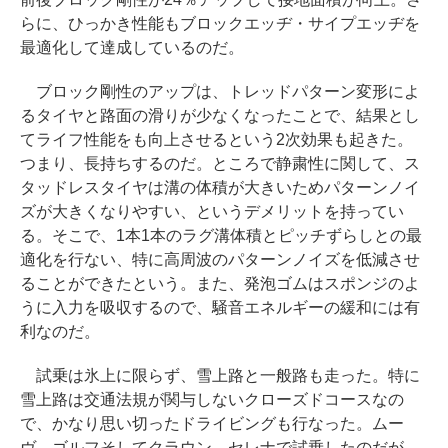
らに、ひっかき性能もブロックエッヂ・サイプエッヂを
最適化して達成しているのだ。
ブロック剛性のアップは、トレッドパターン変形によ
るタイヤと路面の滑りが少なくなったことで、結果とし
てライフ性能をも向上させるという2次効果も起きた。
つまり、長持ちするのだ。ところで静粛性に関して、ス
タッドレスタイヤは溝の体積が大きいためパターンノイ
ズが大きくなりやすい、というデメリットを持ってい
る。そこで、1本1本のラグ溝体積とピッチずらしとの最
適化を行ない、特に高周波のパターンノイズを低減させ
ることができたという。また、発泡ゴムはスポンジのよ
うに入力を吸収するので、騒音エネルギーの緩和には有
利なのだ。
試乗は氷上に限らず、雪上路と一般路も走った。特に
雪上路は交通法規が関与しないクローズドコースなの
で、かなり思い切ったドライビングも行なった。ムー
ヴ、ゴルフそしてクラウン、セレナで試乗したのだが、