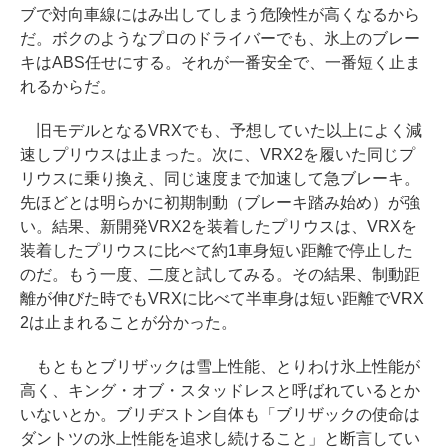
ブで対向車線にはみ出してしまう危険性が高くなるから
だ。ボクのようなプロのドライバーでも、氷上のブレー
キはABS任せにする。それが一番安全で、一番短く止ま
れるからだ。
旧モデルとなるVRXでも、予想していた以上によく減
速しプリウスは止まった。次に、VRX2を履いた同じプ
リウスに乗り換え、同じ速度まで加速して急ブレーキ。
先ほどとは明らかに初期制動（ブレーキ踏み始め）が強
い。結果、新開発VRX2を装着したプリウスは、VRXを
装着したプリウスに比べて約1車身短い距離で停止した
のだ。もう一度、二度と試してみる。その結果、制動距
離が伸びた時でもVRXに比べて半車身は短い距離でVRX
2は止まれることが分かった。
もともとブリザックは雪上性能、とりわけ氷上性能が
高く、キング・オブ・スタッドレスと呼ばれているとか
いないとか。ブリヂストン自体も「ブリザックの使命は
ダントツの氷上性能を追求し続けること」と断言してい