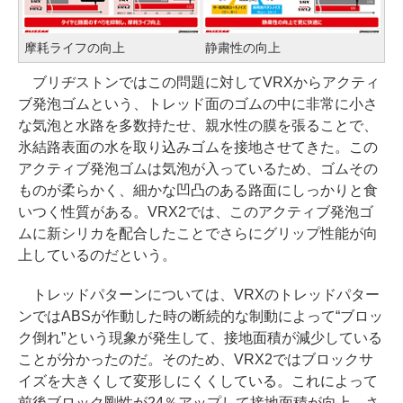
摩耗ライフの向上
静粛性の向上
ブリヂストンではこの問題に対してVRXからアクティ
ブ発泡ゴムという、トレッド面のゴムの中に非常に小さ
な気泡と水路を多数持たせ、親水性の膜を張ることで、
氷結路表面の水を取り込みゴムを接地させてきた。この
アクティブ発泡ゴムは気泡が入っているため、ゴムその
ものが柔らかく、細かな凹凸のある路面にしっかりと食
いつく性質がある。VRX2では、このアクティブ発泡ゴ
ムに新シリカを配合したことでさらにグリップ性能が向
上しているのだという。
トレッドパターンについては、VRXのトレッドパター
ンではABSが作動した時の断続的な制動によって“ブロッ
ク倒れ”という現象が発生して、接地面積が減少している
ことが分かったのだ。そのため、VRX2ではブロックサ
イズを大きくして変形しにくくしている。これによって
前後ブロック剛性が24％アップして接地面積が向上。さ