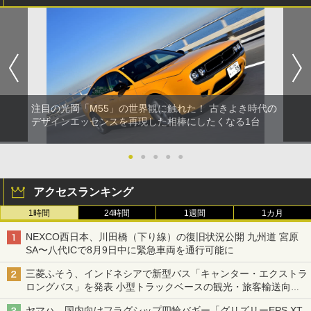
注目の光岡「M55」の世界観に触れた！ 古きよき時代の
デザインエッセンスを再現した相棒にしたくなる1台
●
●
●
●
●
アクセスランキング
1時間
24時間
1週間
1カ月
NEXCO西日本、川田橋（下り線）の復旧状況公開 九州道 宮原
SA〜八代ICで8月9日中に緊急車両を通行可能に
三菱ふそう、インドネシアで新型バス「キャンター・エクストラ
ロングバス」を発表 小型トラックベースの観光・旅客輸送向け
バス
ヤマハ、国内向けフラグシップ四輪バギー「グリズリーEPS XT-