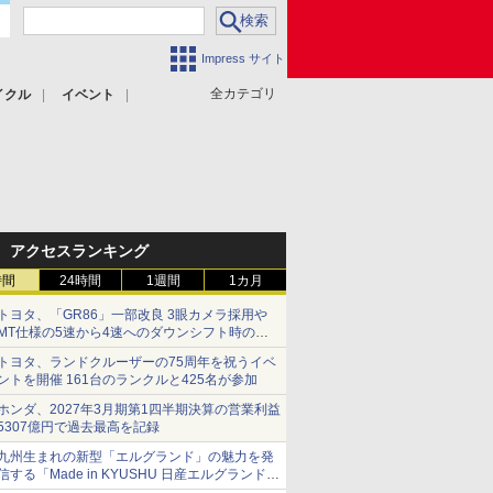
Impress サイト
全カテゴリ
イクル
イベント
アクセスランキング
時間
24時間
1週間
1カ月
トヨタ、「GR86」一部改良 3眼カメラ採用や
MT仕様の5速から4速へのダウンシフト時の操
作性向上など
トヨタ、ランドクルーザーの75周年を祝うイベ
ントを開催 161台のランクルと425名が参加
ホンダ、2027年3月期第1四半期決算の営業利益
5307億円で過去最高を記録
九州生まれの新型「エルグランド」の魅力を発
信する「Made in KYUSHU 日産エルグランドデ
ー」8月14日開催