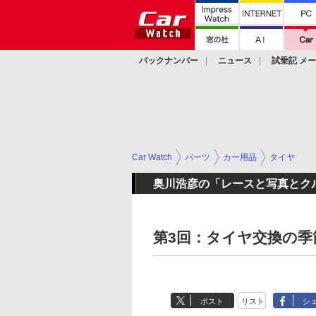
バックナンバー
ニュース
試乗記 メ
カスタム
Car Watch
パーツ
カー用品
タイヤ
奥川浩彦の「レースと写真とク
第3回：タイヤ交換の
ポスト
リスト
シ