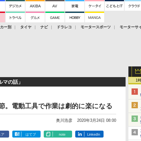
ーカー別
タイヤ
ナビ
ドラレコ
モータースポーツ
モーターサ
1
ルマの話」
季節。電動工具で作業は劇的に楽になる
奥川浩彦
2020年3月24日 08:00
ェア
はてブ
note
LinkedIn