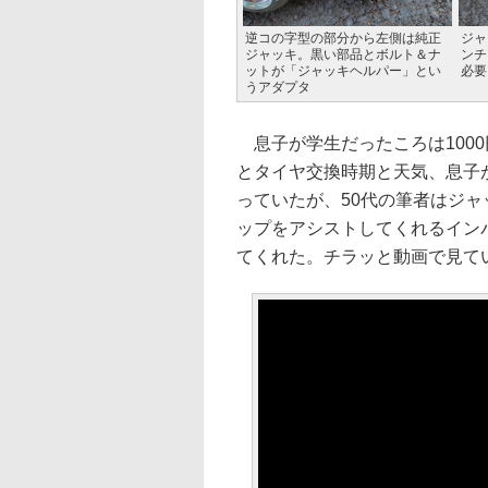
逆コの字型の部分から左側は純正
ジャ
ジャッキ。黒い部品とボルト＆ナ
ンチ
ットが「ジャッキヘルパー」とい
必要
うアダプタ
息子が学生だったころは100
とタイヤ交換時期と天気、息子
っていたが、50代の筆者はジ
ップをアシストしてくれるイン
てくれた。チラッと動画で見て