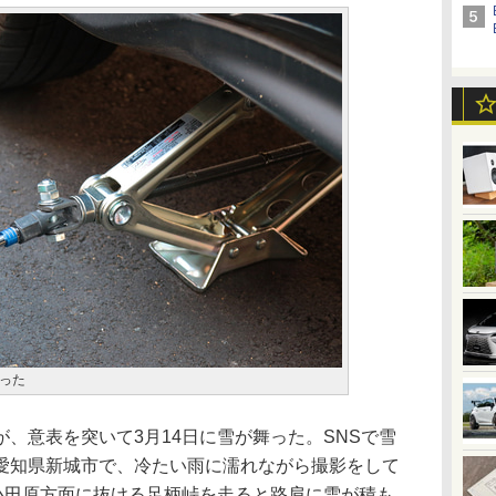
った
、意表を突いて3月14日に雪が舞った。SNSで雪
愛知県新城市で、冷たい雨に濡れながら撮影をして
ら小田原方面に抜ける足柄峠を走ると路肩に雪が積も