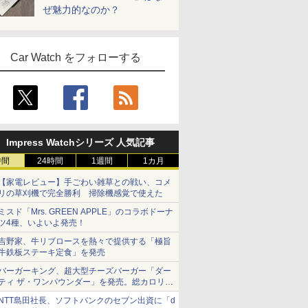
ぜ魅力的なのか？
Car Watch をフォローする
Impress Watchシリーズ 人気記事
時間
24時間
1週間
1カ月
【家電レビュー】手ごわい雑草との戦い、コメ
リの草刈機で完全勝利 掃除機感覚で使えた
ミスド「Mrs. GREEN APPLE」のコラボドーナ
ツ4種、いよいよ発売！
吉野家、牛リブロースを熱々で提供する「極旨
牛鉄板ステーキ定食」を発売
バーガーキング、超大型チーズバーガー「ダー
ティ ザ・ワンパウンダー」を発売。総カロリー
約1656kcal、総重量約527g！
NTT島田社長、ソフトバンクのセブン出資に「d