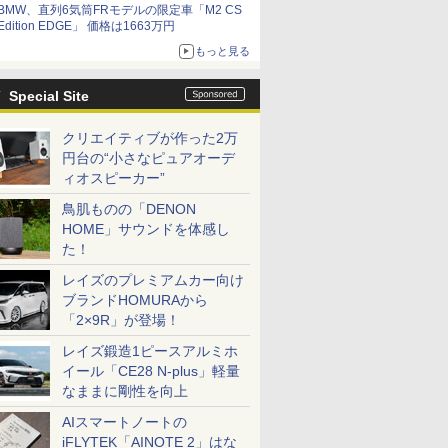
BMW、直列6気筒FRモデルの限定車「M2 CS
Edition EDGE」 価格は1663万円
もっと見る
Special Site
クリエイティブが作った2万
円台の“小さなピュアオーデ
ィオスピーカー”
鳥肌ものの「DENON
HOME」サウンドを体感し
た！
レイズのプレミアムカー向け
ブランドHOMURAから
「2×9R」が登場！
レイズ鍛造1ピースアルミホ
イール「CE28 N-plus」軽量
なままに剛性を向上
AIスマートノートの
iFLYTEK「AINOTE 2」はな