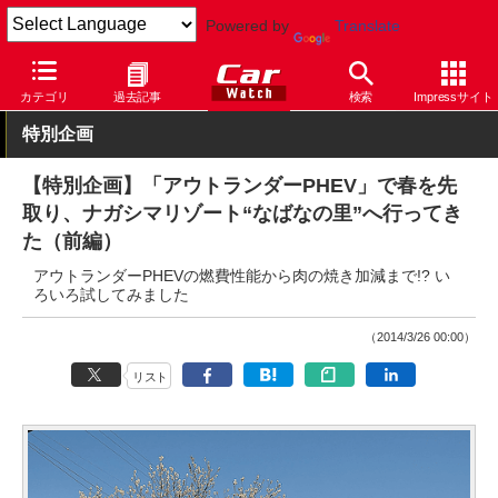
Powered by
Translate
Car Watch
自動車
三菱自動車
アウトランダー
カテゴリ
過去記事
検索
Impressサイト
特別企画
【特別企画】「アウトランダーPHEV」で春を先
取り、ナガシマリゾート“なばなの里”へ行ってき
た（前編）
アウトランダーPHEVの燃費性能から肉の焼き加減まで!? い
ろいろ試してみました
（2014/3/26 00:00）
リスト