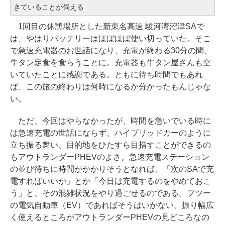
きていることが伺える
1回目の休憩場所とした新東名高速 駿河湾沼津SAで
は、やはりバッテリーはほぼほぼ使い切っていた。そこ
で急速充電器のお世話になり、充電が終わる30分の間、
牛タン定食を食らうことに。充電器も牛タン屋さんも空
いていたことに感謝である。ともに待ち時間でもあれ
ば、この旅の終わりは何時になるか分かったもんじゃな
い。
ただ、今回はやらなかったが、時間を急いでいる時に
は急速充電の世話にならず、ハイブリッドカーのように
立ち振る舞い、目的地をひたすら目指すことができるの
もアウトランダーPHEVのよさ。急速充電ステーション
の並び待ちに時間がかかりそうとなれば、「次のSAで充
電すればいいか」とか「今日は充電するのをやめておこ
う」と、その混雑状況をやり過ごせるのである。フツー
の電気自動車（EV）であればそうはいかない。振り幅広
く使えるところがアウトランダーPHEVの見どころなの