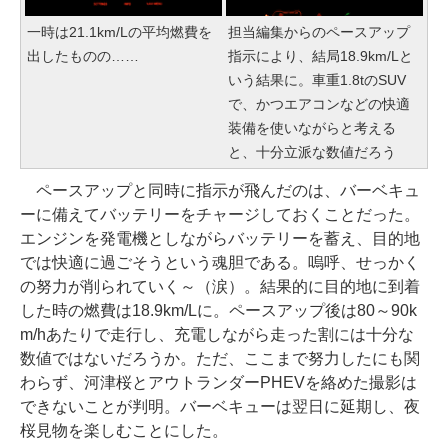
一時は21.1km/Lの平均燃費を
担当編集からのペースアップ
出したものの……
指示により、結局18.9km/Lと
いう結果に。車重1.8tのSUV
で、かつエアコンなどの快適
装備を使いながらと考える
と、十分立派な数値だろう
ペースアップと同時に指示が飛んだのは、バーベキュ
ーに備えてバッテリーをチャージしておくことだった。
エンジンを発電機としながらバッテリーを蓄え、目的地
では快適に過ごそうという魂胆である。嗚呼、せっかく
の努力が削られていく～（涙）。結果的に目的地に到着
した時の燃費は18.9km/Lに。ペースアップ後は80～90k
m/hあたりで走行し、充電しながら走った割には十分な
数値ではないだろうか。ただ、ここまで努力したにも関
わらず、河津桜とアウトランダーPHEVを絡めた撮影は
できないことが判明。バーベキューは翌日に延期し、夜
桜見物を楽しむことにした。