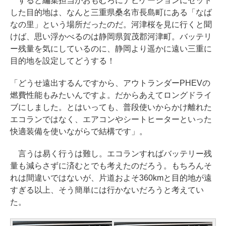
すると編集担当がおもむろにナビゲーションにセット
した目的地は、なんと三重県桑名市長島町にある「なば
なの里」という場所だったのだ。河津桜を見に行くと聞
けば、思い浮かべるのは静岡県賀茂郡河津町。バッテリ
ー残量を気にしているのに、静岡より遥かに遠い三重に
目的地を設定してどうする！
「どうせ遠出するんですから、アウトランダーPHEVの
燃費性能もみたいんですよ。だからあえてロングドライ
ブにしました。とはいっても、普段使いからかけ離れた
エコランではなく、エアコンやシートヒーターといった
快適装備を使いながらで結構です」。
言うは易く行うは難し。エコランすればバッテリー残
量も減らさずに済むとでも考えたのだろう。もちろんそ
れは間違いではないが、片道およそ360kmと目的地が遠
すぎる以上、そう簡単には行かないだろうと考えてい
た。