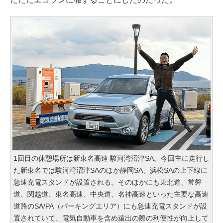
1回目の休憩場所は新東名高速 駿河湾沼津SA。今回主に走行し
た新東名では駿河湾沼津SAのほか静岡SA、浜松SAの上下線に
急速充電スタンドが設置される。そのほかにも東北道、常磐
道、関越道、東名高速、中央道、名神高速といった主要な高速
道路のSA/PA（パーキングエリア）にも急速充電スタンドが設
置されていて、電気自動車を含め遠出の際の利便性が向上して