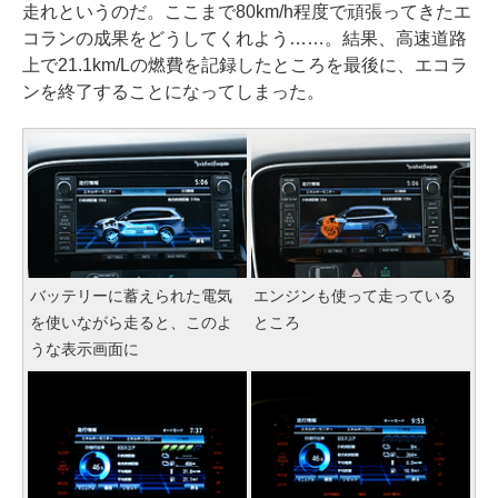
走れというのだ。ここまで80km/h程度で頑張ってきたエ
コランの成果をどうしてくれよう……。結果、高速道路
上で21.1km/Lの燃費を記録したところを最後に、エコラ
ンを終了することになってしまった。
バッテリーに蓄えられた電気
エンジンも使って走っている
を使いながら走ると、このよ
ところ
うな表示画面に