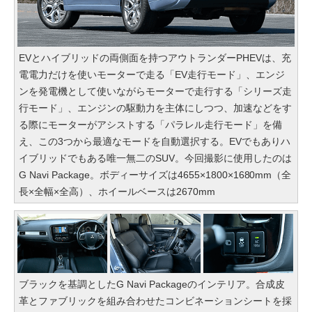
EVとハイブリッドの両側面を持つアウトランダーPHEVは、充
電電力だけを使いモーターで走る「EV走行モード」、エンジ
ンを発電機として使いながらモーターで走行する「シリーズ走
行モード」、エンジンの駆動力を主体にしつつ、加速などをす
る際にモーターがアシストする「パラレル走行モード」を備
え、この3つから最適なモードを自動選択する。EVでもありハ
イブリッドでもある唯一無二のSUV。今回撮影に使用したのは
G Navi Package。ボディーサイズは4655×1800×1680mm（全
長×全幅×全高）、ホイールベースは2670mm
ブラックを基調としたG Navi Packageのインテリア。合成皮
革とファブリックを組み合わせたコンビネーションシートを採