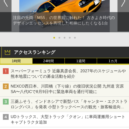
注目の光岡「M55」の世界観に触れた！ 古きよき時代の
デザインエッセンスを再現した相棒にしたくなる1台
●
●
●
●
●
アクセスランキング
1時間
24時間
1週間
1カ月
スーパーフォーミュラ 近藤真彦会長、2027年のスケジュールや
熊本地震についての募金活動を紹介
NEXCO西日本、川田橋（下り線）の復旧状況公開 九州道 宮原
SA〜八代ICで8月9日中に緊急車両を通行可能に
三菱ふそう、インドネシアで新型バス「キャンター・エクストラ
ロングバス」を発表 小型トラックベースの観光・旅客輸送向け
バス
UDトラックス、大型トラック「クオン」に車両運搬用ショート
キャブトラクタ追加