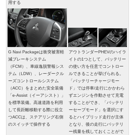
用する
G Navi Packageは衝突被害軽
アウトランダーPHEVのハイラ
減ブレーキシステム
イトの1つとして、バッテリー
（FCM）、車線逸脱警報シス
の使い方を任意でコントロー
テム（LDW）、レーダークル
ルできることが挙げられる。
ーズコントロールシステム
「バッテリーチャージモー
（ACC）をまとめた安全装備
ド」では停車/走行にかかわら
「e-Assist（イーアシスト）」
ずエンジンを作動させて充電
を標準装備。高速道路を利用
することができ、「バッテリ
して長距離移動する際に役立
ーセーブモード」を選択にす
つACCは、ステアリング右側
るとハイブリッド走行が主体
のスイッチで操作する
となり、後の走行にバッテリ
ー残量を残しておくことがで