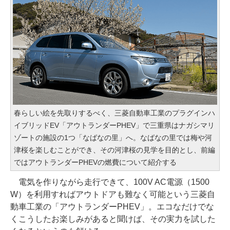
春らしい絵を先取りするべく、三菱自動車工業のプラグインハ
イブリッドEV「アウトランダーPHEV」で三重県はナガシマリ
ゾートの施設の1つ「なばなの里」へ。なばなの里では梅や河
津桜を楽しむことができ、その河津桜の見学を目的とし、前編
ではアウトランダーPHEVの燃費について紹介する
電気を作りながら走行できて、100V AC電源（1500
W）を利用すればアウトドアも難なく可能という三菱自
動車工業の「アウトランダーPHEV」。エコなだけでな
くこうしたお楽しみがあると聞けば、その実力を試した