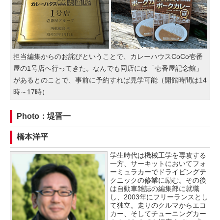
担当編集からのお詫びということで、カレーハウスCoCo壱番
屋の1号店へ行ってきた。なんでも同店には「壱番屋記念館」
があるとのことで、事前に予約すれば見学可能（開館時間は14
時～17時）
Photo：堤晋一
橋本洋平
学生時代は機械工学を専攻する
一方、サーキットにおいてフォ
ーミュラカーでドライビングテ
クニックの修業に励む。その後
は自動車雑誌の編集部に就職
し、2003年にフリーランスとし
て独立。走りのクルマからエコ
カー、そしてチューニングカー