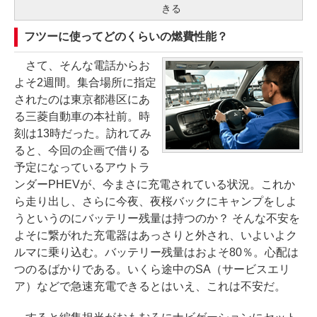
きる
フツーに使ってどのくらいの燃費性能？
さて、そんな電話からお
よそ2週間。集合場所に指定
されたのは東京都港区にあ
る三菱自動車の本社前。時
刻は13時だった。訪れてみ
ると、今回の企画で借りる
予定になっているアウトラ
ンダーPHEVが、今まさに充電されている状況。これか
ら走り出し、さらに今夜、夜桜バックにキャンプをしよ
うというのにバッテリー残量は持つのか？ そんな不安を
よそに繋がれた充電器はあっさりと外され、いよいよク
ルマに乗り込む。バッテリー残量はおよそ80％。心配は
つのるばかりである。いくら途中のSA（サービスエリ
ア）などで急速充電できるとはいえ、これは不安だ。