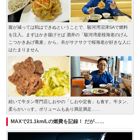
腹が減っては戦はできぬということで、駿河湾沼津SAで燃料
を注入。まずはかき揚げそば 酒井の「駿河湾産桜海老のげん
こつかきあげ蕎麦」から。衣がサクサクで桜海老が好きな人に
はたまりません
続いて牛タン専門店しおやの「しおや定食」も食す。牛タン、
柔らかいっす。ボリュームもあり満足満足……
MAXで21.1km/Lの燃費を記録！ だが……