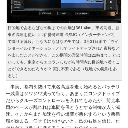
目的地であるなばなの里までの距離は361.4km。東名高速、新
東名高速を使いつつ伊勢湾岸道 長島IC（インターチェンジ）
で降りる算段。ちなみになばなの里では、3月31日まで「ウイ
ンターイルミネーション」としてライトアップされた夜桜など
を楽しむことができる。この期間の営業時間は22時まで。とは
いっても、東京からエコランしながら時間内に目的地へ着くこ
とができるのだろうか？ 実に不安である（現地での撮影もあ
るし）
事実、都内を抜けて東名高速を走り始めるとバッテリ
ー残量はジワジワ減って行く。あまりにロングドライブ
だからクルーズコントロールを入れてもみたが、前走車
両のペースが乱れれば車間を保とうとする制御が入り減
速。そこからまた加速を行い燃費が悪化するという悪循
環が始まる。任せてはおけないと、己の右足を信じ、た
だただエコランに徹することにしたのだった。