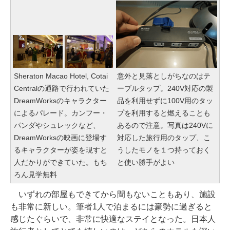
Sheraton Macao Hotel, Cotai
意外と見落としがちなのはテ
Centralの通路で行われていた
ーブルタップ。240V対応の製
DreamWorksのキャラクター
品を利用せずに100V用のタッ
によるパレード。カンフー・
プを利用すると燃えることも
パンダやシュレックなど、
あるので注意。写真は240Vに
DreamWorksの映画に登場す
対応した旅行用のタップ、こ
るキャラクターが姿を現すと
うしたモノを１つ持っておく
人だかりができていた。もち
と使い勝手がよい
ろん見学無料
いずれの部屋もできてから間もないこともあり、施設
も非常に新しい。筆者1人で泊まるには豪勢に過ぎると
感じたぐらいで、非常に快適なステイとなった。日本人