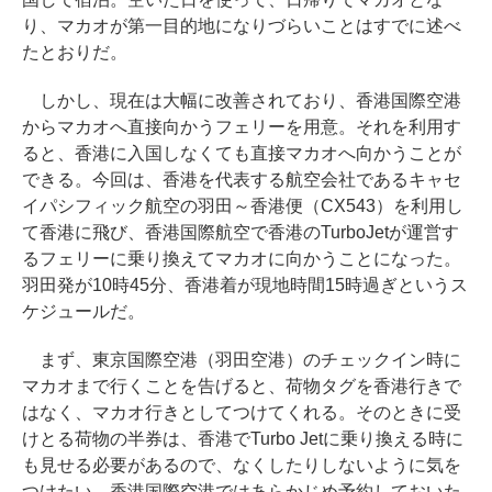
り、マカオが第一目的地になりづらいことはすでに述べ
たとおりだ。
しかし、現在は大幅に改善されており、香港国際空港
からマカオへ直接向かうフェリーを用意。それを利用す
ると、香港に入国しなくても直接マカオへ向かうことが
できる。今回は、香港を代表する航空会社であるキャセ
イパシフィック航空の羽田～香港便（CX543）を利用し
て香港に飛び、香港国際航空で香港のTurboJetが運営す
るフェリーに乗り換えてマカオに向かうことになった。
羽田発が10時45分、香港着が現地時間15時過ぎというス
ケジュールだ。
まず、東京国際空港（羽田空港）のチェックイン時に
マカオまで行くことを告げると、荷物タグを香港行きで
はなく、マカオ行きとしてつけてくれる。そのときに受
けとる荷物の半券は、香港でTurbo Jetに乗り換える時に
も見せる必要があるので、なくしたりしないように気を
つけたい。香港国際空港ではあらかじめ予約しておいた