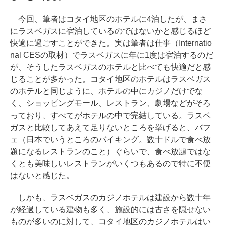
今回、筆者はコタイ地区のホテルに4泊したが、まさ
にラスベガスに宿泊しているのではないかと感じるほど
快適に過ごすことができた。実は筆者は仕事（Internatio
nal CESの取材）でラスベガスに年に1度は宿泊するのだ
が、そうしたラスベガスのホテルと比べても快適だと感
じることが多かった。コタイ地区のホテルはラスベガス
のホテルと同じように、ホテルの中にカジノだけでな
く、ショッピングモール、レストラン、劇場などがそろ
っており、すべてがホテルの中で完結している。ラスベ
ガスと比較してあえて足りないところを挙げると、バフ
ェ（日本でいうところのバイキング。数十ドルで食べ放
題になるレストランのこと）ぐらいで、食べ放題ではな
くとも美味しいレストランがいくつもあるので特に不便
はないと感じた。
しかも、ラスベガスのカジノホテルは建設から数十年
が経過している建物も多く、施設的には古さを隠せない
ものが多いのに対して、コタイ地区のカジノホテルはい