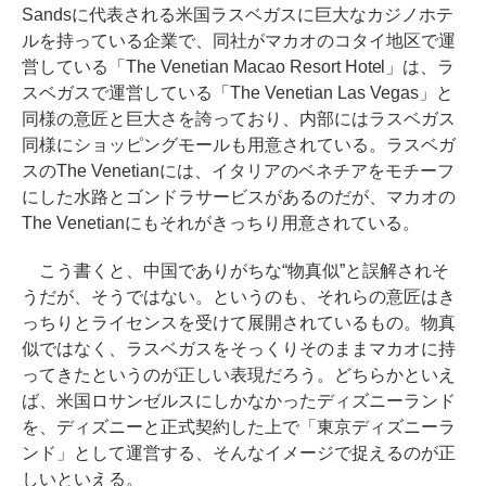
Sandsに代表される米国ラスベガスに巨大なカジノホテ
ルを持っている企業で、同社がマカオのコタイ地区で運
営している「The Venetian Macao Resort Hotel」は、ラ
スベガスで運営している「The Venetian Las Vegas」と
同様の意匠と巨大さを誇っており、内部にはラスベガス
同様にショッピングモールも用意されている。ラスベガ
スのThe Venetianには、イタリアのベネチアをモチーフ
にした水路とゴンドラサービスがあるのだが、マカオの
The Venetianにもそれがきっちり用意されている。
こう書くと、中国でありがちな“物真似”と誤解されそ
うだが、そうではない。というのも、それらの意匠はき
っちりとライセンスを受けて展開されているもの。物真
似ではなく、ラスベガスをそっくりそのままマカオに持
ってきたというのが正しい表現だろう。どちらかといえ
ば、米国ロサンゼルスにしかなかったディズニーランド
を、ディズニーと正式契約した上で「東京ディズニーラ
ンド」として運営する、そんなイメージで捉えるのが正
しいといえる。