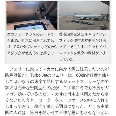
エコノミークラスのシートで
香港国際空港はキャセイパシ
も電源が各席に用意されてお
フィック航空の本拠地だけあ
り、PCやタブレットなどのAC
って、そこら中にキャセイパ
アダプタが使えるのは嬉しい
シフィック航空の機材が止ま
っていた
フェリーに乗ってマカオに向かう際に注意したいのが
防寒対策だ。Turbo Jetのフェリーは、60km/h程度と船と
してはかなりの速度で航行するジェットフェリーなので
客席は完全な密閉型なのだが、ご丁寧に冬でも冷房がガ
ンガン効いているのだ。マカオは日本より南方だから寒
くないだろうと、セーターをスーツケースの中に入れて
しまっており、船内で凍える羽目になった。どうも中華
圏の人達は、冷房を効かせて不快な思いをさせないとい