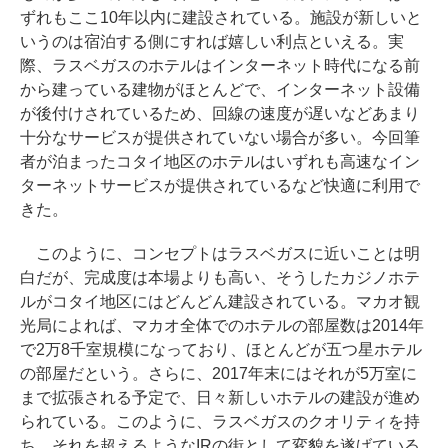
ずれもここ10年以内に建設されている。施設が新しいと
いうのは宿泊する側にすれば嬉しい利点といえる。実
際、ラスベガスのホテルはインターネット時代になる前
から建っている建物がほとんどで、インターネット設備
が後付けされているため、回線の速度が遅いなどあまり
十分なサービスが提供されていない場合が多い。今回筆
者が泊まったコタイ地区のホテルはいずれも高速なイン
ターネットサービスが提供されているなど快適に利用で
きた。
このように、コンセプトはラスベガスに近いことは明
白だが、完成度は本場よりも高い、そうしたカジノホテ
ルがコタイ地区にはどんどん建設されている。マカオ観
光局によれば、マカオ全体でのホテルの部屋数は2014年
で2万8千室規模になっており、ほとんどが五つ星ホテル
の部屋だという。さらに、2017年末にはそれが5万室に
まで拡張される予定で、日々新しいホテルの建設が進め
られている。このように、ラスベガスのクオリティを持
ち、それを超えるようなIRの街として変貌を遂げている