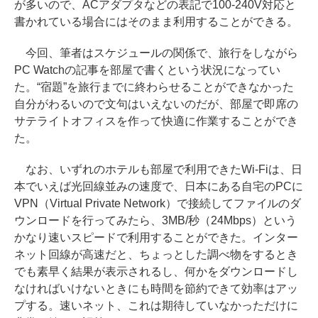
が多いので、ACアダプタなどの表記で100-240V対応と
書かれている場合にはそのまま利用することができる。
今回、筆者はスケジュールの関係で、旅行をしながら
PC Watchの記事を部屋で書くという状況になってい
た。“宿題”を旅行までに終わらせることができなかった
自分がわるいので文句はいえないのだが、部屋で即席の
サテライトオフィスを作って快適に作業することができ
た。
なお、いずれのホテルも部屋で利用できたWi-Fiは、日
本でいえば光回線並みの速度で、日本にある自宅のPCに
VPN（Virtual Private Network）で接続してファイルのダ
ウンロードを行ってみたら、3MB/秒（24Mbps）という
かなり速いスピードで利用することができた。インター
ネット回線が高速だと、ちょっとした調べ物をするとき
でも素早く結果が表示されるし、何かをダウンロードし
なければいけないときにも時間を節約できて効率はアッ
プする。速いネット、これは期待していなかっただけに