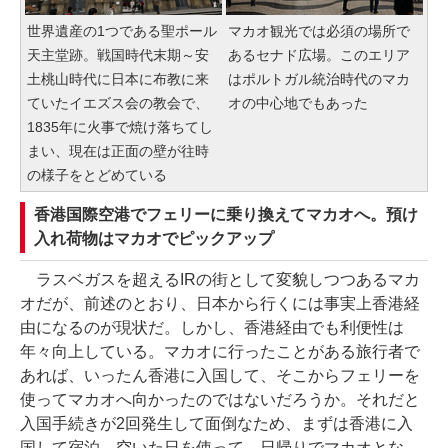
世界遺産の1つである聖ポール
マカオ観光では必須の場所で
天主堂跡。戦国時代末期～安
あるセナド広場。このエリア
土桃山時代に日本に布教に来
はポルトガル統治時代のマカ
ていたイエズス会の教会で、
オの中心地でもあった
1835年に火事で焼け落ちてし
まい、現在は正面の壁が往時
の様子をとどめている
香港国際空港でフェリーに乗り換えてマカオへ。預け
入れ荷物はマカオでピックアップ
ラスベガスを超えるIRの街として変貌しつつあるマカ
オだが、前述のとおり、日本から行くには事実上香港経
由になるのが現状だ。しかし、香港経由でも利便性は
年々向上している。マカオに行ったことがある旅行者で
あれば、いったん香港に入国して、そこからフェリーを
使ってマカオへ向かったのではないだろうか。それだと
入国手続きが2回発生して面倒なため、まずは香港に入
国して宿泊。空いた日を使って、日帰りでマカオとな