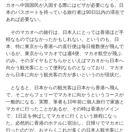
カオへ中国国民が入国する際にはビザが必要になる。日
本のパスポートを持っている旅行者は90日以内の滞在で
あれば必要ない。
そのマカオへの旅行は、日本人にとっては香港ほど手
軽なものではなかったかもしれない。というのも、日
本、特に東京から香港への直行便は毎日複数便が飛んで
いるが、東京からマカオでは週4便、マカオ航空が飛ぶ
のみ。そのダイヤもどちらかといえばマカオから日本へ
向かう観光客にとって便利なものとなっており、マカオ
から日本に向かう観光客の方が多いというのが現状だ。
となると、日本からの観光客は日本から香港へ飛ん
で、そこからフェリーでマカオに向かうというコースが
一般的になる。実際、筆者も10年前に個人旅行で家族と
マカオに行ったことがあるが、その時は香港がメイン
で、1日足を伸ばしてマカオに行くという旅程になっ
た。必然的に香港のホテルに宿泊し、日帰りでマカオに
行ったのだが、おそらくこれが多くの日本人観光客にと