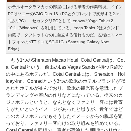
ホテルオークラマカオの部屋における筆者の作業環境。メイン
PCはソニーのVAIO Duo 13（PCとタブレットで変形する2-in-
1型のPC）、セカンダリPCとしてLenovoのYoga Tablet 2
10.1（Windows）を利用している。Yoga Tablet 2はスタンド
内蔵で、タブレットなのに自立する優れものだ。左端はスマー
トフォンのNTTドコモSC-01G（Samsung Galaxy Note
Edge）
もう1つのSheraton Macao Hotel, Cotai Centralは、Cot
ai Centralという、前出のLas Vegas Sandsが持つIR施設
の中にあるホテルだ。Cotai Centralには、Sheraton、Hol
iday-Inn、Conradという3つの欧米のホテルブランドが冠
されたホテルが並んでおり、欧米の観光客を意識したブ
ランディングや室内の作りなどになっている。従来のカ
ジノホテルというと、なんとなくファミリー客には近寄
りがたいというイメージがあったと思うが、近年ではど
このカジノホテルでもそうしたイメージからの脱却を狙
っており、ファミリー客向けの取り組みを強めている。
Cotai Centralも同様で、筆者が宿泊した期間はハリウッ