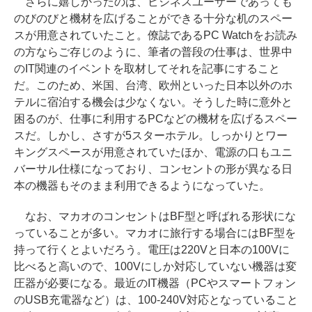
さらに嬉しかったのは、ビジネスユーザーであっても
のびのびと機材を広げることができる十分な机のスペー
スが用意されていたこと。僚誌であるPC Watchをお読み
の方ならご存じのように、筆者の普段の仕事は、世界中
のIT関連のイベントを取材してそれを記事にすること
だ。このため、米国、台湾、欧州といった日本以外のホ
テルに宿泊する機会は少なくない。そうした時に意外と
困るのが、仕事に利用するPCなどの機材を広げるスペー
スだ。しかし、さすが5スターホテル。しっかりとワー
キングスペースが用意されていたほか、電源の口もユニ
バーサル仕様になっており、コンセントの形が異なる日
本の機器もそのまま利用できるようになっていた。
なお、マカオのコンセントはBF型と呼ばれる形状にな
っていることが多い。マカオに旅行する場合にはBF型を
持って行くとよいだろう。電圧は220Vと日本の100Vに
比べると高いので、100Vにしか対応していない機器は変
圧器が必要になる。最近のIT機器（PCやスマートフォン
のUSB充電器など）は、100-240V対応となっていること