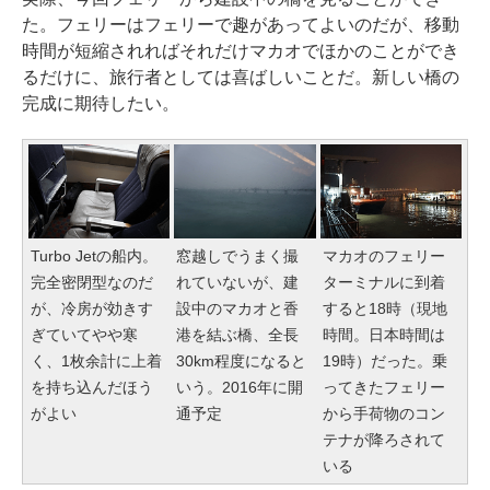
た。フェリーはフェリーで趣があってよいのだが、移動
時間が短縮されればそれだけマカオでほかのことができ
るだけに、旅行者としては喜ばしいことだ。新しい橋の
完成に期待したい。
Turbo Jetの船内。
窓越しでうまく撮
マカオのフェリー
完全密閉型なのだ
れていないが、建
ターミナルに到着
が、冷房が効きす
設中のマカオと香
すると18時（現地
ぎていてやや寒
港を結ぶ橋、全長
時間。日本時間は
く、1枚余計に上着
30km程度になると
19時）だった。乗
を持ち込んだほう
いう。2016年に開
ってきたフェリー
がよい
通予定
から手荷物のコン
テナが降ろされて
いる