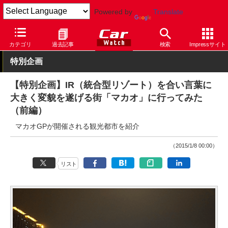
Powered by
Translate
Car Watch
モータースポーツ
F1
カテゴリ
過去記事
検索
Impressサイト
特別企画
【特別企画】IR（統合型リゾート）を合い言葉に
大きく変貌を遂げる街「マカオ」に行ってみた
（前編）
マカオGPが開催される観光都市を紹介
（2015/1/8 00:00）
リスト