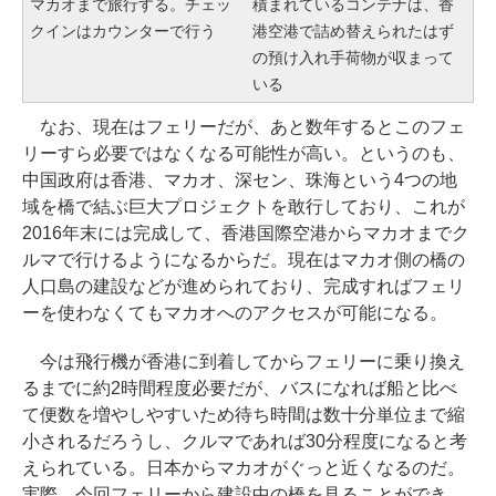
マカオまで旅行する。チェッ
積まれているコンテナは、香
クインはカウンターで行う
港空港で詰め替えられたはず
の預け入れ手荷物が収まって
いる
なお、現在はフェリーだが、あと数年するとこのフェ
リーすら必要ではなくなる可能性が高い。というのも、
中国政府は香港、マカオ、深セン、珠海という4つの地
域を橋で結ぶ巨大プロジェクトを敢行しており、これが
2016年末には完成して、香港国際空港からマカオまでク
ルマで行けるようになるからだ。現在はマカオ側の橋の
人口島の建設などが進められており、完成すればフェリ
ーを使わなくてもマカオへのアクセスが可能になる。
今は飛行機が香港に到着してからフェリーに乗り換え
るまでに約2時間程度必要だが、バスになれば船と比べ
て便数を増やしやすいため待ち時間は数十分単位まで縮
小されるだろうし、クルマであれば30分程度になると考
えられている。日本からマカオがぐっと近くなるのだ。
実際、今回フェリーから建設中の橋を見ることができ