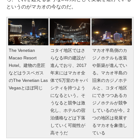
というのがマカオの今なのだ。
The Venetian
コタイ地区ではさ
マカオ半島側のカ
Macao Resort
らなるIRの建設が
ジノホテルも改装
Hotel。建物の意匠
進んでおり、2017
や新築が進んでい
などはラスベガス
年末にはマカオ全
る。マカオ半島の
のThe Venetian Las
体で5万室のキャパ
旧来のカジノホテ
Vegasとほぼ同じ
シティを持つよう
ルと、コタイ地区
になるという。そ
にできつつあるカ
うなると競争は激
ジノホテルが競争
化し、ホテルの宿
しているのが今。2
泊価格などは下落
つの地区は発展す
していく可能性が
るマカオを象徴し
高そうだ
ている