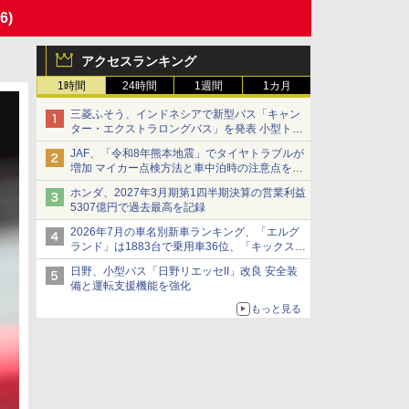
6)
アクセスランキング
1時間
24時間
1週間
1カ月
三菱ふそう、インドネシアで新型バス「キャン
ター・エクストラロングバス」を発表 小型トラ
ックベースの観光・旅客輸送向けバス
JAF、「令和8年熊本地震」でタイヤトラブルが
増加 マイカー点検方法と車中泊時の注意点を呼
びかけ
ホンダ、2027年3月期第1四半期決算の営業利益
5307億円で過去最高を記録
2026年7月の車名別新車ランキング、「エルグ
ランド」は1883台で乗用車36位、「キックス」
は2591台で27位に
日野、小型バス「日野リエッセII」改良 安全装
備と運転支援機能を強化
もっと見る