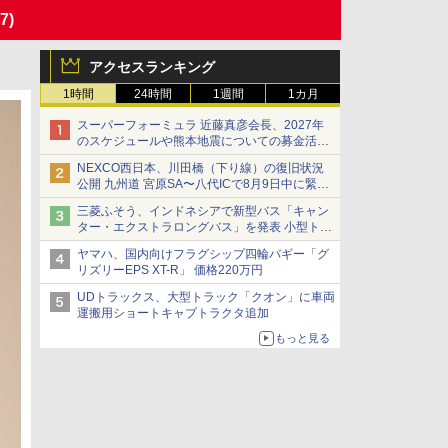
57)
アクセスランキング
1時間
24時間
1週間
1カ月
スーパーフォーミュラ 近藤真彦会長、2027年
のスケジュールや熊本地震についての募金活動
を紹介
NEXCO西日本、川田橋（下り線）の復旧状況
公開 九州道 宮原SA〜八代ICで8月9日中に緊急
車両を通行可能に
三菱ふそう、インドネシアで新型バス「キャン
ター・エクストラロングバス」を発表 小型トラ
ックベースの観光・旅客輸送向けバス
ヤマハ、国内向けフラグシップ四輪バギー「グ
リズリーEPS XT-R」 価格220万円
UDトラックス、大型トラック「クオン」に車両
運搬用ショートキャブトラクタ追加
もっと見る