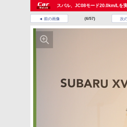
スバル、JC08モード20.0km/
(6/57)
前の画像
次