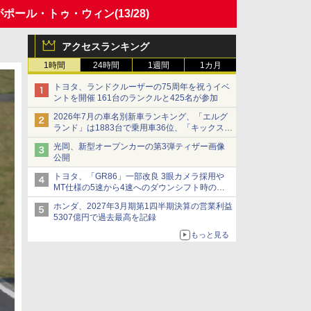
ー）がポール・トゥ・ウィン
(13/28)
アクセスランキング
1時間
24時間
1週間
1カ月
トヨタ、ランドクルーザーの75周年を祝うイベ
ントを開催 161台のランクルと425名が参加
2026年7月の車名別新車ランキング、「エルグ
ランド」は1883台で乗用車36位、「キックス」
は2591台で27位に
光岡、新型オープンカーの第3弾ティザー画像
公開
トヨタ、「GR86」一部改良 3眼カメラ採用や
MT仕様の5速から4速へのダウンシフト時の操
作性向上など
ホンダ、2027年3月期第1四半期決算の営業利益
5307億円で過去最高を記録
もっと見る