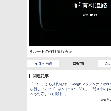
各ルートの詳細情報表示
(26/79)
前の画像
次
関連記事
「CX-5」から搭載開始! Googleマップ＆ナビが
な新しいマツダコネクトついて聞く。「従来車のお
へも対応すべく検討中」
2018年