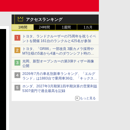
アクセスランキング
1時間
24時間
1週間
1カ月
トヨタ、ランドクルーザーの75周年を祝うイベ
ントを開催 161台のランクルと425名が参加
トヨタ、「GR86」一部改良 3眼カメラ採用や
MT仕様の5速から4速へのダウンシフト時の操
作性向上など
光岡、新型オープンカーの第3弾ティザー画像
公開
2026年7月の車名別新車ランキング、「エルグ
ランド」は1883台で乗用車36位、「キックス」
は2591台で27位に
ホンダ、2027年3月期第1四半期決算の営業利益
5307億円で過去最高を記録
もっと見る