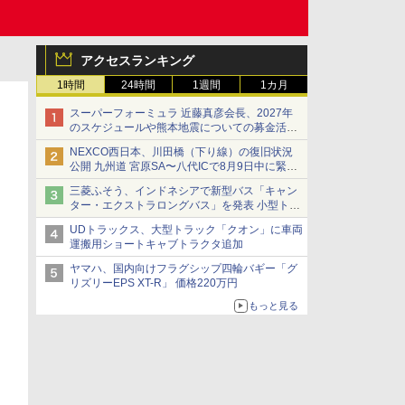
アクセスランキング
1時間
24時間
1週間
1カ月
スーパーフォーミュラ 近藤真彦会長、2027年
のスケジュールや熊本地震についての募金活動
を紹介
NEXCO西日本、川田橋（下り線）の復旧状況
公開 九州道 宮原SA〜八代ICで8月9日中に緊急
車両を通行可能に
三菱ふそう、インドネシアで新型バス「キャン
ター・エクストラロングバス」を発表 小型トラ
ックベースの観光・旅客輸送向けバス
UDトラックス、大型トラック「クオン」に車両
運搬用ショートキャブトラクタ追加
ヤマハ、国内向けフラグシップ四輪バギー「グ
リズリーEPS XT-R」 価格220万円
もっと見る