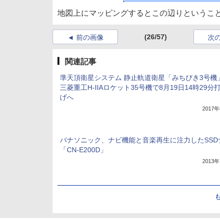
地図上にマッピングするとこの辺りというこ
(26/57)
前の画像
次
関連記事
準天頂衛星システム 静止軌道衛星「みちびき3号機
三菱重工H-IIAロケット35号機で8月19日14時29分
げへ
2017
パナソニック、ナビ機能と音楽再生に注力したSSD
「CN-E200D」
2013