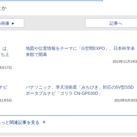
とか
の画像
記事へ
」は、
地図や位置情報をテーマに「G空間EXPO」、日本科学未
打ち上
来館で開幕
2013年11月14
年8月17日
ナビ
パナソニック、準天頂衛星「みちびき」対応の5V型SSD
ポータブルナビ「ゴリラ CN-GP530D」
年11月5日
2013年5月20
もっと関連記事を見る