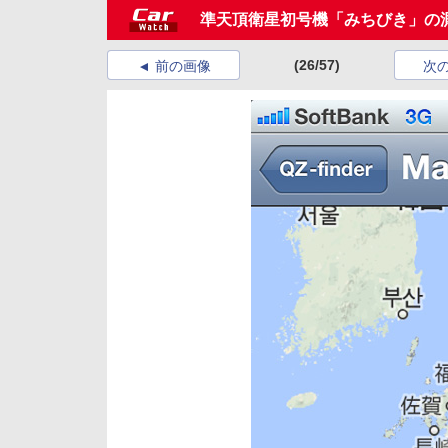
準天頂衛星初号機「みちびき」の
(26/57)
前の画像
次