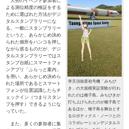
大勢のイベント参加者に
よる測位精度の検証をする
ために選ばれた方法がデジ
タルスタンプラリーにな
る。一般にスタンプラリー
というと、あらかじめ決め
られた個所をハンコを押し
ながら巡るものだが、デジ
タルスタンプラリーではス
タンプ台紙にスマートフォ
ンアプリ「ふらっと案内」
を用い、あらかじめ決めら
準天頂衛星初号機「みちび
れた場所であるとスマート
き」の大規模実証実験が行わ
フォンが位置認識したらチ
れたのは種子島。みちびきが
ェックイン（つまりスタン
打ち上げられたのが種子島で
プを押す）できるようにな
あるほか、種子島を舞台とす
っていた。
るロボティクス・ノーツとの
コラボレーションデジタルス
また、多くの参加者に集