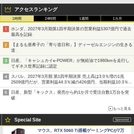
アクセスランキング
1時間
24時間
1週間
1カ月
ホンダ、2027年3月期第1四半期決算の営業利益5307億円で過去
最高を記録
【まるも亜希子の「寄り道日和」】ディーゼルエンジンの生きる
道
日産、「キャシュカイe-POWER」が無給油で1980kmを走行し
てギネス世界記録に認定
スバル、2027年3月期 第1四半期決算 売上高は3.0％増の1兆
2509億円だが、営業利益44.3％減の426億円、当期利益10.3％減
の492億円で増収減益
日産、新型「キックス」発売から約1か月で受注台数1万台を突
破
もっと見る
Special Site
マウス、RTX 5060 Ti搭載ゲーミングPCが7万