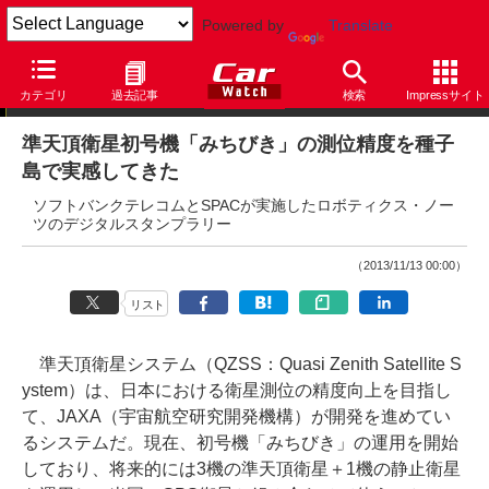
Powered by
Translate
ニュース
カテゴリ
過去記事
検索
Impressサイト
準天頂衛星初号機「みちびき」の測位精度を種子
島で実感してきた
ソフトバンクテレコムとSPACが実施したロボティクス・ノー
ツのデジタルスタンプラリー
（2013/11/13 00:00）
リスト
準天頂衛星システム（QZSS：Quasi Zenith Satellite S
ystem）は、日本における衛星測位の精度向上を目指し
て、JAXA（宇宙航空研究開発機構）が開発を進めてい
るシステムだ。現在、初号機「みちびき」の運用を開始
しており、将来的には3機の準天頂衛星＋1機の静止衛星