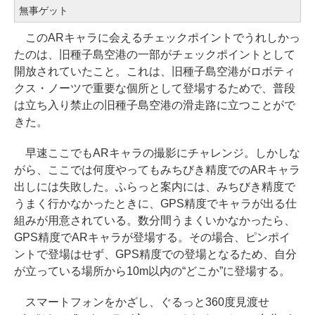
無事ゲット
このARキャラに会えるチェックポイントでうれしかっ
たのは、旧種子島空港の一部がチェックポイントとして
開放されていたこと。これは、旧種子島空港がロボティ
クス・ノーツで重要な個所として登場するためで、普段
は立ち入り禁止の旧種子島空港の滑走路に立つことがで
きた。
早速ここでもARキャラの撮影にチャレンジ。しかしな
がら、ここでは何度やってもみちびき精度でのARキャラ
出しには失敗した。ふらっと案内には、みちびき精度で
うまく行かなかったときに、GPS精度でキャラが出る仕
組みが用意されている。数分間うまくいかなかったら、
GPS精度でARキャラが登場する。その場合、ピンポイ
ントで登場はせず、GPS精度での登場となるため、自分
が立っている場所から10m以内の“どこか”に登場する。
スマートフォンをかざし、ぐるっと360度見渡せ