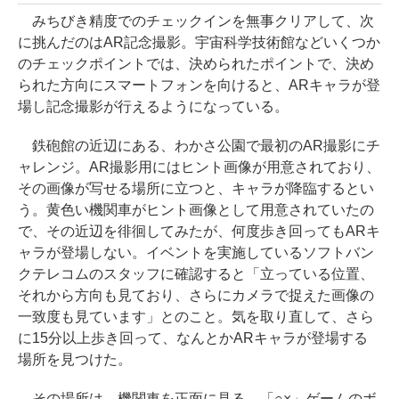
みちびき精度でのチェックインを無事クリアして、次
に挑んだのはAR記念撮影。宇宙科学技術館などいくつか
のチェックポイントでは、決められたポイントで、決め
られた方向にスマートフォンを向けると、ARキャラが登
場し記念撮影が行えるようになっている。
鉄砲館の近辺にある、わかさ公園で最初のAR撮影にチ
ャレンジ。AR撮影用にはヒント画像が用意されており、
その画像が写せる場所に立つと、キャラが降臨するとい
う。黄色い機関車がヒント画像として用意されていたの
で、その近辺を徘徊してみたが、何度歩き回ってもARキ
ャラが登場しない。イベントを実施しているソフトバン
クテレコムのスタッフに確認すると「立っている位置、
それから方向も見ており、さらにカメラで捉えた画像の
一致度も見ています」とのこと。気を取り直して、さら
に15分以上歩き回って、なんとかARキャラが登場する
場所を見つけた。
その場所は、機関車を正面に見る、「○×」ゲームのボ