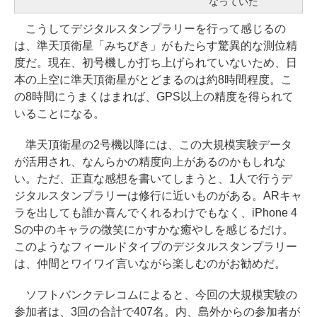
なっていた
こうしてデジタルスタンプラリーを行って感じるの
は、準天頂衛星「みちびき」がもたらす驚異的な測位精
度だ。現在、初号機しか打ち上げられていないため、日
本の上空に準天頂衛星がとどまるのは約8時間程度。こ
の8時間にうまくはまれば、GPS以上の精度を得られて
いることになる。
準天頂衛星の2号機以降には、この大規模実験データ
が活用され、なんらかの精度向上があるのかもしれな
い。ただ、正直な感想を書いてしまうと、1人で行うデ
ジタルスタンプラリーは修行に近いものがある。ARキャ
ラを出しても誰か喜んでくれるわけでもなく、iPhone 4
Sの中のキャラの微笑にかすかな癒やしを感じるだけ。
このようなフィールドタイプのデジタルスタンプラリー
は、仲間とワイワイ言いながら楽しむのがお勧めだ。
ソフトバンクテレコムによると、今回の大規模実験の
参加者は、3回の合計で407名。内、島外からの参加者が