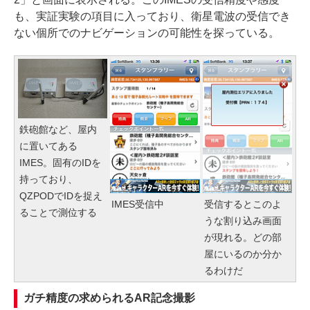
も、実証実験の項目に入っており、衛星電波の受信でき
ない個所でのナビゲーションの可能性を探っている。
鉄砲館など、屋内
に置いてある
IMES。固有のIDを
持っており、
QZPODでIDを捉え
IMES受信中
受信するとこのよ
ることで測位する
うな割り込み画面
が現れる。どの部
屋にいるのか分か
るわけだ
ガチ精度の求められるAR記念撮影