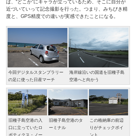
ば、“どこか”にキャラが立っているため、そこに自分が
近づいていって記念撮影を行った。つまり、みちびき精
度と、GPS精度での違いが実感できたことになる。
今回デジタルスタンプラリー
海岸線沿いの国道を旧種子島
の足に使った日産マーチ
空港へと向かう
旧種子島空港の入
旧種子島空港のタ
この格納庫の前辺
口に立っていたロ
ーミナル
りがチェックポイ
ボティクス・ノー
ント